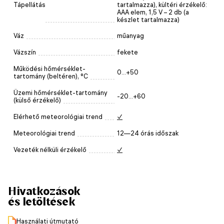
Tápellátás
tartalmazza), kültéri érzékelő:
AAA elem, 1,5 V – 2 db (a
készlet tartalmazza)
Váz
műanyag
Vázszín
fekete
Működési hőmérséklet-
0...+50
tartomány (beltéren), °C
Üzemi hőmérséklet-tartomány
-20...+60
(külső érzékelő)
Elérhető meteorológiai trend
✓
Meteorológiai trend
12—24 órás időszak
Vezeték nélküli érzékelő
✓
Hivatkozások
és letöltések
Használati útmutató