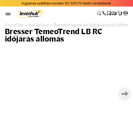
Ingyenes szállítás minden 50 000 Ft feletti rendelésnél.
Kezdőlap
Katalógus
Barométerek és időjárásjelző állomá
Bresser TemeoTrend LB RC
időjárás állomás