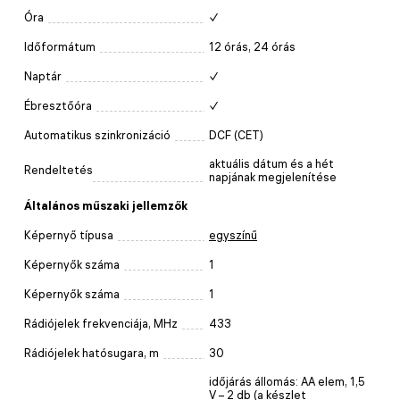
Óra
✓
Időformátum
12 órás, 24 órás
Naptár
✓
Ébresztőóra
✓
Automatikus szinkronizáció
DCF (CET)
aktuális dátum és a hét
Rendeltetés
napjának megjelenítése
Általános műszaki jellemzők
Képernyő típusa
egyszínű
Képernyők száma
1
Képernyők száma
1
Rádiójelek frekvenciája, MHz
433
Rádiójelek hatósugara, m
30
időjárás állomás: AA elem, 1,5
V – 2 db (a készlet