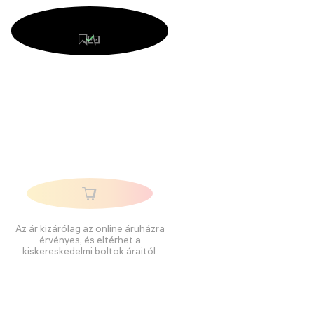
Az ár kizárólag az online áruházra
érvényes, és eltérhet a
kiskereskedelmi boltok áraitól.