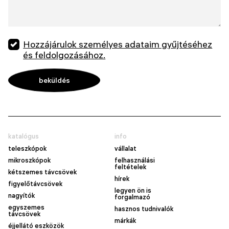
Hozzájárulok személyes adataim gyűjtéséhez
és feldolgozásához.
katalógus
info
teleszkópok
vállalat
mikroszkópok
felhasználási
feltételek
kétszemes távcsövek
hírek
figyelőtávcsövek
legyen ön is
nagyítók
forgalmazó
egyszemes
hasznos tudnivalók
távcsövek
márkák
éjjellátó eszközök