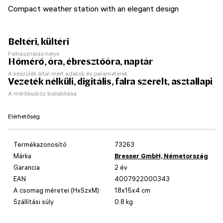
Compact weather station with an elegant design
Beltéri, kültéri
Felhasználás helye
Hőmérő, óra, ébresztőóra, naptár
A készülék által mért adatok és paraméterek
Vezeték nélküli, digitális, falra szerelt, asztallapi
A mérőeszköz kialakítása
Elérhetőség
Termékazonosító
73263
Márka
Bresser GmbH, Németország
Garancia
2 év
EAN
4007922000343
A csomag méretei (HxSzxM):
18x15x4 cm
Szállítási súly
0.8 kg