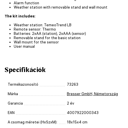
Alarm function
Weather station with removable stand and wall mount
The kit includes:
Weather station: TemeoTrend LB
Remote sensor: Thermo
Batteries: 2xAA (station), 2xAAA (sensor)
Removable stand for the basic station
Wall mount for the sensor
User manual
Specifikációk
Termékazonosító
73263
Márka
Bresser GmbH, Németország
Garancia
2 év
EAN
4007922000343
A csomag méretei (HxSzxM):
18x15x4 cm