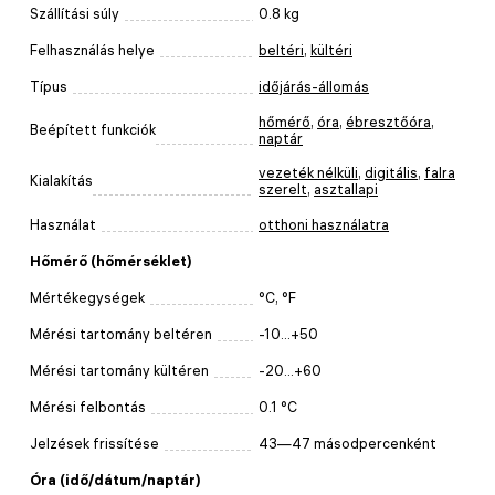
Szállítási súly
0.8 kg
Felhasználás helye
beltéri
,
kültéri
Típus
időjárás-állomás
hőmérő
,
óra
,
ébresztőóra
,
Beépített funkciók
naptár
vezeték nélküli
,
digitális
,
falra
Kialakítás
szerelt
,
asztallapi
Használat
otthoni használatra
Hőmérő (hőmérséklet)
Mértékegységek
°C, °F
Mérési tartomány beltéren
-10...+50
Mérési tartomány kültéren
-20...+60
Mérési felbontás
0.1 °C
Jelzések frissítése
43—47 másodpercenként
Óra (idő/dátum/naptár)