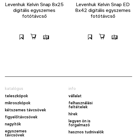
Levenhuk Kelvin Snap 8x25
Levenhuk Kelvin Snap ED
digitális egyszemes
8x42 digitális egyszemes
fotótávcső
fotótávcső
katalógus
info
teleszkópok
vállalat
mikroszkópok
felhasználási
feltételek
kétszemes távcsövek
hírek
figyelőtávcsövek
legyen ön is
nagyítók
forgalmazó
egyszemes
hasznos tudnivalók
távcsövek