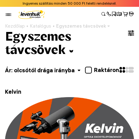
Ingyenes szállítás minden 50 000 Ft feletti rendelésnél.
Kezdőlap
Katalógus
Egyszemes távcsövek
Egyszemes
távcsövek
Raktáron
Ár: olcsótól drága irányba
Kelvin