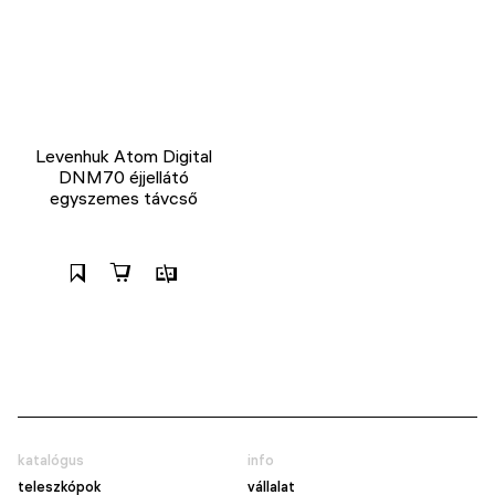
Levenhuk Atom Digital
DNM70 éjjellátó
egyszemes távcső
katalógus
info
teleszkópok
vállalat