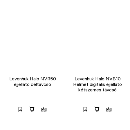
Levenhuk Halo NVR50
Levenhuk Halo NVB10
éjjellátó céltávcső
Helmet digitális éjjellátó
kétszemes távcső