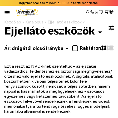
Ingyenes szállítás minden 50 000 Ft feletti rendelésnél.
Kezdőlap
Katalógus
Éjjellátó eszközök
Éjjellátó eszközök
Raktáron
Ár: drágától olcsó irányba
Ezt a részt az NVD-knek szenteltük – az éjszakai
vadászathoz, felderítéshez és biztonsági megfigyeléshez/
őrzéshez való éjjellátó eszközöknek. A digitális átalakítónak
köszönhetően kiválóan teljesítenek különféle
fényviszonyok között, nemcsak a teljes sötétben, hanem
nappal is használhatók a megfigyelésekhez - szokásos
egyszemes vagy kétszemes távcsőként. Az éjjellátó
eszközök felvevővel rendelkeznek a fényképek és videók
memóriakártyára történő rögzítéséhez. Egyes modelljeink
háromlábú állvánnyal is rendelkeznek.