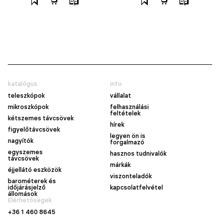
katalógus
info
teleszkópok
vállalat
mikroszkópok
felhasználási
feltételek
kétszemes távcsövek
hírek
figyelőtávcsövek
legyen ön is
nagyítók
forgalmazó
egyszemes
hasznos tudnivalók
távcsövek
márkák
éjjellátó eszközök
viszonteladók
barométerek és
időjárásjelző
kapcsolatfelvétel
állomások
Elérhetőségek
+36 1 460 8645