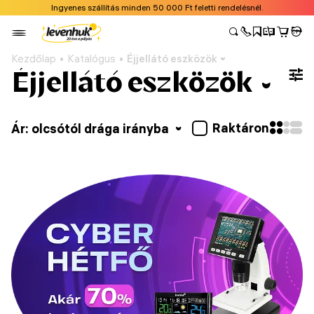
Ingyenes szállítás minden 50 000 Ft feletti rendelésnél.
Kezdőlap
Katalógus
Éjjellátó eszközök
Éjjellátó eszközök
Raktáron
Ár: olcsótól drága irányba