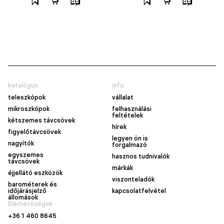
katalógus
info
teleszkópok
vállalat
mikroszkópok
felhasználási
feltételek
kétszemes távcsövek
hírek
figyelőtávcsövek
legyen ön is
nagyítók
forgalmazó
egyszemes
hasznos tudnivalók
távcsövek
márkák
éjjellátó eszközök
viszonteladók
barométerek és
időjárásjelző
kapcsolatfelvétel
állomások
Elérhetőségek
+36 1 460 8645