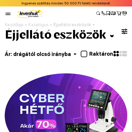
Ingyenes szállítás minden 50 000 Ft feletti rendelésnél.
Kezdőlap
Katalógus
Éjjellátó eszközök
Éjjellátó eszközök
Raktáron
Ár: drágától olcsó irányba