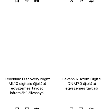
Levenhuk Discovery Night
Levenhuk Atom Digital
ML10 digitális éjjellátó
DNM70 éjjellátó
egyszemes távcső
egyszemes távcső
háromlábú állvánnyal