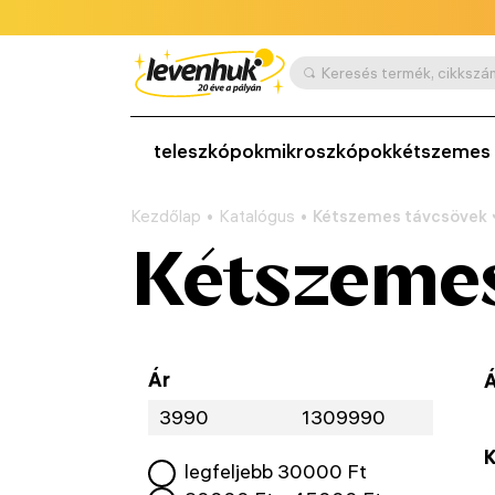
teleszkópok
mikroszkópok
kétszemes 
Kezdőlap
Katalógus
Kétszemes távcsövek
Kétszemes
Ár
Á
K
legfeljebb
30000
Ft