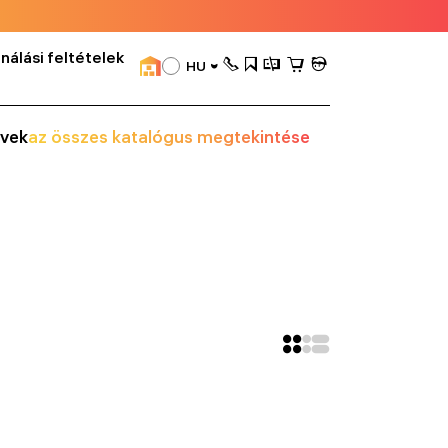
nálási feltételek
HU
vek
az összes katalógus megtekintése