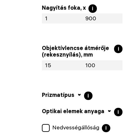
Nagyítás foka, x
i
Objektívlencse átmérője
i
(rekesznyílás), mm
Prizmatípus
i
Optikai elemek anyaga
i
Nedvességállóság
i