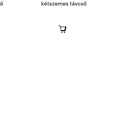
ső
kétszemes távcső