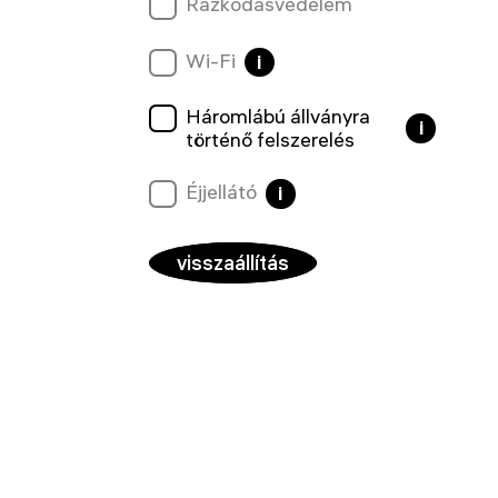
Rázkódásvédelem
Wi-Fi
i
Háromlábú állványra
i
történő felszerelés
Éjjellátó
i
visszaállítás