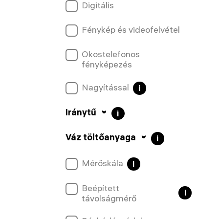
Digitális
Fénykép és videofelvétel
Okostelefonos
fényképezés
Nagyítással
i
Iránytű
i
Váz töltőanyaga
i
Mérőskála
i
Beépített
i
távolságmérő