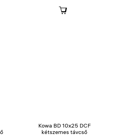
0
Kowa BD 10x25 DCF
ső
kétszemes távcső