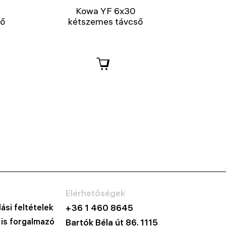
Kowa YF 6x30
ső
kétszemes távcső
Elérhetőségek
ási feltételek
+36 1 460 8645
 is forgalmazó
Bartók Béla út 86. 1115