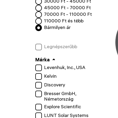
30000
Ft -
45000
Ft
45000
Ft -
70000
Ft
70000
Ft -
110000
Ft
110000
Ft és több
Bármilyen ár
Legnépszerűbb
Márka
Levenhuk, Inc., USA
Kelvin
Discovery
Bresser GmbH,
Németország
Explore Scientific
LUNT Solar Systems