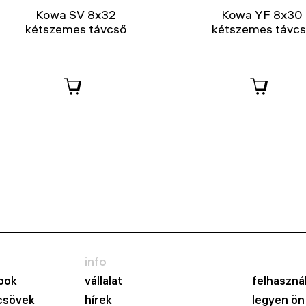
Kowa SV 8x32
Kowa YF 8x30
kétszemes távcső
kétszemes távc
info
pok
vállalat
felhasznál
csövek
hírek
legyen ön