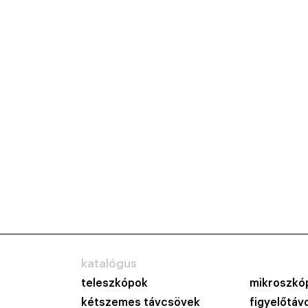
katalógus
teleszkópok
mikroszkó
kétszemes távcsövek
figyelőtáv