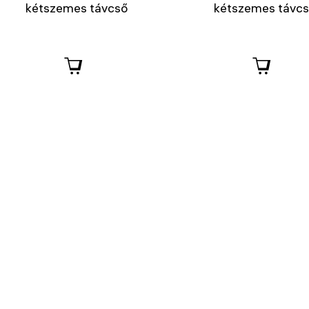
kétszemes távcső
kétszemes távc