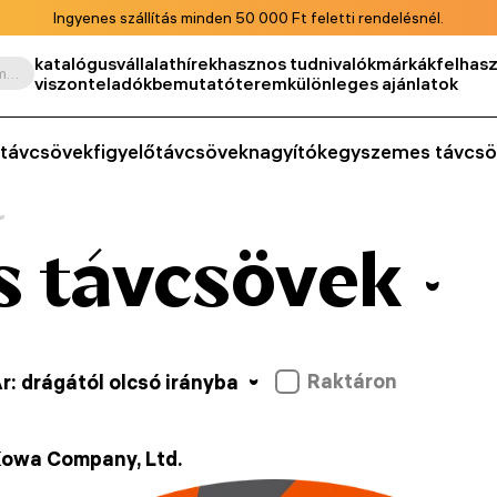
Ingyenes szállítás minden 50 000 Ft feletti rendelésnél.
katalógus
vállalat
hírek
hasznos tudnivalók
márkák
felhasz
Keresés termék, cikkszám, kategória stb. szerint
viszonteladók
bemutatóterem
különleges ajánlatok
távcsövek
figyelőtávcsövek
nagyítók
egyszemes távcsö
 távcsövek
Raktáron
r: drágától olcsó irányba
owa Company, Ltd.