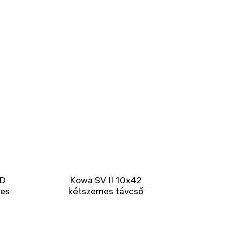
XD
Kowa SV II 10x42
mes
kétszemes távcső