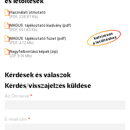
és letöltések
Használati útmutató
(PDF, 228.87 Kb)
MAGUS: tájékoztató kiadvány (pdf)
(PDF, 551.83 Kb)
kattintson
a letöltéshez
MAGUS: tájékoztató füzet (pdf)
(PDF, 4.12 Mb)
Nagyfelbontású képek (zip)
(ZIP, 9.16 Mb)
Kérdések és válaszok
Kérdés/visszajelzés küldése
Az Ön neve
*
E-mail cím
*