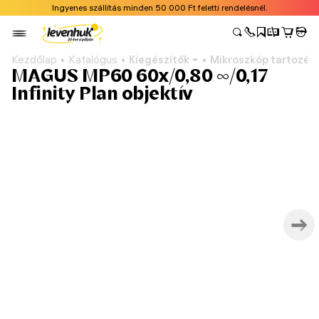
Ingyenes szállítás minden 50 000 Ft feletti rendelésnél.
Kezdőlap
Katalógus
Kiegészítők
Mikroszkóp tartozék
MAGUS MP60 60х/0,80 ∞/0,17
Infinity Plan objektív