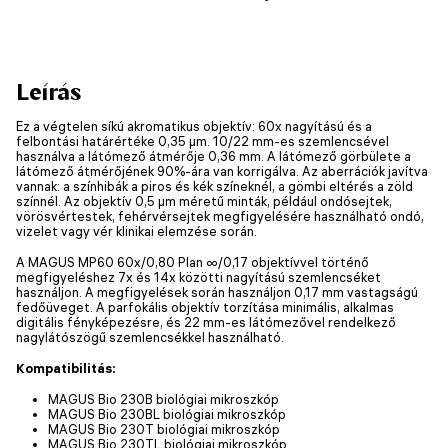
Leírás
Ez a végtelen síkú akromatikus objektív: 60x nagyítású és a
felbontási határértéke 0,35 µm. 10/22 mm-es szemlencsével
használva a látómező átmérője 0,36 mm. A látómező görbülete a
látómező átmérőjének 90%-ára van korrigálva. Az aberrációk javítva
vannak: a színhibák a piros és kék színeknél, a gömbi eltérés a zöld
színnél. Az objektív 0,5 µm méretű minták, például ondósejtek,
vörösvértestek, fehérvérsejtek megfigyelésére használható ondó,
vizelet vagy vér klinikai elemzése során.
A MAGUS MP60 60x/0,80 Plan ∞/0,17 objektívvel történő
megfigyeléshez 7x és 14x közötti nagyítású szemlencséket
használjon. A megfigyelések során használjon 0,17 mm vastagságú
fedőüveget. A parfokális objektív torzítása minimális, alkalmas
digitális fényképezésre, és 22 mm-es látómezővel rendelkező
nagylátószögű szemlencsékkel használható.
Kompatibilitás:
MAGUS Bio 230B biológiai mikroszkóp
MAGUS Bio 230BL biológiai mikroszkóp
MAGUS Bio 230T biológiai mikroszkóp
MAGUS Bio 230TL biológiai mikroszkóp