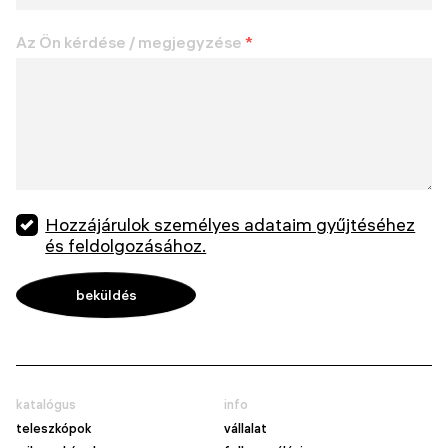
Az Ön kérdése / megjegyzése
*
Hozzájárulok személyes adataim gyűjtéséhez
és feldolgozásához.
katalógus
info
teleszkópok
vállalat