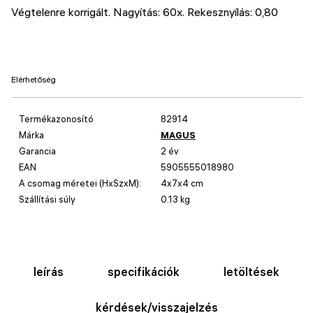
Végtelenre korrigált. Nagyítás: 60x. Rekesznyílás: 0,80
Elérhetőség
Termékazonosító
82914
Márka
MAGUS
Garancia
2 év
EAN
5905555018980
A csomag méretei (HxSzxM):
4x7x4 cm
Szállítási súly
0.13 kg
leírás
specifikációk
letöltések
kérdések/visszajelzés