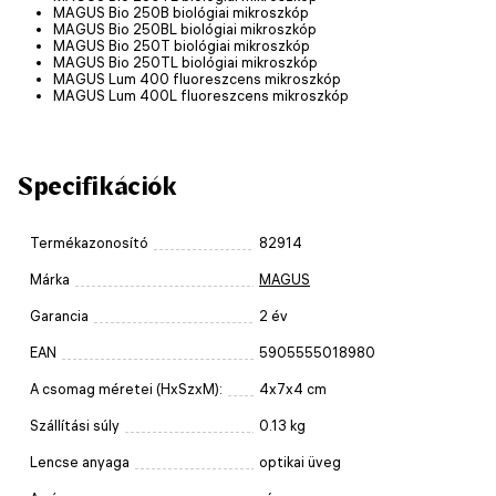
MAGUS Bio 250B biológiai mikroszkóp
MAGUS Bio 250BL biológiai mikroszkóp
MAGUS Bio 250T biológiai mikroszkóp
MAGUS Bio 250TL biológiai mikroszkóp
MAGUS Lum 400 fluoreszcens mikroszkóp
MAGUS Lum 400L fluoreszcens mikroszkóp
Specifikációk
Termékazonosító
82914
Márka
MAGUS
Garancia
2 év
EAN
5905555018980
A csomag méretei (HxSzxM):
4x7x4 cm
Szállítási súly
0.13 kg
Lencse anyaga
optikai üveg