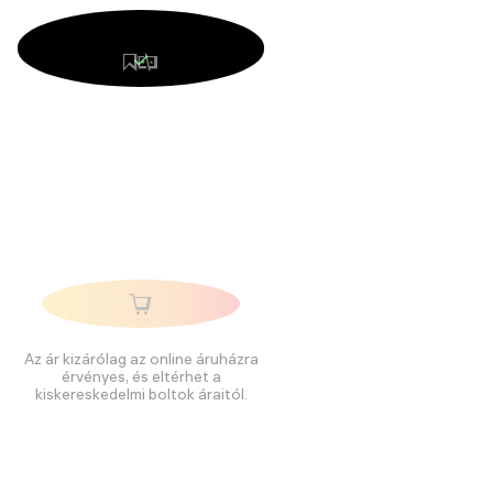
Az ár kizárólag az online áruházra
érvényes, és eltérhet a
kiskereskedelmi boltok áraitól.