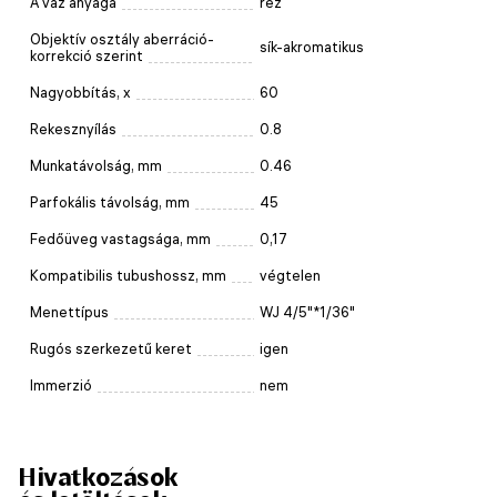
A váz anyaga
réz
Objektív osztály aberráció-
sík-akromatikus
korrekció szerint
Nagyobbítás, x
60
Rekesznyílás
0.8
Munkatávolság, mm
0.46
Parfokális távolság, mm
45
Fedőüveg vastagsága, mm
0,17
Kompatibilis tubushossz, mm
végtelen
Menettípus
WJ 4/5"*1/36"
Rugós szerkezetű keret
igen
Immerzió
nem
Hivatkozások