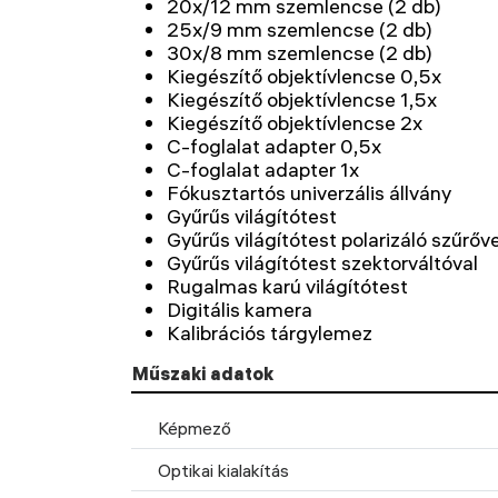
20x/12 mm szemlencse (2 db)
25x/9 mm szemlencse (2 db)
30x/8 mm szemlencse (2 db)
Kiegészítő objektívlencse 0,5x
Kiegészítő objektívlencse 1,5x
Kiegészítő objektívlencse 2x
C-foglalat adapter 0,5x
C-foglalat adapter 1x
Fókusztartós univerzális állvány
Gyűrűs világítótest
Gyűrűs világítótest polarizáló szűrőve
Gyűrűs világítótest szektorváltóval
Rugalmas karú világítótest
Digitális kamera
Kalibrációs tárgylemez
Műszaki adatok
Képmező
Optikai kialakítás