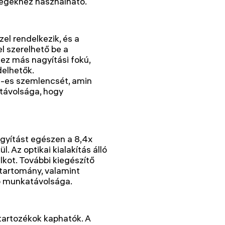
égekhez használható.
l rendelkezik, és a
l szerelhető be a
z más nagyítási fokú,
delhetők.
m-es szemlencsét, amin
mtávolsága, hogy
gyítást egészen a 8,4x
. Az optikai kialakítás álló
lkot. További kiegészítő
 tartomány, valamint
p munkatávolsága.
tartozékok kaphatók. A