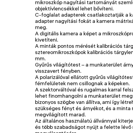
mikroszkóp nagyítási tartományát szeml
objektívlencsékkel lehet bővíteni.
C-foglalat adapterek csatlakoztatják a 
adapter nagyítási fokát a kamera mátri
meg.
A digitális kamera a képet a mikroszkópr
kivetíteni.
A minták pontos mérését kalibrációs tárg
sztereomikroszkópok kalibrációs tárgyle
mm.
Gyűrűs világítótest – a munkaterület ár
visszavert fényben.
A polarizálóval ellátott gyűrűs világítóte
fémfelületek nem csillognak a képeken.
A szektorváltóval és rugalmas karral felsz
lehet finomhangolni a munkaterület megv
bizonyos szögbe van állítva, ami így lét
szükséges fényt és árnyékot, és a minta 
megvilágított marad.
Az általános használatú állvánnyal kiterj
és több szabadságot nyújt a felette lévő