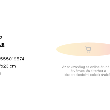
2
US
555019574
7x23 cm
Az ár kizárólag az online áruhá
érvényes, és eltérhet a
g
kiskereskedelmi boltok áraitó