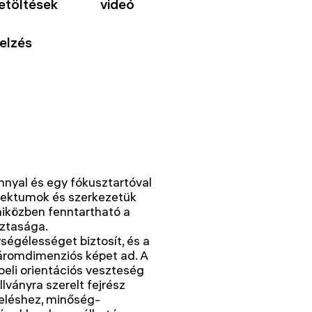
letöltések
videó
elzés
ánnyal és egy fókusztartóval
jektumok és szerkezetük
miközben fenntartható a
sztasága.
ségélességet biztosít, és a
áromdimenziós képet ad. A
beli orientációs veszteség
llványra szerelt fejrész
reléshez, minőség-