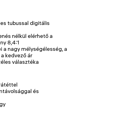
 tubussal digitális
nés nélkül elérhető a
ny 8,4:1
ei a nagy mélységélesség, a
s a kedvező ár
zéles választéka
rátéttel
távolsággal és
egy