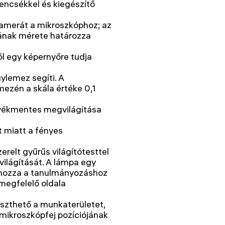
encsékkel és kiegészítő
kamerát a mikroszkóphoz; az
xának mérete határozza
ól egy képernyőre tudja
ylemez segíti. A
mezén a skála értéke 0,1
nyékmentes megvilágítása
st miatt a fényes
erelt gyűrűs világítótesttel
ilágítását. A lámpa egy
rehozza a tanulmányozáshoz
megfelelő oldala
eszthető a munkaterületet,
 mikroszkópfej pozíciójának