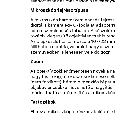
ellenőrzéshez és más hasonló tevékenys
Mikroszkóp fejrész típusa
A mikroszkóp háromszemlencsés fejréssze
digitális kamera egy C-foglalat adapterre
háromszemlencsés tubusba. A készülékhe
további kiegészítő objektívlencsék is ren
Az alapkészlet tartalmazza a 10x/22 m
állítható a dioptria, valamint nagy a sze
szemüvegben is lehessen vele dolgozni.
Zoom
Az objektív zökkenőmentesen növeli a na
nagyítási fokig, a fókusz csökkenése nélkül
(nem fordított), három dimenziós képet a
objektívlencsékkel növelhető a nagyítási
módosítható a látómező és a mikroszkó
Tartozékok
Ehhez a mikroszkópfejrészhez különféle 