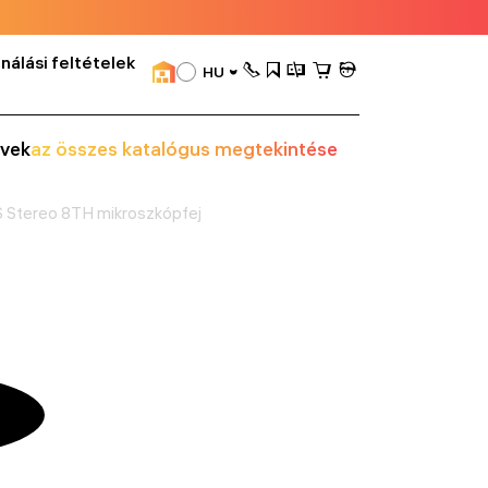
nálási feltételek
HU
vek
az összes katalógus megtekintése
Stereo 8TH mikroszkópfej