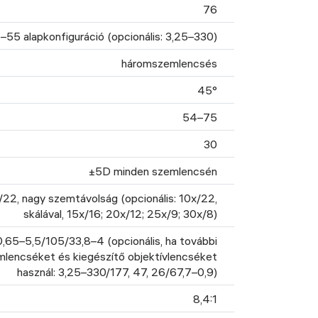
76
–55 alapkonfiguráció (opcionális: 3,25–330)
háromszemlencsés
45°
54–75
30
±5D minden szemlencsén
/22, nagy szemtávolság (opcionális: 10x/22,
skálával, 15x/16; 20x/12; 25x/9; 30x/8)
0,65–5,5/105/33,8–4 (opcionális, ha további
lencséket és kiegészítő objektívlencséket
használ: 3,25–330/177, 47, 26/67,7–0,9)
8,4:1