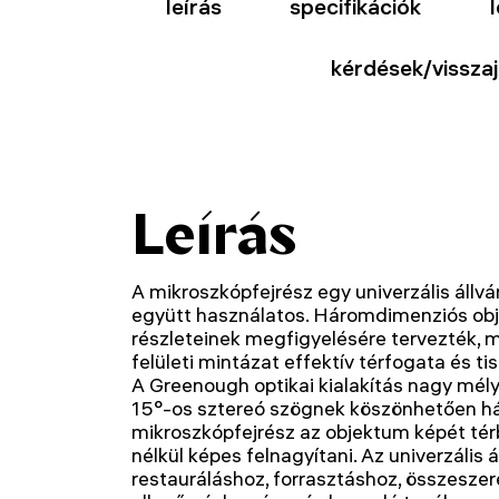
leírás
specifikációk
kérdések/visszaj
Leírás
A mikroszkópfejrész egy univerzális állv
együtt használatos. Háromdimenziós ob
részleteinek megfigyelésére tervezték, 
felületi mintázat effektív térfogata és ti
A Greenough optikai kialakítás nagy mély
15°-os sztereó szögnek köszönhetően h
mikroszkópfejrész az objektum képét tér
nélkül képes felnagyítani. Az univerzális á
restauráláshoz, forrasztáshoz, összesze