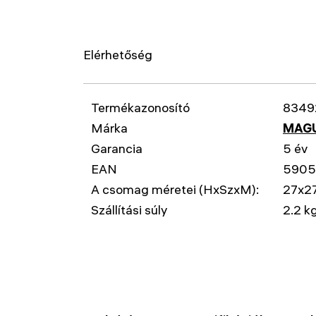
Elérhetőség
Termékazonosító
8349
Márka
MAG
Garancia
5 év
EAN
5905
A csomag méretei (HxSzxM):
27x2
Szállítási súly
2.2 k