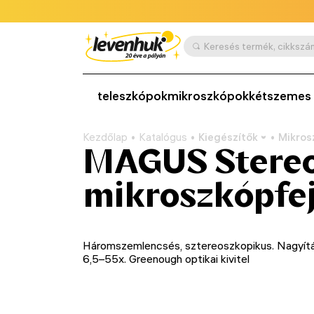
teleszkópok
mikroszkópok
kétszemes 
Kezdőlap
Katalógus
Kiegészítők
Mikros
MAGUS Stere
mikroszkópfe
Háromszemlencsés, sztereoszkopikus. Nagyítá
6,5–55x. Greenough optikai kivitel