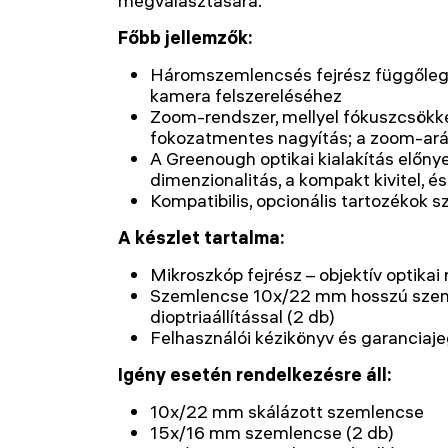
megválasztására.
Főbb jellemzők:
Háromszemlencsés fejrész függőleges
kamera felszereléséhez
Zoom-rendszer, mellyel fókuszcsökke
fokozatmentes nagyítás; a zoom-ará
A Greenough optikai kialakítás előny
dimenzionalitás, a kompakt kivitel, é
Kompatibilis, opcionális tartozékok s
A készlet tartalma:
Mikroszkóp fejrész – objektív optikai 
Szemlencse 10x/22 mm hosszú szem
dioptriaállítással (2 db)
Felhasználói kézikönyv és garanciaj
Igény esetén rendelkezésre áll:
10x/22 mm skálázott szemlencse
15x/16 mm szemlencse (2 db)