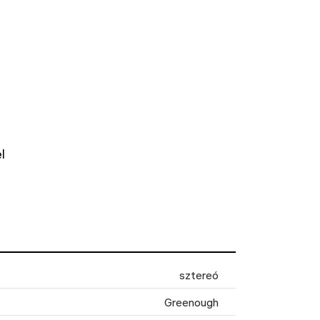
l
sztereó
Greenough