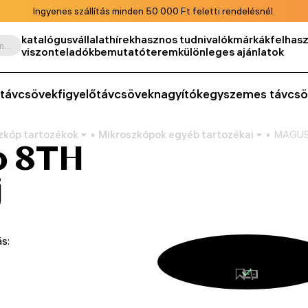
Ingyenes szállítás minden 50 000 Ft feletti rendelésnél.
katalógus
vállalat
hírek
hasznos tudnivalók
márkák
felhasz
Keresés termék, cikkszám, kategória stb. szerint
viszonteladók
bemutatóterem
különleges ajánlatok
távcsövek
figyelőtávcsövek
nagyítók
egyszemes távcsö
zkóp tartozékok
Mikroszkópok egyéb tartozékai
MAGUS 
o 8TH
j
s: