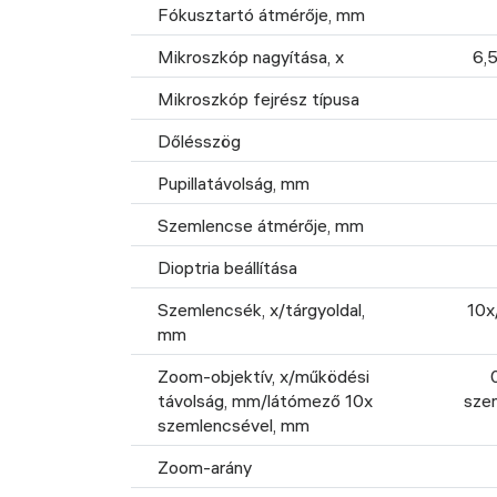
Fókusztartó átmérője, mm
Mikroszkóp nagyítása, x
6,5
Mikroszkóp fejrész típusa
Dőlésszög
Pupillatávolság, mm
Szemlencse átmérője, mm
Dioptria beállítása
Szemlencsék, x/tárgyoldal,
10x
mm
Zoom-objektív, x/működési
távolság, mm/látómező 10x
szem
szemlencsével, mm
Zoom-arány