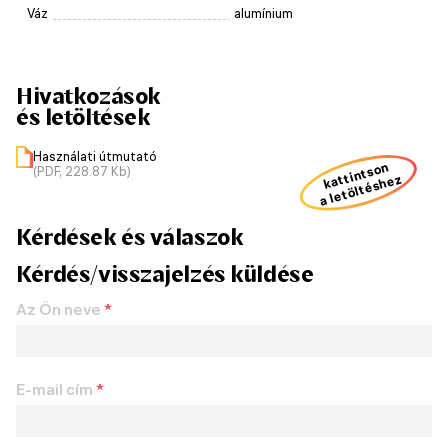
Váz
alumínium
Hivatkozások
és letöltések
Használati útmutató
kattintson
(PDF, 228.87 Kb)
a letöltéshez
Kérdések és válaszok
Kérdés/visszajelzés küldése
Az Ön neve
*
E-mail cím
*