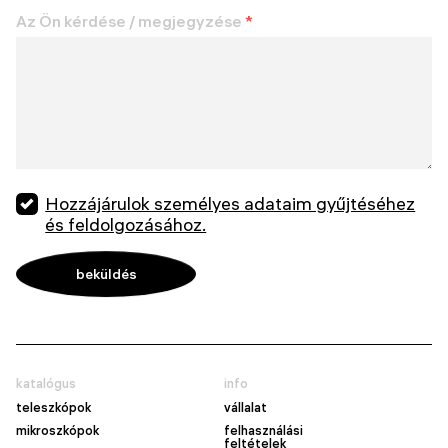
Az Ön kérdése / megjegyzése
*
Hozzájárulok személyes adataim gyűjtéséhez
és feldolgozásához.
katalógus
info
teleszkópok
vállalat
mikroszkópok
felhasználási
feltételek