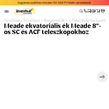
Ingyenes szállítás minden 50 000 Ft feletti rendelésnél.
Kezdőlap
Katalógus
Kiegészítők
Teleszkóp tartozéko
Meade ekvatoriális ék Meade 8"-
os SC és ACF teleszkópokhoz