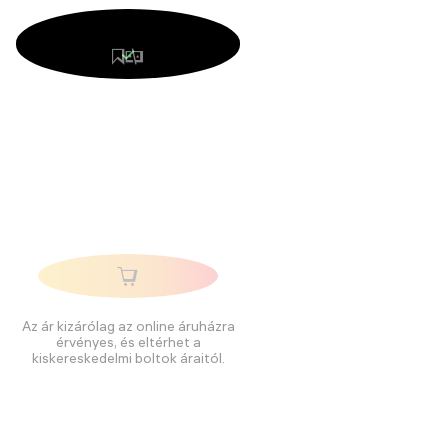
Az ár kizárólag az online áruházra
érvényes, és eltérhet a
kiskereskedelmi boltok áraitól.