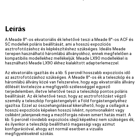
Leírás
A Meade 8"-os ekvatoriális ék lehetővé teszi a Meade 8"-os ACF és
SC modellek poláris beállítását, ami a hosszú expozíciós
asztrofotózáshoz és képkészítéshez szükséges. Ideális Meade
terepen használható háromlábú állványokhoz, ennek megfelelően a
kompatibilis modellekhez mellékeljük. Meade LX90 modellekkel is
használható Meade LX90 ékhez kialakított adapterlemezzel.
Az ekvatoriális igazítás és a kb. 5 percnél hosszabb expozíciós idő
az asztrofotózáshoz szükséges. A Meade 8"-os ék a teleszkóp és a
háromlábú állvány közé van felszerelve, hogy egy ekvatoriális állvány
dőlését kivitelezze a megfigyelői szélességgel egyező
terjedelemben, illetve lehetővé teszi a teleszkóp pontos poláris
beállítását. Az ék lehetővé teszi, hogy az asztrofotózást végző
személy a teleszkóp forgástengelyét a Föld forgástengelyéhez
igazítsa. Ezzel az összehangolással kikerülhető, hogy a csillagok a
hosszú expozíciós képeken hosszú ívként, nyomvonalként vagy
csíkként jelenjenek meg a mezőforgás néven ismert hatás miatt. A
kb. 5 percnél rövidebb expozíciós idejű képekhez nem szükséges ék,
és ilyenkor a teleszkóp beállítható magassági vagy azimut
konfigurációval, ahogy azt normál esetben a vizuális
megfigyeléseknél szokás.