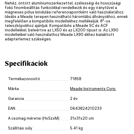
Nehéz, öntött alumíniumszerkezettel, szélességi és hosszúsági
fokú finombeállítás funkciókkal rendelkezik és egy iránytűvel a
mágneses pólus kiindulási referenciapontként való használatához.
Ideális a Meade terepen használható háromlábú állványokhoz, ennek
megfelelően a kompatibilis modellekhez mellékeljük. 8"-os
teleszkópokhoz ajánljuk. Kompatibilis a Meade SC és ACF
modellekkel, beleértve az LX50 és az LX200 típust is. Az LX90
modellekkel való használathoz Meade LX90 ékhez kialakított
adapterlemez szükséges.
Specifikációk
Termékazonosító
71858
Márka
Meade Instruments Corp.
Garancia
2 év
EAN
0643824210233
A csomag méretei (HxSzxM):
31x31x20 cm
Szállítási súly
5.41 kg