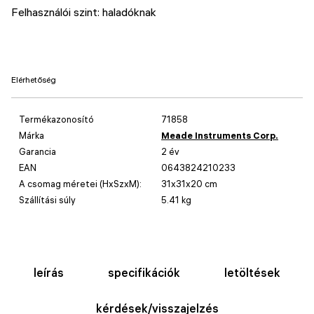
Felhasználói szint: haladóknak
Elérhetőség
Termékazonosító
71858
Márka
Meade Instruments Corp.
Garancia
2 év
EAN
0643824210233
A csomag méretei (HxSzxM):
31x31x20 cm
Szállítási súly
5.41 kg
leírás
specifikációk
letöltések
kérdések/visszajelzés