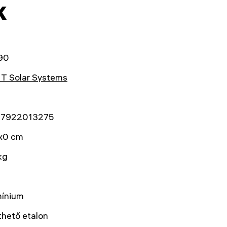
k
90
T Solar Systems
7922013275
x0 cm
kg
mínium
hető etalon