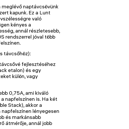
 a meglévő naptávcsövünk
zert kapunk. Ez a Lunt
vszélességre való
 igen kényes a
esség, annál részletesebb,
S rendszerrel jóval több
felszínen.
s távcsőhöz):
távcsővé fejlesztéséhez
ack etalon) és egy
eket külön, vagy
ebb 0,75A, ami kiváló
a napfelszínen is. Ha két
le Stack), akkor a
a napfelszínen lényegesen
öbb és markánsabb
rő átmérője, annál jobb