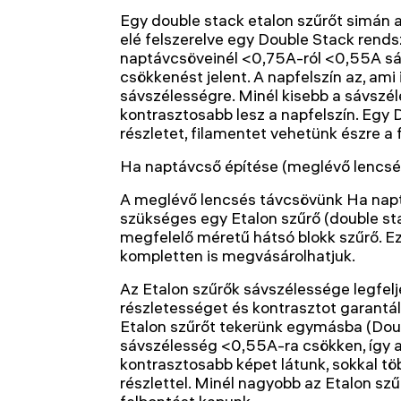
Egy double stack etalon szűrőt simán
elé felszerelve egy Double Stack rends
naptávcsöveinél <0,75A-ról <0,55A sá
csökkenést jelent. A napfelszín az, ami
sávszélességre. Minél kisebb a sávszél
kontrasztosabb lesz a napfelszín. Egy D
részletet, filamentet vehetünk észre a 
Ha naptávcső építése (meglévő lencsé
A meglévő lencsés távcsövünk Ha nap
szükséges egy Etalon szűrő (double st
megfelelő méretű hátsó blokk szűrő. Ez
kompletten is megvásárolhatjuk.
Az Etalon szűrők sávszélessége legfelj
részletességet és kontrasztot garantál 
Etalon szűrőt tekerünk egymásba (Doub
sávszélesség <0,55A-ra csökken, így 
kontrasztosabb képet látunk, sokkal t
részlettel. Minél nagyobb az Etalon szű