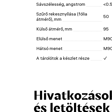
Sávszélesség, angstrom
<0.
Szűrő rekesznyílása (fólia
50
átmérő), mm
Külső átmérő, mm
95
Elülső menet
M90x
Hátsó menet
M90
A tárolótok a készlet része
✓
Hivatkozáso
és letöltések