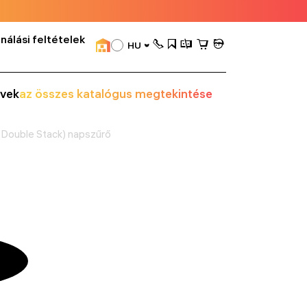
nálási feltételek
HU
vek
az összes katalógus megtekintése
Double Stack) napszűrő