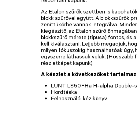
felbontást kapunk.
Az Etalon szűrők szettben is kapphatók
blokk szűrővel együtt. A blokkszűrők p
zenittükörbe vannak integrálva. Mind
kiegészítő, az Etalon szűrő önmagában
blokkszűrő mérete (típusa) fontos, és
kell kiválasztani. Lejjebb megadjuk, ho
milyen fókuszokig használhatóak úgy, 
egyszerre láthassuk velük. (Hosszabb 
részletképet kapunk)
A készlet a következőket tartalmaz
LUNT LS50FHa H-alpha Double-st
Hordtáska
Felhasználói kézikönyv