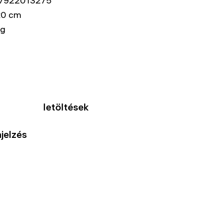
7922013275
x0 cm
kg
letöltések
jelzés