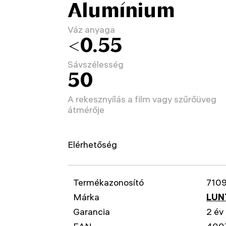
Alumínium
Váz anyaga
<0.55
Sávszélesség
50
A rekesznyílás a film vagy szűrőüveg
átmérője
Elérhetőség
Termékazonosító
710
Márka
LUN
Garancia
2 év