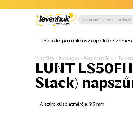
teleszkópok
mikroszkópok
kétszemes 
Kezdőlap
Katalógus
Kiegészítők
Telesz
LUNT LS50FHa
Stack) napszű
A szűrő külső átmérője: 95 mm