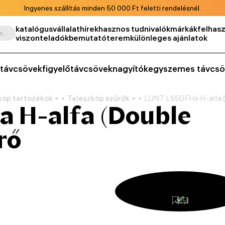
Ingyenes szállítás minden 50 000 Ft feletti rendelésnél.
katalógus
vállalat
hírek
hasznos tudnivalók
márkák
felhasz
Keresés termék, cikkszám, kategória stb. szerint
viszonteladók
bemutatóterem
különleges ajánlatok
távcsövek
figyelőtávcsövek
nagyítók
egyszemes távcsö
kóp tartozékok
Teleszkóp szűrők
LUNT LS50FHa H-alfa (
 H-alfa (Double
rő