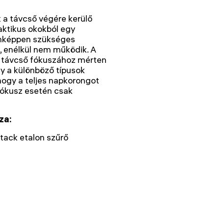
 a távcső végére kerülő
raktikus okokból egy
enképpen szükséges
, enélkül nem működik. A
 a távcső fókuszához mérten
gy a különböző típusok
hogy a teljes napkorongot
fókusz esetén csak
za:
ack etalon szűrő