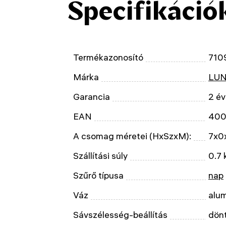
Specifikáció
Termékazonosító
710
Márka
LUN
Garancia
2 év
EAN
400
A csomag méretei (HxSzxM):
7x0
Szállítási súly
0.7 
Szűrő típusa
nap
Váz
alu
Sávszélesség-beállítás
dönt