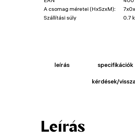
EAN
400
A csomag méretei (HxSzxM):
7x0
Szállítási súly
0.7 
leírás
specifikációk
kérdések/vissza
Leírás