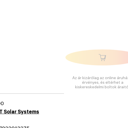
Az ár kizárólag az online áruhá
érvényes, és eltérhet a
kiskereskedelmi boltok áraitó
90
T Solar Systems