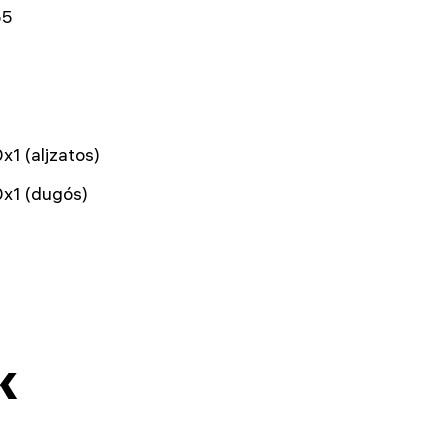
55
1 (aljzatos)
x1 (dugós)
k