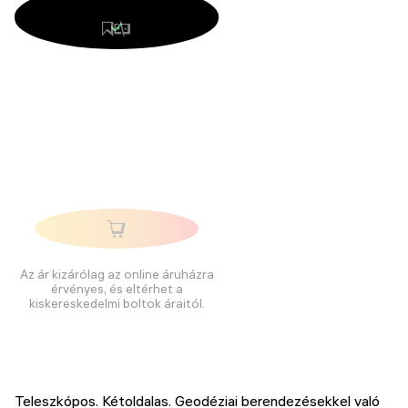
Az ár kizárólag az online áruházra
érvényes, és eltérhet a
kiskereskedelmi boltok áraitól.
Teleszkópos. Kétoldalas. Geodéziai berendezésekkel való