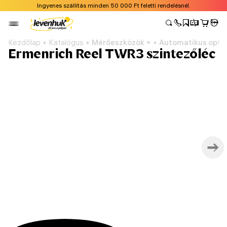
Ingyenes szállítás minden 50 000 Ft feletti rendelésnél.
Kezdőlap
Katalógus
Mérőeszközök
Automatikus optik
Ermenrich Reel TWR3 szintezőléc