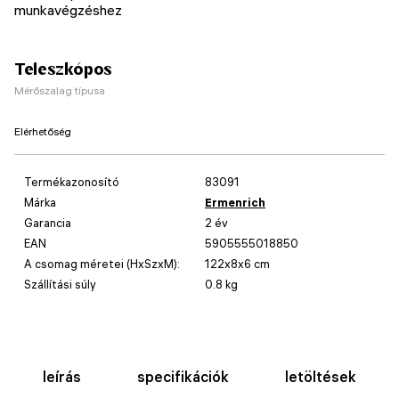
munkavégzéshez
Teleszkópos
Mérőszalag típusa
Elérhetőség
Termékazonosító
83091
Márka
Ermenrich
Garancia
2 év
EAN
5905555018850
A csomag méretei (HxSzxM):
122x8x6 cm
Szállítási súly
0.8 kg
leírás
specifikációk
letöltések