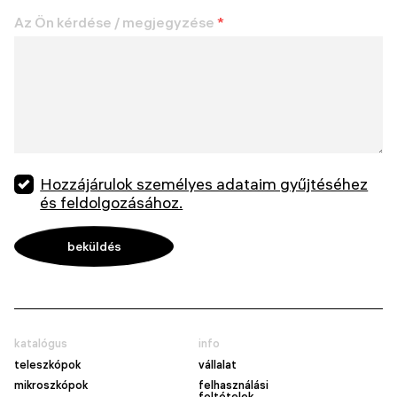
Az Ön kérdése / megjegyzése
*
Hozzájárulok személyes adataim gyűjtéséhez
és feldolgozásához.
katalógus
info
teleszkópok
vállalat
mikroszkópok
felhasználási
feltételek