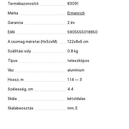
Termékazonosító
83091
Márka
Ermenrich
Garancia
2 év
EAN
5905555018850
A csomag méretei (HxSzxM):
122x8x6 cm
Szállítási súly
0.8 kg
Típus
teleszkópos
Váz
alumínium
Hossz, m
1.14 — 3
Szélesség, cm
4.4
Skála
kétoldalas
Skálabeosztás
mm, E