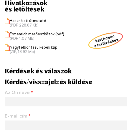
Hivatkozások
és letöltések
Használati útmutató
(PDF, 228.87 Kb)
Ermenrich mérőeszközök (pdf)
kattintson
(PDF, 1.07 Mb)
a letöltéshez
Nagyfelbontású képek (zip)
(ZIP, 13.92 Mb)
Kérdések és válaszok
Kérdés/visszajelzés küldése
Az Ön neve
*
E-mail cím
*