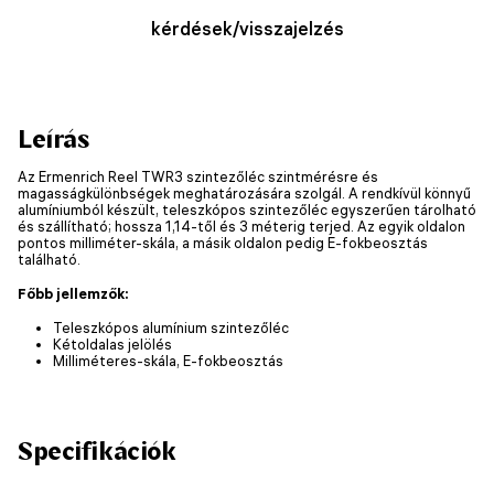
kérdések/visszajelzés
Leírás
Az Ermenrich Reel TWR3 szintezőléc szintmérésre és
magasságkülönbségek meghatározására szolgál. A rendkívül könnyű
alumíniumból készült, teleszkópos szintezőléc egyszerűen tárolható
és szállítható; hossza 1,14-től és 3 méterig terjed. Az egyik oldalon
pontos milliméter-skála, a másik oldalon pedig E-fokbeosztás
található.
Főbb jellemzők:
Teleszkópos alumínium szintezőléc
Kétoldalas jelölés
Milliméteres-skála, E-fokbeosztás
Specifikációk