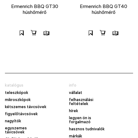
Ermenrich BBQ GT30
Ermenrich BBQ GT40
húshőmérő
húshőmérő
katalógus
info
teleszkópok
vállalat
mikroszkópok
felhasználási
feltételek
kétszemes távcsövek
hírek
figyelőtávcsövek
legyen ön is
nagyítók
forgalmazó
egyszemes
hasznos tudnivalók
távcsövek
márkák