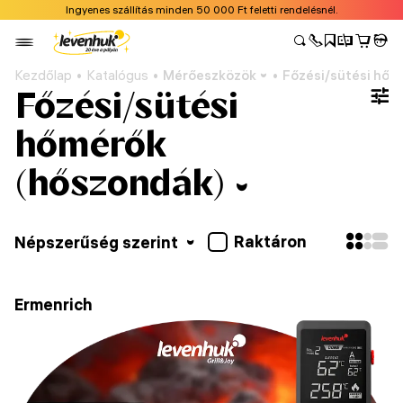
Ingyenes szállítás minden 50 000 Ft feletti rendelésnél.
Kezdőlap
Katalógus
Mérőeszközök
Főzési/sütési hőm
Főzési/sütési
hőmérők
(hőszondák)
Raktáron
Népszerűség szerint
Ermenrich