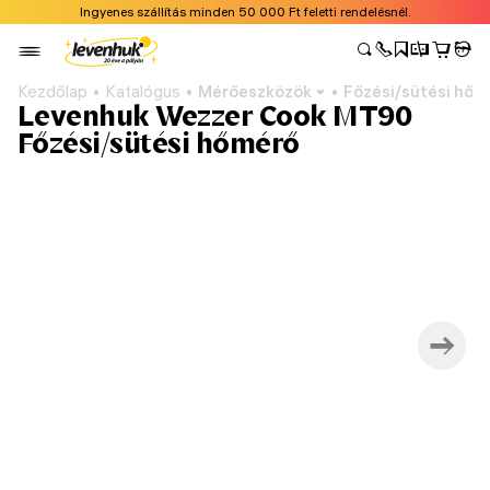
Ingyenes szállítás minden 50 000 Ft feletti rendelésnél.
Kezdőlap
Katalógus
Mérőeszközök
Főzési/sütési hőm
Levenhuk Wezzer Cook MT90
Főzési/sütési hőmérő