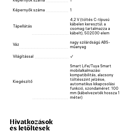
Képernyők száma
1
Képernyők száma
1
4,2 V (töltés C-típusú
kábelen keresztül; a
Tápellátás
csomag tartalmazza a
kábelt), 502030 elem
nagy szilárdságú ABS-
Váz
műanyag
Világítással
✓
Smart Life/Tuya Smart
mobilalkalmazási
kompatibilitás, alacsony
töltésszint jelzése,
Kiegészítő
automatikus kikapcsolási
funkció, szondaméret: 100
mm (kábelvezeték hossza 1
méter)
Hivatkozások
és letöltések