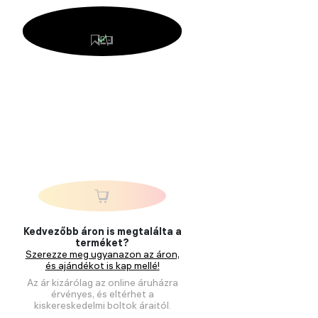
Kedvezőbb áron is megtalálta a
terméket?
Szerezze meg ugyanazon az áron,
és ajándékot is kap mellé!
Az ár kizárólag az online áruházra
érvényes, és eltérhet a
kiskereskedelmi boltok áraitól.