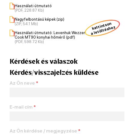
Használati útmutató
(PDF, 228.87 Kb)
Nagyfelbontású képek (zip)
kattintson
(ZIP, 54.1 Mb)
a letöltéshez
Használati útmutató: Levenhuk Wezzer
Cook MT90 konyhai hőmérő (pdf)
(PDF, 598.72 Kb)
Kérdések és válaszok
Kérdés/visszajelzés küldése
Az Ön neve
*
E-mail cím
*
Az Ön kérdése / megjegyzése
*