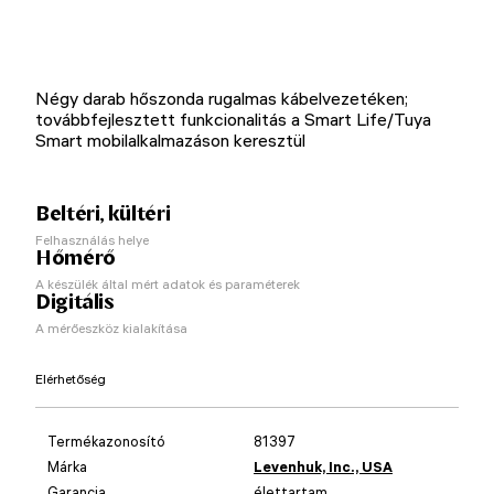
Négy darab hőszonda rugalmas kábelvezetéken;
továbbfejlesztett funkcionalitás a Smart Life/Tuya
Smart mobilalkalmazáson keresztül
Beltéri, kültéri
Felhasználás helye
Hőmérő
A készülék által mért adatok és paraméterek
Digitális
A mérőeszköz kialakítása
Elérhetőség
Termékazonosító
81397
Márka
Levenhuk, Inc., USA
Garancia
élettartam