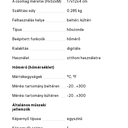
A csomag méretei (HxSzxM):
17x12x4 cm
Szállítási súly
0.285 kg
Felhasználás helye
beltéri, kültéri
Típus
hőszonda
Beépített funkciók
hőmérő
Kialakítás
digitális
Használat
otthoni használatra
Hőmérő (hőmérséklet)
Mértékegységek
°C, °F
Mérési tartomány beltéren
-20...+300
Mérési tartomány kültéren
-20...+300
Általános műszaki
jellemzők
Képernyő típusa
egyszínű