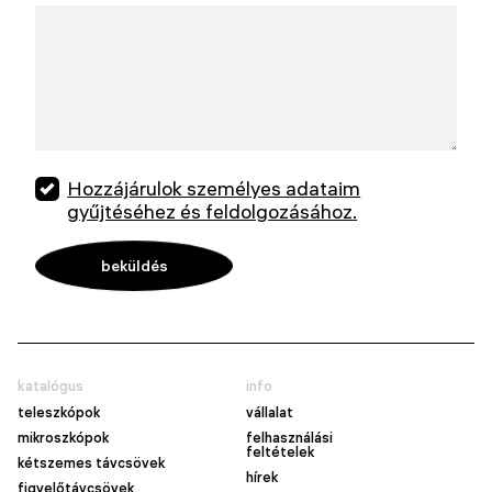
Hozzájárulok személyes adataim
gyűjtéséhez és feldolgozásához.
katalógus
info
teleszkópok
vállalat
mikroszkópok
felhasználási
feltételek
kétszemes távcsövek
hírek
figyelőtávcsövek