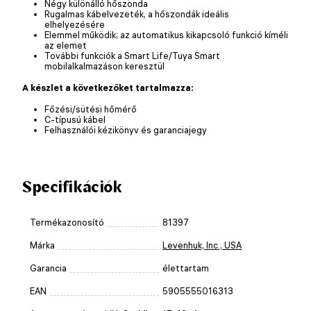
Négy különálló hőszonda
Rugalmas kábelvezeték, a hőszondák ideális
elhelyezésére
Elemmel működik; az automatikus kikapcsoló funkció kíméli
az elemet
További funkciók a Smart Life/Tuya Smart
mobilalkalmazáson keresztül
A készlet a következőket tartalmazza:
Főzési/sütési hőmérő
C-típusú kábel
Felhasználói kézikönyv és garanciajegy
Specifikációk
Termékazonosító
81397
Márka
Levenhuk, Inc., USA
Garancia
élettartam
EAN
5905555016313