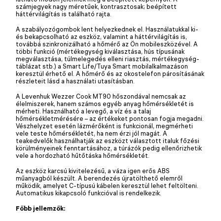
számjegyek nagy méretűek, kontrasztosak; beépített
háttérvilágítás is található rajta.
A szabályozógombok lent helyezkednek el. Használatukkal ki-
és bekapcsolható az eszköz, valamint a háttérvilágítás is,
továbbá szinkronizálható a hőmérő az Ön mobileszközével. A
többi funkció (mértékegység kiválasztása, hús típusának
megválasztása, túlmelegedés elleni riasztás, mértékegység-
táblázat stb.) a Smart Life/Tuya Smart mobilalkalmazáson
keresztül érhető el. A hőmérő és az okostelefon párosításának
részleteit lásd a használati utasításban.
A Levenhuk Wezzer Cook MT90 hőszondával nemcsak az
élelmiszerek, hanem számos egyéb anyag hőmérsékletét is
mérheti. Használható a levegő, a víz és a talaj
hőmérsékletmérésére – az értékeket pontosan fogja megadni.
Vészhelyzet esetén lázmérőként is funkcionál, megmérheti
vele teste hőmérsékletét, ha nem érzi jól magát. A
teakedvelők használhatják az eszközt választott italuk főzési
körülményeinek fenntartásához, a túrázók pedig ellenőrizhetik
vele a hordozható hűtőtáska hőmérsékletét.
Az eszköz karcsú kivitelezésű, a váza igen erős ABS
műanyagból készült. A berendezés újratölthető elemről
működik, amelyet C-típusú kábelen keresztül lehet feltölteni.
Automatikus kikapcsoló funkcióval is rendelkezik.
Főbb jellemzők: