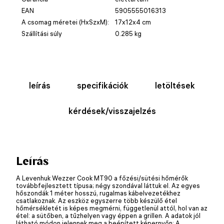
EAN
5905555016313
A csomag méretei (HxSzxM):
17x12x4 cm
Szállítási súly
0.285 kg
leírás
specifikációk
letöltések
kérdések/visszajelzés
Leírás
A Levenhuk Wezzer Cook MT90 a főzési/sütési hőmérők
továbbfejlesztett típusa; négy szondával láttuk el. Az egyes
hőszondák 1 méter hosszú, rugalmas kábelvezetékhez
csatlakoznak. Az eszköz egyszerre több készülő étel
hőmérsékletét is képes megmérni, függetlenül attól, hol van az
étel: a sütőben, a tűzhelyen vagy éppen a grillen. A adatok jól
látható módon jelennek meg a beépített képernyőn: A