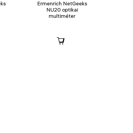
eks
Ermenrich NetGeeks
NU20 optikai
multiméter