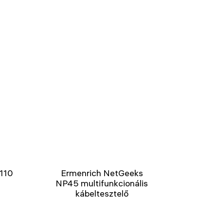
M110
Ermenrich NetGeeks
NP45 multifunkcionális
kábeltesztelő