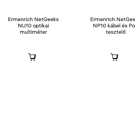
Ermenrich NetGeeks
Ermenrich NetGe
NU10 optikai
NP10 kábel és P
multiméter
tesztelő