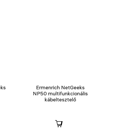
eks
Ermenrich NetGeeks
NP50 multifunkcionális
kábeltesztelő