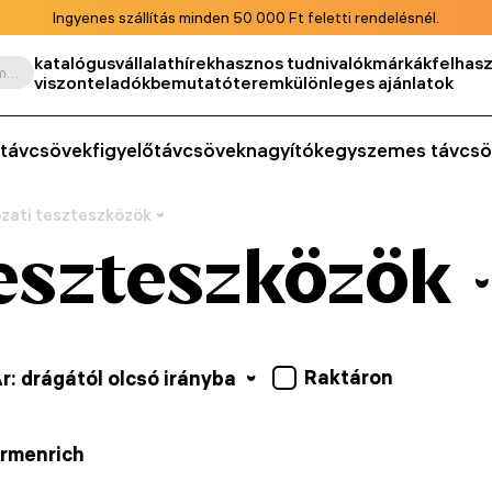
Ingyenes szállítás minden 50 000 Ft feletti rendelésnél.
katalógus
vállalat
hírek
hasznos tudnivalók
márkák
felhasz
Keresés termék, cikkszám, kategória stb. szerint
viszonteladók
bemutatóterem
különleges ajánlatok
távcsövek
figyelőtávcsövek
nagyítók
egyszemes távcsö
zati teszteszközök
teszteszközök
Raktáron
r: drágától olcsó irányba
rmenrich