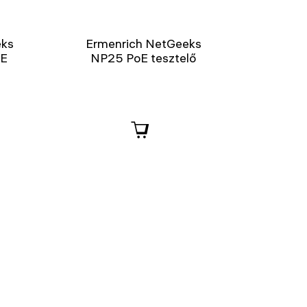
eks
Ermenrich NetGeeks
oE
NP25 PoE tesztelő