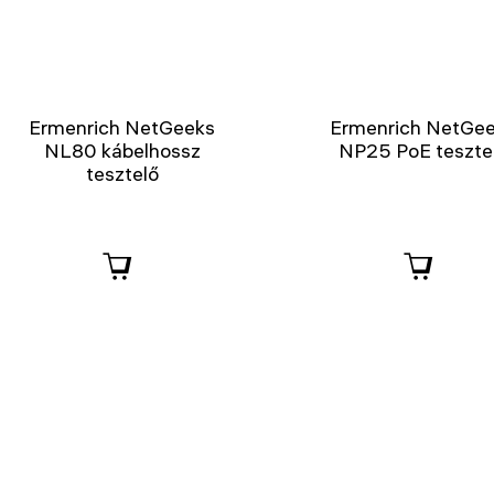
Ermenrich NetGeeks
Ermenrich NetGe
NL80 kábelhossz
NP25 PoE teszte
tesztelő