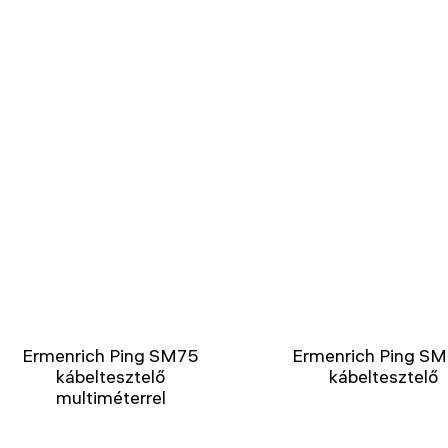
Ermenrich Ping SM75
Ermenrich Ping S
kábeltesztelő
kábeltesztelő
multiméterrel