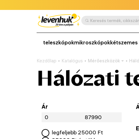
teleszkópok
mikroszkópok
kétszemes 
Kezdőlap
Katalógus
Mérőeszközök
Háló
Hálózati 
Ár
Á
E
legfeljebb
25000
Ft