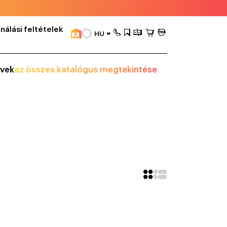
nálási feltételek
HU
vek
az összes katalógus megtekintése