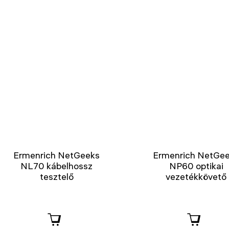
Ermenrich NetGeeks
Ermenrich NetGe
NL70 kábelhossz
NP60 optikai
tesztelő
vezetékkövető