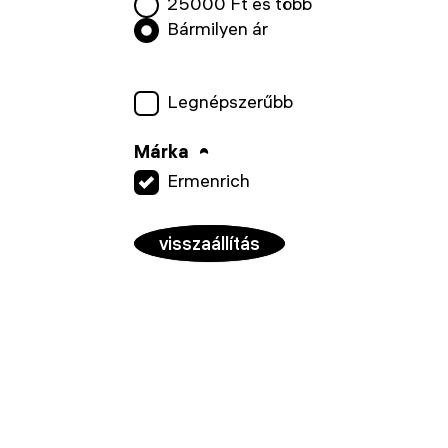
25000
Ft és több
Bármilyen ár
Legnépszerűbb
Márka
Ermenrich
visszaállítás