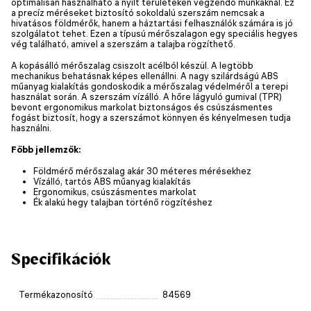
optimálisan használható a nyílt területeken végzendő munkáknál. Ez
a precíz méréseket biztosító sokoldalú szerszám nemcsak a
hivatásos földmérők, hanem a háztartási felhasználók számára is jó
szolgálatot tehet. Ezen a típusú mérőszalagon egy speciális hegyes
vég található, amivel a szerszám a talajba rögzíthető.
A kopásálló mérőszalag csiszolt acélból készül. A legtöbb
mechanikus behatásnak képes ellenállni. A nagy szilárdságú ABS
műanyag kialakítás gondoskodik a mérőszalag védelméről a terepi
használat során. A szerszám vízálló. A hőre lágyuló gumival (TPR)
bevont ergonomikus markolat biztonságos és csúszásmentes
fogást biztosít, hogy a szerszámot könnyen és kényelmesen tudja
használni.
Főbb jellemzők:
Földmérő mérőszalag akár 30 méteres mérésekhez
Vízálló, tartós ABS műanyag kialakítás
Ergonomikus, csúszásmentes markolat
Ék alakú hegy talajban történő rögzítéshez
Specifikációk
Termékazonosító
84569