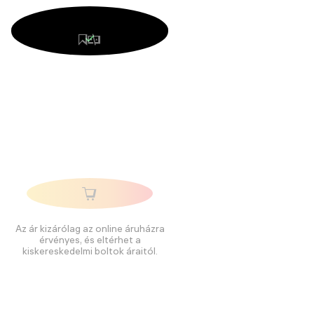
Az ár kizárólag az online áruházra
érvényes, és eltérhet a
kiskereskedelmi boltok áraitól.