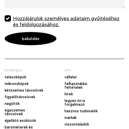
Hozzájárulok személyes adataim gyűjtéséhez
és feldolgozásához.
katalógus
info
teleszkópok
vállalat
mikroszkópok
felhasználási
feltételek
kétszemes távcsövek
hírek
figyelőtávcsövek
legyen ön is
nagyítók
forgalmazó
egyszemes
hasznos tudnivalók
távcsövek
márkák
éjjellátó eszközök
viszonteladók
barométerek és