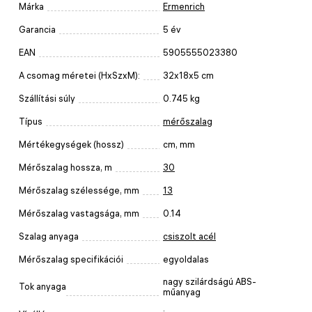
Márka
Ermenrich
Garancia
5 év
EAN
5905555023380
A csomag méretei (HxSzxM):
32x18x5 cm
Szállítási súly
0.745 kg
Típus
mérőszalag
Mértékegységek (hossz)
cm, mm
Mérőszalag hossza, m
30
Mérőszalag szélessége, mm
13
Mérőszalag vastagsága, mm
0.14
Szalag anyaga
csiszolt acél
Mérőszalag specifikációi
egyoldalas
nagy szilárdságú ABS-
Tok anyaga
műanyag