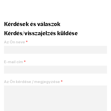
Kérdések és válaszok
Kérdés/visszajelzés küldése
Az Ön neve
*
E-mail cím
*
Az Ön kérdése / megjegyzése
*