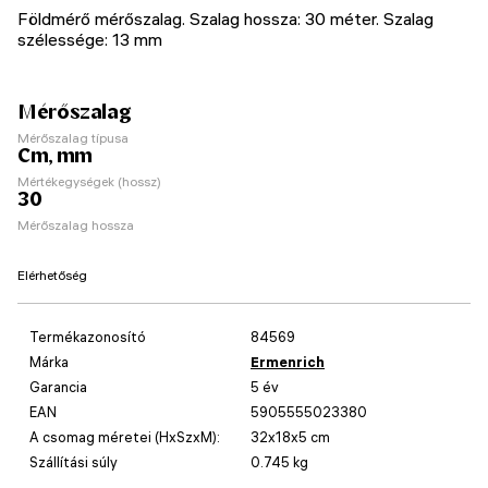
Földmérő mérőszalag. Szalag hossza: 30 méter. Szalag
szélessége: 13 mm
Mérőszalag
Mérőszalag típusa
Cm, mm
Mértékegységek (hossz)
30
Mérőszalag hossza
Elérhetőség
Termékazonosító
84569
Márka
Ermenrich
Garancia
5 év
EAN
5905555023380
A csomag méretei (HxSzxM):
32x18x5 cm
Szállítási súly
0.745 kg