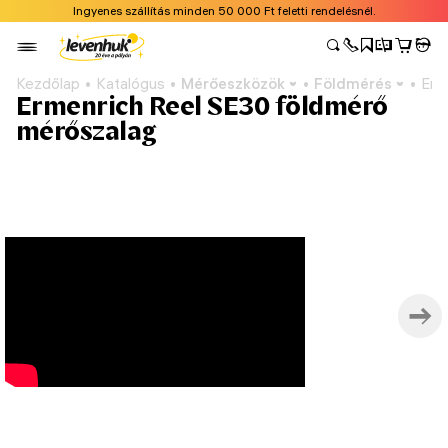
Ingyenes szállítás minden 50 000 Ft feletti rendelésnél.
Kezdőlap
Katalógus
Mérőeszközök
Földmérés
Erm
Ermenrich Reel SE30 földmérő
mérőszalag