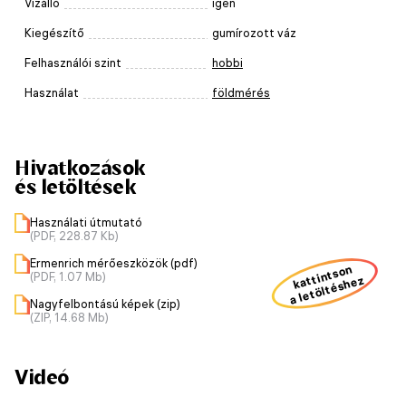
Vízálló
igen
Kiegészítő
gumírozott váz
Felhasználói szint
hobbi
Használat
földmérés
Hivatkozások
és letöltések
Használati útmutató
(PDF, 228.87 Kb)
Ermenrich mérőeszközök (pdf)
kattintson
(PDF, 1.07 Mb)
a letöltéshez
Nagyfelbontású képek (zip)
(ZIP, 14.68 Mb)
Videó