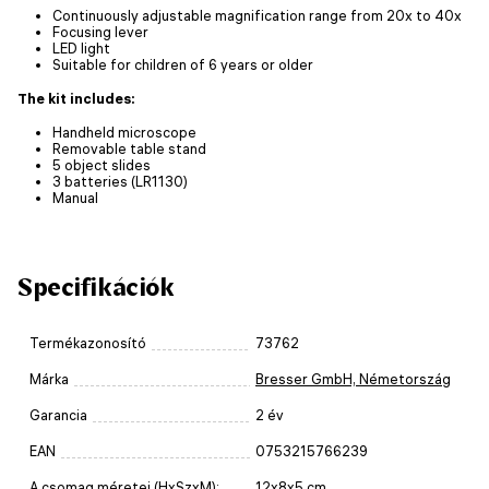
Continuously adjustable magnification range from 20x to 40x
Focusing lever
LED light
Suitable for children of 6 years or older
The kit includes:
Handheld microscope
Removable table stand
5 object slides
3 batteries (LR1130)
Manual
Specifikációk
Termékazonosító
73762
Márka
Bresser GmbH, Németország
Garancia
2 év
EAN
0753215766239
A csomag méretei (HxSzxM):
12x8x5 cm