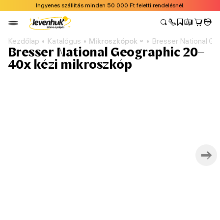
Ingyenes szállítás minden 50 000 Ft feletti rendelésnél.
Kezdőlap
Katalógus
Mikroszkópok
Bresser National Ge
Bresser National Geographic 20–
40x kézi mikroszkóp