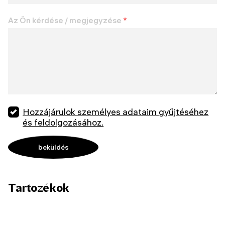
Az Ön kérdése / megjegyzése
*
Hozzájárulok személyes adataim gyűjtéséhez
és feldolgozásához.
Tartozékok