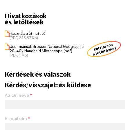
Hivatkozások
és letöltések
Használati útmutató
(PDF, 228.87 Kb)
kattintson
User manual: Bresser National Geographic
a letöltéshez
20–40x Handheld Microscope (pdf)
(PDF, 1 Mb)
Kérdések és válaszok
Kérdés/visszajelzés küldése
Az Ön neve
*
E-mail cím
*