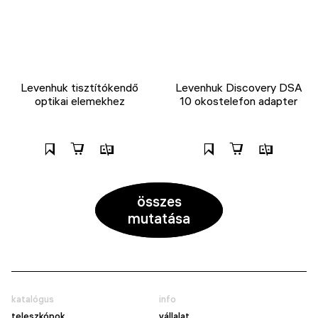
Levenhuk tisztítókendő
Levenhuk Discovery DSA
optikai elemekhez
10 okostelefon adapter
összes
mutatása
katalógus
info
teleszkópok
vállalat