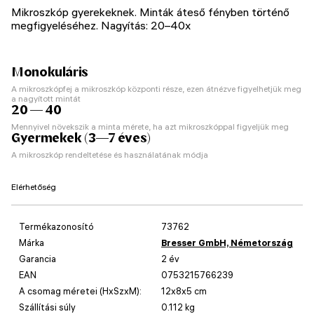
Mikroszkóp gyerekeknek. Minták áteső fényben történő
megfigyeléséhez. Nagyítás: 20–40x
Monokuláris
A mikroszkópfej a mikroszkóp központi része, ezen átnézve figyelhetjük meg
a nagyított mintát
20 — 40
Mennyivel növekszik a minta mérete, ha azt mikroszkóppal figyeljük meg
Gyermekek (3—7 éves)
A mikroszkóp rendeltetése és használatának módja
Elérhetőség
Termékazonosító
73762
Márka
Bresser GmbH, Németország
Garancia
2 év
EAN
0753215766239
A csomag méretei (HxSzxM):
12x8x5 cm
Szállítási súly
0.112 kg