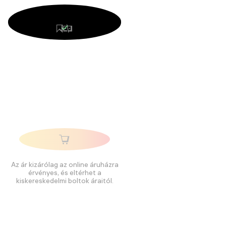
Az ár kizárólag az online áruházra
érvényes, és eltérhet a
kiskereskedelmi boltok áraitól.