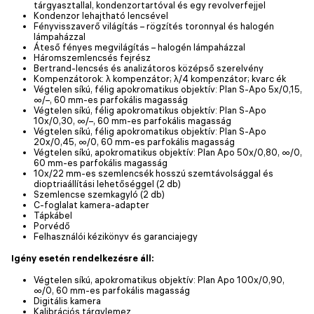
tárgyasztallal, kondenzortartóval és egy revolverfejjel
Kondenzor lehajtható lencsével
Fényvisszaverő világítás – rögzítés toronnyal és halogén
lámpaházzal
Áteső fényes megvilágítás – halogén lámpaházzal
Háromszemlencsés fejrész
Bertrand-lencsés és analizátoros középső szerelvény
Kompenzátorok: λ kompenzátor; λ/4 kompenzátor; kvarc ék
Végtelen síkú, félig apokromatikus objektív: Plan S-Apo 5x/0,15,
∞/–, 60 mm-es parfokális magasság
Végtelen síkú, félig apokromatikus objektív: Plan S-Apo
10x/0,30, ∞/–, 60 mm-es parfokális magasság
Végtelen síkú, félig apokromatikus objektív: Plan S-Apo
20x/0,45, ∞/0, 60 mm-es parfokális magasság
Végtelen síkú, apokromatikus objektív: Plan Apo 50x/0,80, ∞/0,
60 mm-es parfokális magasság
10x/22 mm-es szemlencsék hosszú szemtávolsággal és
dioptriaállítási lehetőséggel (2 db)
Szemlencse szemkagyló (2 db)
C-foglalat kamera-adapter
Tápkábel
Porvédő
Felhasználói kézikönyv és garanciajegy
Igény esetén rendelkezésre áll:
Végtelen síkú, apokromatikus objektív: Plan Apo 100x/0,90,
∞/0, 60 mm-es parfokális magasság
Digitális kamera
Kalibrációs tárgylemez