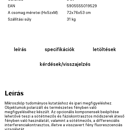
EAN
5905555019529
A csomag méretei (HxSzxM):
72x76x53 cm
Szállítási súly
31 kg
leírás
specifikációk
letöltések
kérdések/visszajelzés
Leírás
Mikroszkóp tudományos kutatáshoz és ipari megfigyeléshez.
Objektumok polarizált és természetes fényben való
megfigyeléséhez készült. Az opcionális komponensek beépítése
lehetővé teszi a sötétmezős és fáziskontrasztos módszerek áteső
fényben való használatát, valamint a sötétmezős, a differenciális
interferenciakontrasztos, illetve a visszavert fény fluoreszcenciás
vizsgálatát.