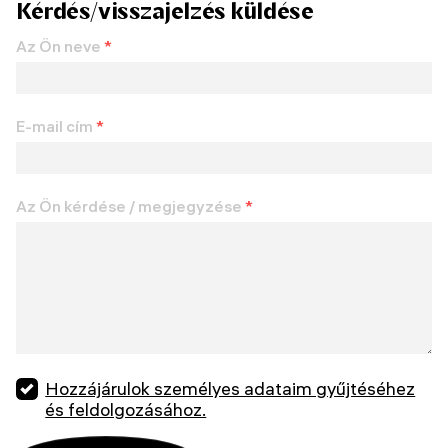
Kérdés/visszajelzés küldése
Az Ön neve
*
E-mail cím
*
Az Ön kérdése / megjegyzése
*
Hozzájárulok személyes adataim gyűjtéséhez
és feldolgozásához.