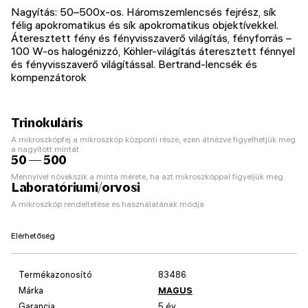
Nagyítás: 50–500x-os. Háromszemlencsés fejrész, sík
félig apokromatikus és sík apokromatikus objektívekkel.
Áteresztett fény és fényvisszaverő világítás, fényforrás –
100 W-os halogénizzó, Köhler-világítás áteresztett fénnyel
és fényvisszaverő világítással. Bertrand-lencsék és
kompenzátorok
Trinokuláris
A mikroszkópfej a mikroszkóp központi része, ezen átnézve figyelhetjük meg
a nagyított mintát
50 — 500
Mennyivel növekszik a minta mérete, ha azt mikroszkóppal figyeljük meg
Laboratóriumi/orvosi
A mikroszkóp rendeltetése és használatának módja
Elérhetőség
Termékazonosító
83486
Márka
MAGUS
Garancia
5 év