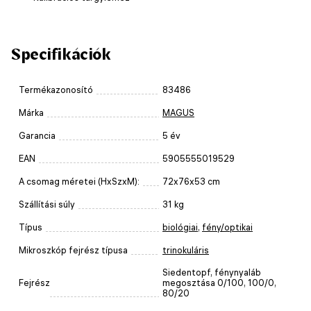
Specifikációk
Termékazonosító
83486
Márka
MAGUS
Garancia
5 év
EAN
5905555019529
A csomag méretei (HxSzxM):
72x76x53 cm
Szállítási súly
31 kg
Típus
biológiai
,
fény/optikai
Mikroszkóp fejrész típusa
trinokuláris
Siedentopf, fénynyaláb
Fejrész
megosztása 0/100, 100/0,
80/20