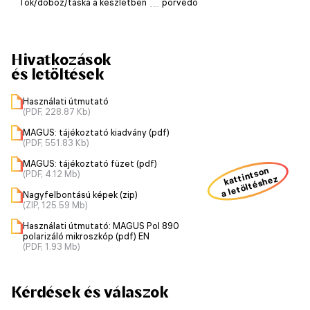
Tok/doboz/táska a készletben
porvédő
Hivatkozások
és letöltések
Használati útmutató
(PDF, 228.87 Kb)
MAGUS: tájékoztató kiadvány (pdf)
(PDF, 551.83 Kb)
MAGUS: tájékoztató füzet (pdf)
kattintson
(PDF, 4.12 Mb)
a letöltéshez
Nagyfelbontású képek (zip)
(ZIP, 125.59 Mb)
Használati útmutató: MAGUS Pol 890
polarizáló mikroszkóp (pdf) EN
(PDF, 1.93 Mb)
Kérdések és válaszok