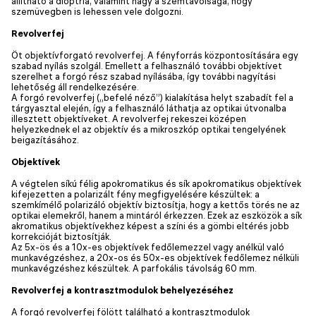
állítható a dioptria, valamint nagy a szemtávolsága, hogy
szemüvegben is lehessen vele dolgozni.
Revolverfej
Öt objektívforgató revolverfej. A fényforrás központosítására egy
szabad nyílás szolgál. Emellett a felhasználó további objektívet
szerelhet a forgó rész szabad nyílásába, így további nagyítási
lehetőség áll rendelkezésére.
A forgó revolverfej („befelé néző”) kialakítása helyt szabadít fel a
tárgyasztal elején, így a felhasználó láthatja az optikai útvonalba
illesztett objektíveket. A revolverfej rekeszei középen
helyezkednek el az objektív és a mikroszkóp optikai tengelyének
beigazításához.
Objektívek
A végtelen síkú félig apokromatikus és sík apokromatikus objektívek
kifejezetten a polarizált fény megfigyelésére készültek: a
szemkímélő polarizáló objektív biztosítja, hogy a kettős törés ne az
optikai elemekről, hanem a mintáról érkezzen. Ezek az eszközök a sík
akromatikus objektívekhez képest a színi és a gömbi eltérés jobb
korrekcióját biztosítják.
Az 5x-ös és a 10x-es objektívek fedőlemezzel vagy anélkül való
munkavégzéshez, a 20x-os és 50x-es objektívek fedőlemez nélküli
munkavégzéshez készültek. A parfokális távolság 60 mm.
Revolverfej a kontrasztmodulok behelyezéséhez
A forgó revolverfej fölött található a kontrasztmodulok