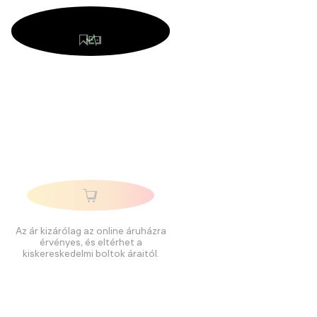
Az ár kizárólag az online áruházra
érvényes, és eltérhet a
kiskereskedelmi boltok áraitól.