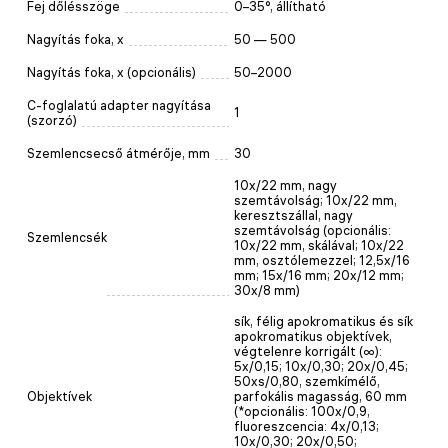
Fej dőlésszöge
0–35°, állítható
Nagyítás foka, x
50 — 500
Nagyítás foka, x (opcionális)
50–2000
C-foglalatú adapter nagyítása
1
(szorzó)
Szemlencsecső átmérője, mm
30
10x/22 mm, nagy
szemtávolság; 10x/22 mm,
keresztszállal, nagy
szemtávolság (opcionális:
Szemlencsék
10x/22 mm, skálával; 10x/22
mm, osztólemezzel; 12,5x/16
mm; 15x/16 mm; 20x/12 mm;
30x/8 mm)
sík, félig apokromatikus és sík
apokromatikus objektívek,
végtelenre korrigált (∞):
5x/0,15; 10x/0,30; 20x/0,45;
50xs/0,80, szemkímélő,
Objektívek
parfokális magasság, 60 mm
(*opcionális: 100x/0,9,
fluoreszcencia: 4x/0,13;
10x/0,30; 20x/0,50;