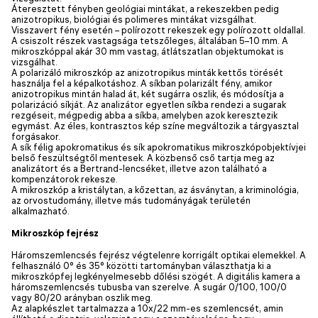
Áteresztett fényben geológiai mintákat, a rekeszekben pedig
anizotropikus, biológiai és polimeres mintákat vizsgálhat.
Visszavert fény esetén – polírozott rekeszek egy polírozott oldallal.
A csiszolt részek vastagsága tetszőleges, általában 5–10 mm. A
mikroszkóppal akár 30 mm vastag, átlátszatlan objektumokat is
vizsgálhat.
A polarizáló mikroszkóp az anizotropikus minták kettős törését
használja fel a képalkotáshoz. A síkban polarizált fény, amikor
anizotropikus mintán halad át, két sugárra oszlik, és módosítja a
polarizáció síkját. Az analizátor egyetlen síkba rendezi a sugarak
rezgéseit, mégpedig abba a síkba, amelyben azok keresztezik
egymást. Az éles, kontrasztos kép színe megváltozik a tárgyasztal
forgásakor.
A sík félig apokromatikus és sík apokromatikus mikroszkópobjektívjei
belső feszültségtől mentesek. A közbenső cső tartja meg az
analizátort és a Bertrand-lencséket, illetve azon található a
kompenzátorok rekesze.
A mikroszkóp a kristálytan, a kőzettan, az ásványtan, a kriminológia,
az orvostudomány, illetve más tudományágak területén
alkalmazható.
Mikroszkóp fejrész
Háromszemlencsés fejrész végtelenre korrigált optikai elemekkel. A
felhasználó 0° és 35° közötti tartományban választhatja ki a
mikroszkópfej legkényelmesebb dőlési szögét. A digitális kamera a
háromszemlencsés tubusba van szerelve. A sugár 0/100, 100/0
vagy 80/20 arányban oszlik meg.
Az alapkészlet tartalmazza a 10x/22 mm-es szemlencsét, amin