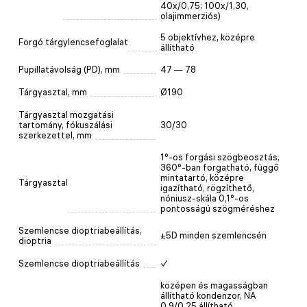
40x/0,75; 100x/1,30,
olajimmerziós)
5 objektívhez, középre
Forgó tárgylencsefoglalat
állítható
Pupillatávolság (PD), mm
47 — 78
Tárgyasztal, mm
Ø190
Tárgyasztal mozgatási
tartomány, fókuszálási
30/30
szerkezettel, mm
1°-os forgási szögbeosztás,
360°-ban forgatható, függő
mintatartó, középre
Tárgyasztal
igazítható, rögzíthető,
nóniusz-skála 0,1°-os
pontosságú szögméréshez
Szemlencse dioptriabeállítás,
±5D minden szemlencsén
dioptria
Szemlencse dioptriabeállítás
✓
középen és magasságban
állítható kondenzor, NA
0,9/0,25 állítható