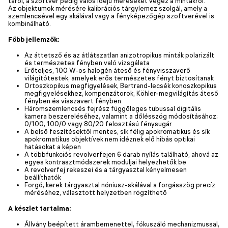
tárol, a szoftver pedig valós idejű méréseket végez a mintákról.
Az objektumok mérésére kalibrációs tárgylemez szolgál, amely a
szemlencsével egy skálával vagy a fényképezőgép szoftverével is
kombinálható.
Főbb jellemzők:
Az áttetsző és az átlátszatlan anizotropikus minták polarizált
és természetes fényben való vizsgálata
Erőteljes, 100 W-os halogén áteső és fényvisszaverő
világítótestek, amelyek erős természetes fényt biztosítanak
Ortoszkopikus megfigyelések, Bertrand-lecsék konoszkopikus
megfigyelésekhez, kompenzátorok, Köhler-megvilágítás áteső
fényben és visszavert fényben
Háromszemlencsés fejrész függőleges tubussal digitális
kamera beszereléséhez, valamint a dőlésszög módosításához;
0/100, 100/0 vagy 80/20 felosztású fénysugár
A belső feszítésektől mentes, sík félig apokromatikus és sík
apokromatikus objektívek nem idéznek elő hibás optikai
hatásokat a képen
A többfunkciós revolverfejen 6 darab nyílás található, ahová az
egyes kontrasztmódszerek moduljai helyezhetők be
A revolverfej rekeszei és a tárgyasztal kényelmesen
beállíthatók
Forgó, kerek tárgyasztal nóniusz-skálával a forgásszög precíz
méréséhez, választott helyzetben rögzíthető
A készlet tartalma:
Állvány beépített árambemenettel, fókuszáló mechanizmussal,