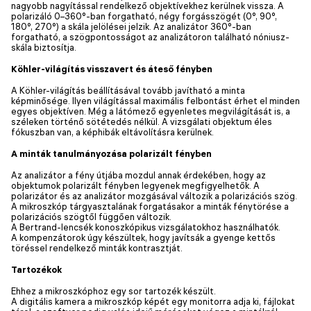
nagyobb nagyítással rendelkező objektívekhez kerülnek vissza. A
polarizáló 0–360°-ban forgatható, négy forgásszögét (0°, 90°,
180°, 270°) a skála jelölései jelzik. Az analizátor 360°-ban
forgatható, a szögpontosságot az analizátoron található nóniusz-
skála biztosítja.
Köhler-világítás visszavert és áteső fényben
A Köhler-világítás beállításával tovább javítható a minta
képminősége. Ilyen világítással maximális felbontást érhet el minden
egyes objektíven. Még a látómező egyenletes megvilágítását is, a
széleken történő sötétedés nélkül. A vizsgálati objektum éles
fókuszban van, a képhibák eltávolításra kerülnek.
A minták tanulmányozása polarizált fényben
Az analizátor a fény útjába mozdul annak érdekében, hogy az
objektumok polarizált fényben legyenek megfigyelhetők. A
polarizátor és az analizátor mozgásával változik a polarizációs szög.
A mikroszkóp tárgyasztalának forgatásakor a minták fénytörése a
polarizációs szögtől függően változik.
A Bertrand-lencsék konoszkópikus vizsgálatokhoz használhatók.
A kompenzátorok úgy készültek, hogy javítsák a gyenge kettős
töréssel rendelkező minták kontrasztját.
Tartozékok
Ehhez a mikroszkóphoz egy sor tartozék készült.
A digitális kamera a mikroszkóp képét egy monitorra adja ki, fájlokat