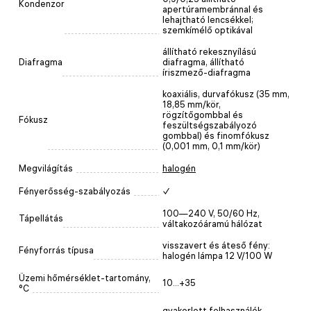
Kondenzor
apertúramembránnal és
lehajtható lencsékkel;
szemkímélő optikával
állítható rekesznyílású
Diafragma
diafragma, állítható
íriszmező-diafragma
koaxiális, durvafókusz (35 mm,
18,85 mm/kör,
rögzítőgombbal és
Fókusz
feszültségszabályozó
gombbal) és finomfókusz
(0,001 mm, 0,1 mm/kör)
Megvilágítás
halogén
Fényerősség-szabályozás
✓
100—240 V, 50/60 Hz,
Tápellátás
váltakozóáramú hálózat
visszavert és áteső fény:
Fényforrás típusa
halogén lámpa 12 V/100 W
Üzemi hőmérséklet-tartomány,
10...+35
°C
gyakorlott felhasználók,