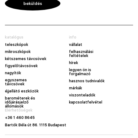
katalógus
info
teleszkópok
vállalat
mikroszkópok
felhasználási
feltételek
kétszemes távcsövek
hírek
figyelőtávcsövek
legyen ön is
nagyítók
forgalmazó
egyszemes
hasznos tudnivalók
távcsövek
márkák
éjjellátó eszközök
viszonteladók
barométerek és
időjárásjelző
kapcsolatfelvétel
állomások
Elérhetőségek
+36 1 460 8645
Bartók Béla út 86. 1115 Budapest