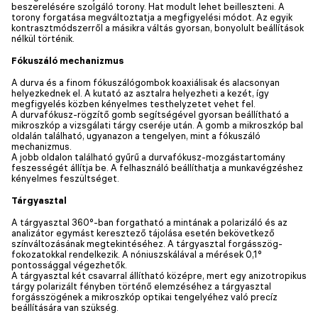
beszerelésére szolgáló torony. Hat modult lehet beilleszteni. A
torony forgatása megváltoztatja a megfigyelési módot. Az egyik
kontrasztmódszerről a másikra váltás gyorsan, bonyolult beállítások
nélkül történik.
Fókuszáló mechanizmus
A durva és a finom fókuszálógombok koaxiálisak és alacsonyan
helyezkednek el. A kutató az asztalra helyezheti a kezét, így
megfigyelés közben kényelmes testhelyzetet vehet fel.
A durvafókusz-rögzítő gomb segítségével gyorsan beállítható a
mikroszkóp a vizsgálati tárgy cseréje után. A gomb a mikroszkóp bal
oldalán található, ugyanazon a tengelyen, mint a fókuszáló
mechanizmus.
A jobb oldalon található gyűrű a durvafókusz-mozgástartomány
feszességét állítja be. A felhasználó beállíthatja a munkavégzéshez
kényelmes feszültséget.
Tárgyasztal
A tárgyasztal 360°-ban forgatható a mintának a polarizáló és az
analizátor egymást keresztező tájolása esetén bekövetkező
színváltozásának megtekintéséhez. A tárgyasztal forgásszög-
fokozatokkal rendelkezik. A nóniuszskálával a mérések 0,1°
pontossággal végezhetők.
A tárgyasztal két csavarral állítható középre, mert egy anizotropikus
tárgy polarizált fényben történő elemzéséhez a tárgyasztal
forgásszögének a mikroszkóp optikai tengelyéhez való precíz
beállítására van szükség.