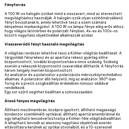
Fényforrás
A 100 W-os halogén izzókat mind a visszavert, mind az áteresztett
megvilágításhoz használják. A halogén izzók olyan színhőmérsékletű
fényt bocsátanak ki, amely lehetővé teszi a szem számára
kényelmes munkavégzést. A 100 W-os lámpa fénye elég erős ahhoz,
hogy világos látótérben és polarizált fényben, 4x-es és 100x-os
közötti nagyítású objektívekkel alkalmazzák azokat.
Visszaverődő fényt használó megvilágítás
A világítási rendszer lehetővé teszi a Köhler-világítás beállítását. A
tárgyoldali fényrekesz és az apertúra rekesz gyárilag előre
központosított, további központosításra nincs szükség. Szükség
esetén a rekeszek központosító csavarokkal állíthatók. A fényforrás
három tengely mentén központosított.
Az analizátor és a polarizátor a polarizációs mikroszkóptechnikához
alkalmas. A polarizátor álló helyzetű, míg az analizátor 360°-ban
forog és a precíz szögbeállítás érdekében nóniusz-skálával
rendelkezik.
Egy sor szűrő segíthet beállítani a színvisszaadást.
Áteső fényes megvilágítás
Állítható mezőmembrán, középre igazított, állítható magasságú
kondenzor szemkímélő optikával, állítható apertúramembránnal és
egy lehajtható lencsével biztosítja a Köhler-féle világításbeállítást.
A lehajtható lencsék az alacsony nagyítású objektívek esetén
eltávolításra kerülnek az optikai útvonalból, és a 10-szeresnél