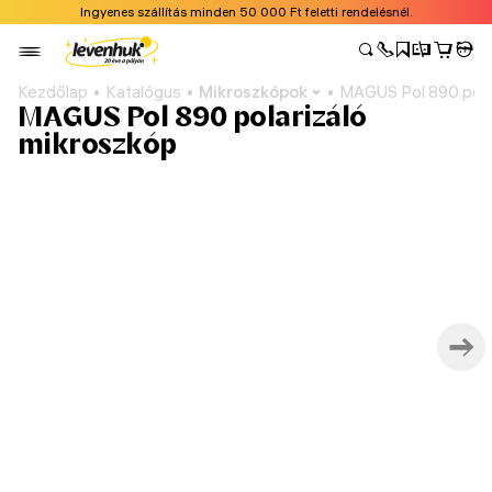
Ingyenes szállítás minden 50 000 Ft feletti rendelésnél.
Kezdőlap
Katalógus
Mikroszkópok
MAGUS Pol 890 pola
MAGUS Pol 890 polarizáló
mikroszkóp