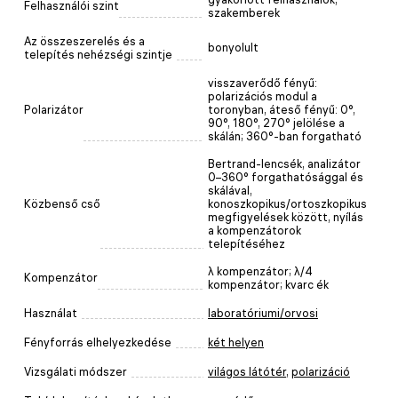
Felhasználói szint
szakemberek
Az összeszerelés és a
bonyolult
telepítés nehézségi szintje
visszaverődő fényű:
polarizációs modul a
Polarizátor
toronyban, áteső fényű: 0°,
90°, 180°, 270° jelölése a
skálán; 360°-ban forgatható
Bertrand-lencsék, analizátor
0–360° forgathatósággal és
skálával,
Közbenső cső
konoszkopikus/ortoszkopikus
megfigyelések között, nyílás
a kompenzátorok
telepítéséhez
λ kompenzátor; λ/4
Kompenzátor
kompenzátor; kvarc ék
Használat
laboratóriumi/orvosi
Fényforrás elhelyezkedése
két helyen
Vizsgálati módszer
világos látótér
,
polarizáció