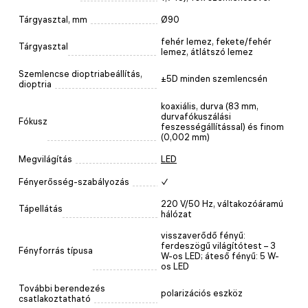
Tárgyasztal, mm
Ø90
fehér lemez, fekete/fehér
Tárgyasztal
lemez, átlátszó lemez
Szemlencse dioptriabeállítás,
±5D minden szemlencsén
dioptria
koaxiális, durva (83 mm,
durvafókuszálási
Fókusz
feszességállítással) és finom
(0,002 mm)
Megvilágítás
LED
Fényerősség-szabályozás
✓
220 V/50 Hz, váltakozóáramú
Tápellátás
hálózat
visszaverődő fényű:
ferdeszögű világítótest – 3
Fényforrás típusa
W-os LED; áteső fényű: 5 W-
os LED
További berendezés
polarizációs eszköz
csatlakoztatható