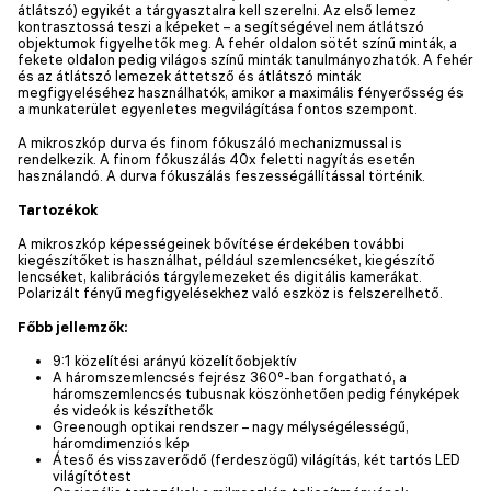
átlátszó) egyikét a tárgyasztalra kell szerelni. Az első lemez
kontrasztossá teszi a képeket – a segítségével nem átlátszó
objektumok figyelhetők meg. A fehér oldalon sötét színű minták, a
fekete oldalon pedig világos színű minták tanulmányozhatók. A fehér
és az átlátszó lemezek áttetsző és átlátszó minták
megfigyeléséhez használhatók, amikor a maximális fényerősség és
a munkaterület egyenletes megvilágítása fontos szempont.
A mikroszkóp durva és finom fókuszáló mechanizmussal is
rendelkezik. A finom fókuszálás 40x feletti nagyítás esetén
használandó. A durva fókuszálás feszességállítással történik.
Tartozékok
A mikroszkóp képességeinek bővítése érdekében további
kiegészítőket is használhat, például szemlencséket, kiegészítő
lencséket, kalibrációs tárgylemezeket és digitális kamerákat.
Polarizált fényű megfigyelésekhez való eszköz is felszerelhető.
Főbb jellemzők:
9:1 közelítési arányú közelítőobjektív
A háromszemlencsés fejrész 360°-ban forgatható, a
háromszemlencsés tubusnak köszönhetően pedig fényképek
és videók is készíthetők
Greenough optikai rendszer – nagy mélységélességű,
háromdimenziós kép
Áteső és visszaverődő (ferdeszögű) világítás, két tartós LED
világítótest