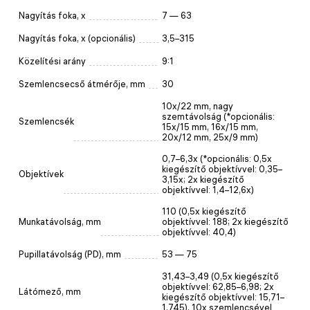
Nagyítás foka, x
7 — 63
Nagyítás foka, x (opcionális)
3,5–315
Közelítési arány
9:1
Szemlencsecső átmérője, mm
30
10x/22 mm, nagy
szemtávolság (*opcionális:
Szemlencsék
15x/15 mm, 16x/15 mm,
20x/12 mm, 25x/9 mm)
0,7–6,3x (*opcionális: 0,5x
kiegészítő objektívvel: 0,35–
Objektívek
3,15x; 2x kiegészítő
objektívvel: 1,4–12,6x)
110 (0,5x kiegészítő
Munkatávolság, mm
objektívvel: 188; 2x kiegészítő
objektívvel: 40,4)
Pupillatávolság (PD), mm
53 — 75
31,43–3,49 (0,5x kiegészítő
objektívvel: 62,85–6,98; 2x
Látómező, mm
kiegészítő objektívvel: 15,71–
1,745), 10x szemlencsével