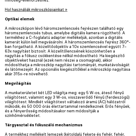
Hol használják mikroszkópjainkat »
Optikai elemek
A mikroszkópon lévő háromszemlencsés fejrészen található egy
háromszemlencsés tubus, amelybe digitális kamera rögzíthető. A
termékhez a C-foglalatú adapter mellékeljük, azonban a digitális
kamerát külön kell megvásárolni. A háromszemlencsés fejrész 360°-
ban forgatható. A közelítőobjektív a 10x szemlencsével együtt 7–
63x nagyítást biztosít. A közelítőlencsének köszönhetően a
nagyítás a fókusz csökkentése nélkül módosítható. Ha kiegészítő
objektíveket használ (ezek nem részei a csomagnak), akkor
módosíthatja a mikroszkóp nagyítási tartományát, munkatávolságát
és látómezejét. Az opcionális kiegészítőkkel a mikroszkóp nagyítása
akár 315x-re növelhető.
Megvilágítás
A munkaterületet két LED világítja meg: egy 5 W-os, áteső fényű
világítótest, valamint egy 3 W-os, visszaverődő fényű (ferdeszögű)
világítótest. Mindkét világítótest váltakozó áramú (AC) hálózatról
működik, és 50 000 órás élettartammal rendelkeznek. Erős fényűek,
és a fényerősség módosításakor nem módosítják a
színhőmérsékletet.
Tárgyasztal és fókuszáló mechanizmus
A termékhez mellékelt lemezek (kétoldalú fekete és fehér, fehér,