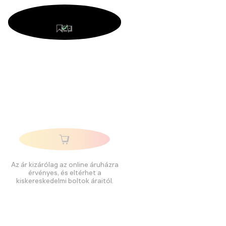
Az ár kizárólag az online áruházra
érvényes, és eltérhet a
kiskereskedelmi boltok áraitól.