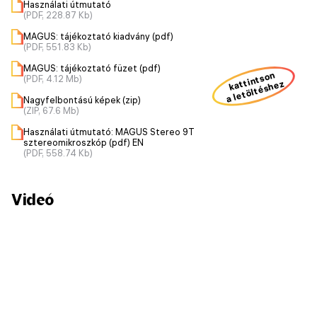
Használati útmutató
(PDF, 228.87 Kb)
MAGUS: tájékoztató kiadvány (pdf)
(PDF, 551.83 Kb)
MAGUS: tájékoztató füzet (pdf)
kattintson
(PDF, 4.12 Mb)
a letöltéshez
Nagyfelbontású képek (zip)
(ZIP, 67.6 Mb)
Használati útmutató: MAGUS Stereo 9T
sztereomikroszkóp (pdf) EN
(PDF, 558.74 Kb)
Videó