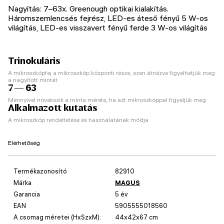
Nagyítás: 7–63x. Greenough optikai kialakítás.
Háromszemlencsés fejrész, LED-es áteső fényű 5 W-os
világítás, LED-es visszavert fényű ferde 3 W-os világítás
Trinokuláris
A mikroszkópfej a mikroszkóp központi része, ezen átnézve figyelhetjük meg
a nagyított mintát
7 — 63
Mennyivel növekszik a minta mérete, ha azt mikroszkóppal figyeljük meg
Alkalmazott kutatás
A mikroszkóp rendeltetése és használatának módja
Elérhetőség
Termékazonosító
82910
Márka
MAGUS
Garancia
5 év
EAN
5905555018560
A csomag méretei (HxSzxM):
44x42x67 cm