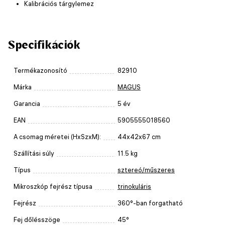
Kalibrációs tárgylemez
Specifikációk
Termékazonosító
82910
Márka
MAGUS
Garancia
5 év
EAN
5905555018560
A csomag méretei (HxSzxM):
44x42x67 cm
Szállítási súly
11.5 kg
Típus
sztereó/műszeres
Mikroszkóp fejrész típusa
trinokuláris
Fejrész
360°-ban forgatható
Fej dőlésszöge
45°