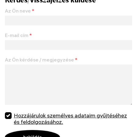
Az Ön neve
*
E-mail cím
*
Az Ön kérdése / megjegyzése
*
Hozzájárulok személyes adataim gyűjtéséhez
és feldolgozásához.