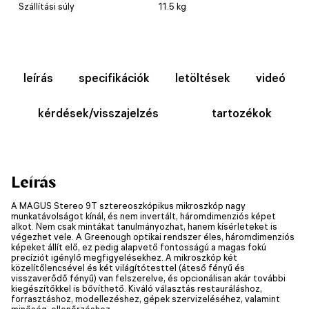
Szállítási súly
11.5 kg
leírás
specifikációk
letöltések
videó
kérdések/visszajelzés
tartozékok
Leírás
A MAGUS Stereo 9T sztereoszkópikus mikroszkóp nagy
munkatávolságot kínál, és nem invertált, háromdimenziós képet
alkot. Nem csak mintákat tanulmányozhat, hanem kísérleteket is
végezhet vele. A Greenough optikai rendszer éles, háromdimenziós
képeket állít elő, ez pedig alapvető fontosságú a magas fokú
precíziót igénylő megfigyelésekhez. A mikroszkóp két
közelítőlencsével és két világítótesttel (áteső fényű és
visszaverődő fényű) van felszerelve, és opcionálisan akár további
kiegészítőkkel is bővíthető. Kiváló választás restauráláshoz,
forrasztáshoz, modellezéshez, gépek szervizeléséhez, valamint
minőség-ellenőrzéshez.