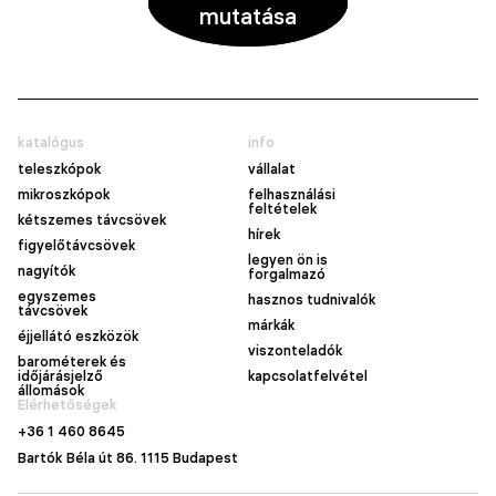
mutatása
katalógus
info
teleszkópok
vállalat
mikroszkópok
felhasználási
feltételek
kétszemes távcsövek
hírek
figyelőtávcsövek
legyen ön is
nagyítók
forgalmazó
egyszemes
hasznos tudnivalók
távcsövek
márkák
éjjellátó eszközök
viszonteladók
barométerek és
időjárásjelző
kapcsolatfelvétel
állomások
Elérhetőségek
+36 1 460 8645
Bartók Béla út 86. 1115 Budapest