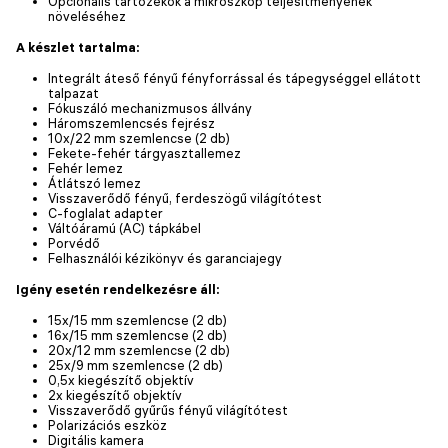
Opcionális tartozékok a mikroszkóp teljesítményének
növeléséhez
A készlet tartalma:
Integrált áteső fényű fényforrással és tápegységgel ellátott
talpazat
Fókuszáló mechanizmusos állvány
Háromszemlencsés fejrész
10x/22 mm szemlencse (2 db)
Fekete-fehér tárgyasztallemez
Fehér lemez
Átlátszó lemez
Visszaverődő fényű, ferdeszögű világítótest
C-foglalat adapter
Váltóáramú (AC) tápkábel
Porvédő
Felhasználói kézikönyv és garanciajegy
Igény esetén rendelkezésre áll:
15x/15 mm szemlencse (2 db)
16x/15 mm szemlencse (2 db)
20x/12 mm szemlencse (2 db)
25x/9 mm szemlencse (2 db)
0,5x kiegészítő objektív
2x kiegészítő objektív
Visszaverődő gyűrűs fényű világítótest
Polarizációs eszköz
Digitális kamera