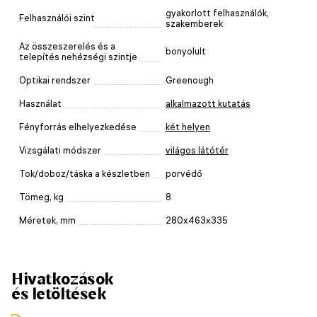
gyakorlott felhasználók,
Felhasználói szint
szakemberek
Az összeszerelés és a
bonyolult
telepítés nehézségi szintje
Optikai rendszer
Greenough
Használat
alkalmazott kutatás
Fényforrás elhelyezkedése
két helyen
Vizsgálati módszer
világos látótér
Tok/doboz/táska a készletben
porvédő
Tömeg, kg
8
Méretek, mm
280x463x335
Hivatkozások
és letöltések