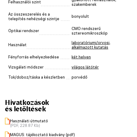
Felhasználói szint
szakemberek
Az összeszerelés és a
bonyolult
telepítés nehézségi szintje
CMO rendszerű
Optikai rendszer
sztereomikroszkóp
laboratóriumi/orvosi
,
Használat
alkalmazott kutatás
Fényforrás elhelyezkedése
két helyen
Vizsgálati módszer
világos látótér
Tok/doboz/táska a készletben
porvédő
Hivatkozások
és letöltések
Használati útmutató
(PDF, 228.87 Kb)
MAGUS: tájékoztató kiadvány (pdf)