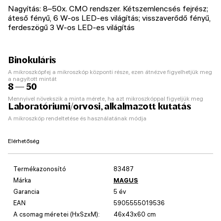
Nagyítás: 8–50x. CMO rendszer. Kétszemlencsés fejrész;
áteső fényű, 6 W-os LED-es világítás; visszaverődő fényű,
ferdeszögű 3 W-os LED-es világítás
Binokuláris
A mikroszkópfej a mikroszkóp központi része, ezen átnézve figyelhetjük meg
a nagyított mintát
8 — 50
Mennyivel növekszik a minta mérete, ha azt mikroszkóppal figyeljük meg
Laboratóriumi/orvosi, alkalmazott kutatás
A mikroszkóp rendeltetése és használatának módja
Elérhetőség
Termékazonosító
83487
Márka
MAGUS
Garancia
5 év
EAN
5905555019536
A csomag méretei (HxSzxM):
46x43x60 cm