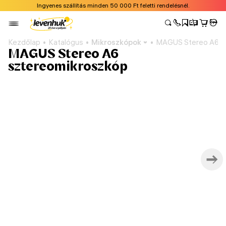
Ingyenes szállítás minden 50 000 Ft feletti rendelésnél.
Kezdőlap
Katalógus
Mikroszkópok
MAGUS Stereo A6 s
MAGUS Stereo A6
sztereomikroszkóp