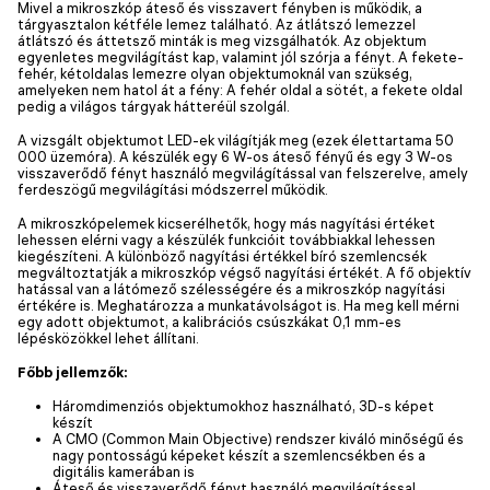
Mivel a mikroszkóp áteső és visszavert fényben is működik, a
tárgyasztalon kétféle lemez található. Az átlátszó lemezzel
átlátszó és áttetsző minták is meg vizsgálhatók. Az objektum
egyenletes megvilágítást kap, valamint jól szórja a fényt. A fekete-
fehér, kétoldalas lemezre olyan objektumoknál van szükség,
amelyeken nem hatol át a fény: A fehér oldal a sötét, a fekete oldal
pedig a világos tárgyak hátteréül szolgál.
A vizsgált objektumot LED-ek világítják meg (ezek élettartama 50
000 üzemóra). A készülék egy 6 W-os áteső fényű és egy 3 W-os
visszaverődő fényt használó megvilágítással van felszerelve, amely
ferdeszögű megvilágítási módszerrel működik.
A mikroszkópelemek kicserélhetők, hogy más nagyítási értéket
lehessen elérni vagy a készülék funkcióit továbbiakkal lehessen
kiegészíteni. A különböző nagyítási értékkel bíró szemlencsék
megváltoztatják a mikroszkóp végső nagyítási értékét. A fő objektív
hatással van a látómező szélességére és a mikroszkóp nagyítási
értékére is. Meghatározza a munkatávolságot is. Ha meg kell mérni
egy adott objektumot, a kalibrációs csúszkákat 0,1 mm-es
lépésközökkel lehet állítani.
Főbb jellemzők:
Háromdimenziós objektumokhoz használható, 3D-s képet
készít
A CMO (Common Main Objective) rendszer kiváló minőségű és
nagy pontosságú képeket készít a szemlencsékben és a
digitális kamerában is
Áteső és visszaverődő fényt használó megvilágítással