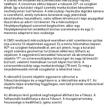
A Stereo A6 modellen kétszemlencsés mikroszkóp-fejrész
található. A vízszintes síkhoz képest a tubusok 20°-os szögben
állnak. Így a kutatást végző személy munka közben kényelmes
testhelyzetet tud felvenni. A mikroszkóp-fejrészbe digitális kamera
is szerelhető, amely nyilvános kutatások vagy jelentések
készítéséhez használható, valós időben létrehozott képi anyagokkal
illusztrálva az adott történetet. Ha a mikroszkópot
fényképezőgéppel szeretné kiegészíteni, akkor egy
fényképkimenettel rendelkező köztes szerelvényre és egy C-
menetes adapterre lesz szüksége.
A CMO rendszerű mikroszkópok esetében a két szemlencse optikai
útja a közös fő objektívben egyesül. Ez a minta felszínéhez képest
90°-os szögben helyezkedik el, ami azt jelenti, hogy a kutatást
végző számára geometriai torzítások nélkül lesz látható az
objektum. A nagyméretű lencsékkel felszerelt sík akromatikus
objektív 11°-os sztereoszkópikus látószöget és nagy látómezőt
biztosít, valamint minimálisan torzult képet hoz létre. A
sztereomikroszkóp nagy munkatávolságú (78 mm). Ez még a
terjedelmesebb minták vizsgálatát is lehetővé teszi.
A ráközelítő (zoom) objektív egyszerre változtat a
fókusztávolságon és a nagyításon is, a ráközelítési arány 6:1. Az
objektív képe eredetileg függőleges; nem kell prizmák rendszerével
megfordítani.
Az állványon lévő gombok segítségével állítható be a fókusz. A
felhasználó beállíthatja a durva fókuszt. A mozgástartomány
feszessége is beállítható, igény szerint.