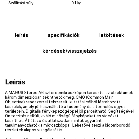
Szállítási súly
9.1 kg
leírás
specifikációk
letöltések
kérdések/visszajelzés
Leírás
A MAGUS Stereo A6 sztereomikroszkópon keresztül az objektumok
három dimenzióban tekinthetők meg. CMO (Common Main
Objective) rendszerrel felszerelt, kutatási célból létrehozott
készülék, amely jól használható a tudomány és a termelés egyes
területein. Digitális fényképezőgéppel jól párosítható. Segítségével
Ön torzítás nélküli, kiváló minőségű fényképeket és videókat
készíthet. Átlátszó és átlátszatlan minták egyaránt
tanulmányozhatók a mikroszkóppal. Lehetővé teszi a kidomborodó
részletek alapos vizsgálatát is.