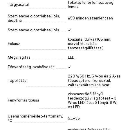
fekete/fehér lemez, üveg
Tárgyasztal
lemez
Szemlencse dioptriabeállítás,
±5D minden szemlencsén
dioptria
Szemlencse dioptriabeállítás
✓
koaxiális, durva (105 mm,
Fókusz
durvafókuszálási
feszességállítással)
Megvilágítás
LED
Fényerősség-szabályozás
✓
220 V/50 Hz, 5 V-os és 2 A-es
Tápellátás
tápadapteren keresztül,
váltakozóáramú hálózat
visszaverődő fényű:
ferdeszögű világítótest – 3
Fényforrás típusa
W-os LED; áteső fényű: 6 W-
os LED
Üzemi hőmérséklet-tartomány,
5...+35
°C
gyakorlott felhasználók,