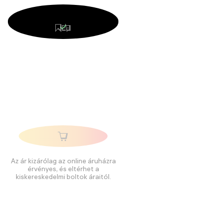
Az ár kizárólag az online áruházra
érvényes, és eltérhet a
kiskereskedelmi boltok áraitól.