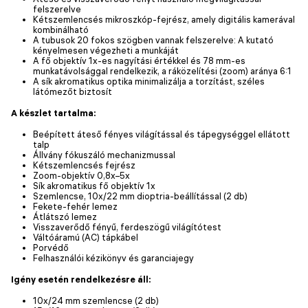
felszerelve
Kétszemlencsés mikroszkóp-fejrész, amely digitális kamerával
kombinálható
A tubusok 20 fokos szögben vannak felszerelve: A kutató
kényelmesen végezheti a munkáját
A fő objektív 1x-es nagyítási értékkel és 78 mm-es
munkatávolsággal rendelkezik, a ráközelítési (zoom) aránya 6:1
A sík akromatikus optika minimalizálja a torzítást, széles
látómezőt biztosít
A készlet tartalma:
Beépített áteső fényes világítással és tápegységgel ellátott
talp
Állvány fókuszáló mechanizmussal
Kétszemlencsés fejrész
Zoom-objektív 0,8х–5х
Sík akromatikus fő objektív 1x
Szemlencse, 10x/22 mm dioptria-beállítással (2 db)
Fekete-fehér lemez
Átlátszó lemez
Visszaverődő fényű, ferdeszögű világítótest
Váltóáramú (AC) tápkábel
Porvédő
Felhasználói kézikönyv és garanciajegy
Igény esetén rendelkezésre áll:
10x/24 mm szemlencse (2 db)