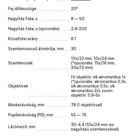
Fej dőlésszöge
20°
Nagyítás foka, x
8 — 50
Nagyítás foka, x (opcionális)
2,4–200
Közelítési arány
6:1
Szemlencsecső átmérője, mm
30
10x/22 mm, 10x/24 mm
Szemlencsék
(*opcionális: 15x/16 mm,
20х/12 mm)
fő objektív: sík akromatikus 1x
(*opcionális: akromatikus 0,3x,
Objektívek
sík akromatikus 0,5x, sík
akromatikus 2x); zoom-
objektív: 0,8–5х
Munkatávolság, mm
78 (1 objektívvel)
Pupillatávolság (PD), mm
55 — 75
30–4,4 (10x/24 mm-es
Látómező, mm
nagyítású szemlencsével)