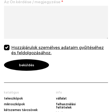
Az Ön kérdése / megjegyzése
*
Hozzájárulok személyes adataim gyűjtéséhez
és feldolgozásához.
katalógus
info
teleszkópok
vállalat
mikroszkópok
felhasználási
feltételek
kétszemes távcsövek