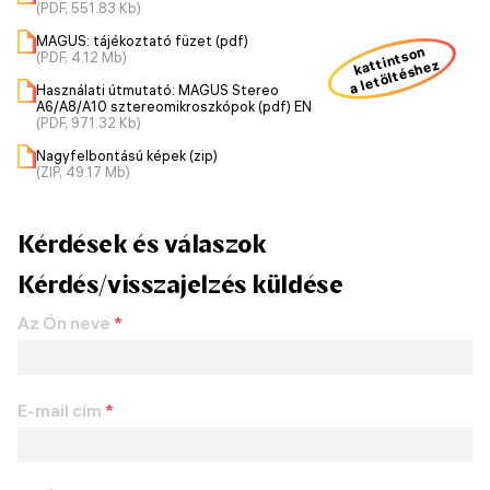
(PDF, 551.83 Kb)
MAGUS: tájékoztató füzet (pdf)
kattintson
(PDF, 4.12 Mb)
a letöltéshez
Használati útmutató: MAGUS Stereo
A6/A8/A10 sztereomikroszkópok (pdf) EN
(PDF, 971.32 Kb)
Nagyfelbontású képek (zip)
(ZIP, 49.17 Mb)
Kérdések és válaszok
Kérdés/visszajelzés küldése
Az Ön neve
*
E-mail cím
*