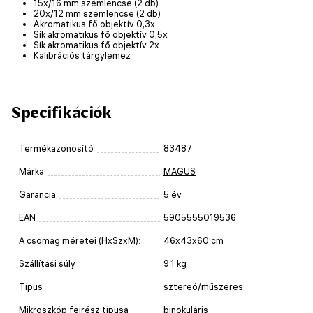
15x/16 mm szemlencse (2 db)
20x/12 mm szemlencse (2 db)
Akromatikus fő objektív 0,3x
Sík akromatikus fő objektív 0,5x
Sík akromatikus fő objektív 2x
Kalibrációs tárgylemez
Specifikációk
Termékazonosító
83487
Márka
MAGUS
Garancia
5 év
EAN
5905555019536
A csomag méretei (HxSzxM):
46x43x60 cm
Szállítási súly
9.1 kg
Típus
sztereó/műszeres
Mikroszkóp fejrész típusa
binokuláris