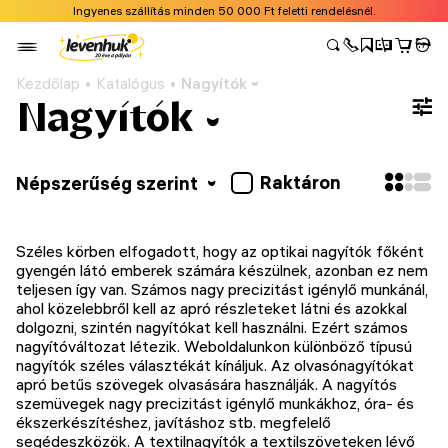
Ingyenes szállítás minden 50 000 Ft feletti rendelésnél.
Kezdőlap
Katalógus
Nagyítók
Nagyítók
Raktáron
Népszerűség szerint
Széles körben elfogadott, hogy az optikai nagyítók főként
gyengén látó emberek számára készülnek, azonban ez nem
teljesen így van. Számos nagy precizitást igénylő munkánál,
ahol közelebbről kell az apró részleteket látni és azokkal
dolgozni, szintén nagyítókat kell használni. Ezért számos
nagyítóváltozat létezik. Weboldalunkon különböző típusú
nagyítók széles választékát kínáljuk. Az olvasónagyítókat
apró betűs szövegek olvasására használják. A nagyítós
szemüvegek nagy precizitást igénylő munkákhoz, óra- és
ékszerkészítéshez, javításhoz stb. megfelelő
segédeszközök. A textilnagyítók a textilszöveteken lévő