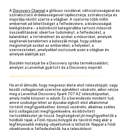
A
Discovery Channel
a glóbusz csodáival, változatosságával és
szórakoztató érdekességeivel tájékoztatja, szórakoztatja és
inspirálja nézőit szerte a világban. A csatorna több millió
embernek ad lehetőséget a felfedezésre, a kíváncsiságuk
kielégítésére – a különböző kategóriákba tartozó műsorok
összeállításával, ideértve tudományt, a felfedezést, a
kalandokat, a történelmet és azokat a műsorokat, amelyek
segítenek betekinteni a kulisszák mögé, hogy jobban
megismerjük azokat az embereket, a helyeket, a
szervezeteket, amelyekkel osztozunk ezen a világban és
amelyek alakítják azt.
Büszkén mutatjuk be a Discovery optika termékcsaládot,
amelyet a Levenhuk gyártott és a Discovery inspirált.
Ha arról álmodik, hogy megveszi élete első teleszkópját, vagy
kezdő csillagásznak szeretne ajándékot vásárolni, akkor nézze
meg a Levenhuk Discovery Spark 707 AZ teleszkópunkat,
amely mellé könyvet is adunk. Ez a berendezés mindent tud,
amire szüksége lehet az éjszakai égbolt első alkalommal
történő megfigyeléséhez: könnyű vezérelni, alkalmas széles
körű csillagászati megfigyelésekre, és kibővített
tartozékkészlet jár hozzá. Segítségével jól megfigyelhetők a
holdbéli tájak, a Föld-típusú bolygók és távolról még akár a
legfényesebb mélyég-objektumok is láthatók. Nappal a földi
objektumok is felfedezhetők, ha a teleszkópot