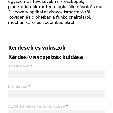
egyszemes távcsövek, mikroszkópok,
planetáriumok, meteorológiai állomások és más
Discovery optikai eszközök ismertetőiről.
Röviden és dióhéjban a funkcionalitásról,
mechanikáról és specifikációkról
Kérdések és válaszok
Kérdés/visszajelzés küldése
Az Ön neve
*
E-mail cím
*
Az Ön kérdése / megjegyzése
*