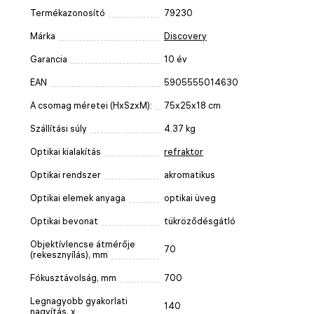
Termékazonosító
79230
Márka
Discovery
Garancia
10 év
EAN
5905555014630
A csomag méretei (HxSzxM):
75x25x18 cm
Szállítási súly
4.37 kg
Optikai kialakítás
refraktor
Optikai rendszer
akromatikus
Optikai elemek anyaga
optikai üveg
Optikai bevonat
tükröződésgátló
Objektívlencse átmérője
70
(rekesznyílás), mm
Fókusztávolság, mm
700
Legnagyobb gyakorlati
140
nagyítás, x