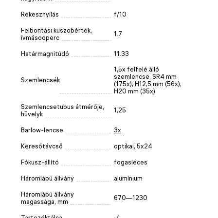
Rekesznyílás
f/10
Felbontási küszöbérték,
1.7
ívmásodperc
Határmagnitúdó
11.33
1,5х felfelé álló
szemlencse, SR4 mm
Szemlencsék
(175x), H12,5 mm (56x),
H20 mm (35x)
Szemlencsetubus átmérője,
1,25
hüvelyk
Barlow-lencse
3x
Keresőtávcső
optikai, 5x24
Fókusz-állító
fogasléces
Háromlábú állvány
alumínium
Háromlábú állvány
670—1230
magassága, mm
Tartozéktálca
✓