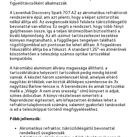
figyelőtávcsőként alkalmazzák.
A Levenhuk Discovery Spark 707 AZ az akromatikus refraktorok
rendszerére épül, ami azt jelenti, hogy a képet színtorzítás
nélkül állítja elő. Az üveglencsék külső felülete tükröződésgátló
bevonattal van ellátva: Ez segíti a rendszert, hogy több fényt
gyűjthessen össze, így a teljes látómezőben biztosítható a
kiváló képminőség. Az alt-azimut tartószerkezet kezelése
könnyen megtanulható, a függőleges tengelyen található
rögzítőgombbal azt pontosan be lehet állítani. A fogasléces
fókuszállító állítja be a fókuszt. A standard 1,25"-es átmérőnek
köszönhetően a teleszkóp számos optikai tartozékkal
kompatibilis.
A háromlábú alumínium állvány magassága állítható, a
tartozéktálcára helyezett tartozékok pedig mindig kéznél
vannak. A készlet három szemlencsét kínál, amelyek eltérő
nagyítási értékűek; van köztük állóképes szemlencse és 3x
nagyítású Barlow-lencse is. A berendezés és annak tartozékai
mellé a „Világűr. A nem üres üresség.” című könyvet is adjuk,
színes dobozban. A könyv részletesen ismerteti a
Naprendszer égitesteit, ami kifejezetten érdekes lehet a
refraktortulajdonosok számára, valamint gyakorlati tanácsokat
is ad a teleszkóppal történő megfigyelésekhez.
Főbb jellemzők:
Akromatikus refraktor, tükröződésgátló bevonattal
rendelkező üveglencsék