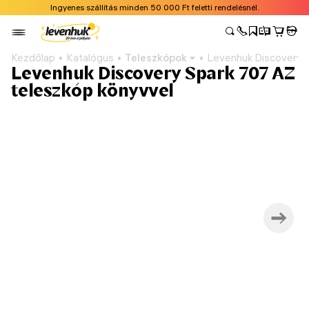
Ingyenes szállítás minden 50 000 Ft feletti rendelésnél.
Kezdőlap
Katalógus
Teleszkópok
Levenhuk Discovery S
Levenhuk Discovery Spark 707 AZ
teleszkóp könyvvel