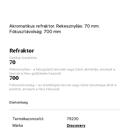
Akromatikus refraktor. Rekesznyílás: 70 mm.
Fókusztávolság: 700 mm
Refraktor
Optikai kialakítás
70
Rekesznyílás – a fénygyűjtő lencsék vagy tükör átmérője, amelyet a
távcső a fény gyűjtésére használ
700
Fókusztávolság – az elsődleges lencse vagy tükör távolsága attól a
ponttól, amelyre a fény fókuszál
Elérhetőség
Termékazonosító
79230
Márka
Discovery