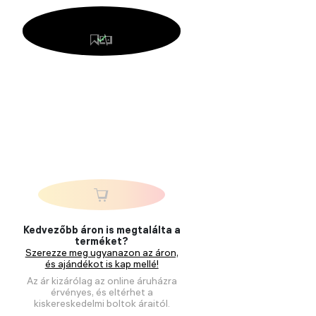
Kedvezőbb áron is megtalálta a
terméket?
Szerezze meg ugyanazon az áron,
és ajándékot is kap mellé!
Az ár kizárólag az online áruházra
érvényes, és eltérhet a
kiskereskedelmi boltok áraitól.