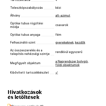
Teleszkópszabályozás
kézi
Állvány
alt-azimut
Optikai tubus rögzítési
csavarok
módja
Optikai tubus anyaga
fém
Felhasználói szint
gyerekeknek
,
kezdők
Az összeszerelés és a
rendkívül egyszerű
telepítés nehézségi szintje
a Naprendszer bolygói
,
Megfigyelt objektum
földi objektumok
Kibővített tartozékkészlet
✓
Hivatkozások
és letöltések