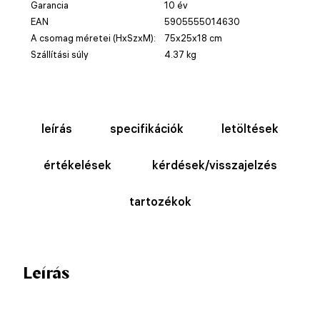
Garancia
10 év
EAN
5905555014630
A csomag méretei (HxSzxM):
75x25x18 cm
Szállítási súly
4.37 kg
leírás
specifikációk
letöltések
értékelések
kérdések/visszajelzés
tartozékok
Leírás