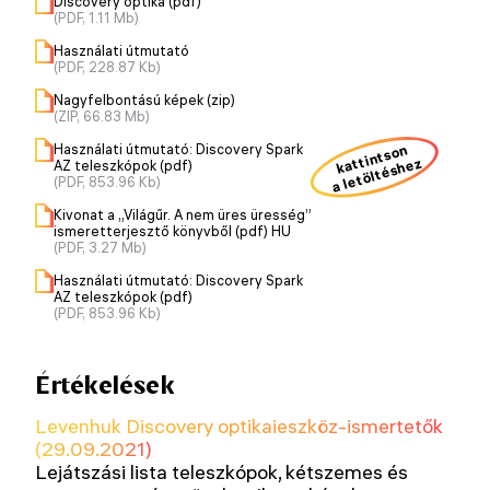
Discovery optika (pdf)
(PDF, 1.11 Mb)
Használati útmutató
(PDF, 228.87 Kb)
Nagyfelbontású képek (zip)
(ZIP, 66.83 Mb)
kattintson
Használati útmutató: Discovery Spark
a letöltéshez
AZ teleszkópok (pdf)
(PDF, 853.96 Kb)
Kivonat a „Világűr. A nem üres üresség”
ismeretterjesztő könyvből (pdf) HU
(PDF, 3.27 Mb)
Használati útmutató: Discovery Spark
AZ teleszkópok (pdf)
(PDF, 853.96 Kb)
Értékelések
Levenhuk Discovery optikaieszköz-ismertetők
(29.09.2021)
Lejátszási lista teleszkópok, kétszemes és