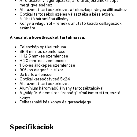
A földközeli világűr éjszakai, a földi objektumok nappali
megfigyeléséhez
Alt-azimut tartószerkezet a teleszkóp irányba állításához
Optikai tartozékok széles választéka a készletben,
állítható háromlábú állvány
Könyv a világűrről – remek útmutató kezdő csillagászok
számára
A készlet a következőket tartalmazza:
Teleszkóp optikai tubusa
SR 4 mm-es szemlencse
H 12,5 mm-es szemlencse
H 20 mm-es szemlencse
1,5x-es állóképes szemlencse
90°-os diagonális tükör
3x Barlow-lencse
Optikai keresőtávcső 5x24
Alt-azimut tartószerkezet
Alumínium háromlábú állvány tartozéktálcával
A „Világűr. A nem üres üresség” című ismeretterjesztő
könyv
Felhasználói kézikönyv és garanciajegy
Specifikációk