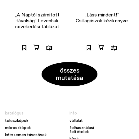
„A Naptól számított
„Láss mindent!”
távolság” Levenhuk
Csillagászok kézikönyve
növekedési táblázat
összes
mutatása
katalógus
info
teleszkópok
vállalat
mikroszkópok
felhasználási
feltételek
kétszemes távcsövek
hírek