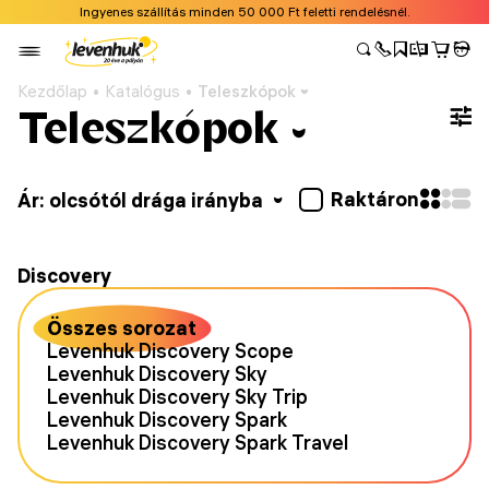
Ingyenes szállítás minden 50 000 Ft feletti rendelésnél.
Kezdőlap
Katalógus
Teleszkópok
Teleszkópok
Raktáron
Ár: olcsótól drága irányba
Discovery
Összes sorozat
Levenhuk Discovery Scope
Levenhuk Discovery Sky
Levenhuk Discovery Sky Trip
Levenhuk Discovery Spark
Levenhuk Discovery Spark Travel