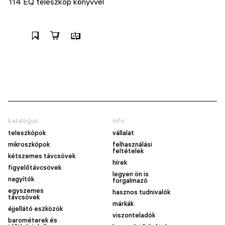
114 EQ teleszkóp könyvvel
katalógus
info
teleszkópok
vállalat
mikroszkópok
felhasználási
feltételek
kétszemes távcsövek
hírek
figyelőtávcsövek
legyen ön is
nagyítók
forgalmazó
egyszemes
hasznos tudnivalók
távcsövek
márkák
éjjellátó eszközök
viszonteladók
barométerek és