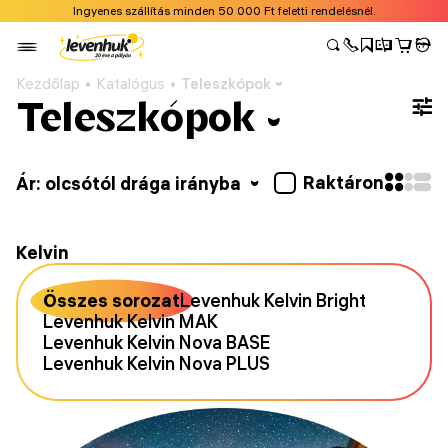
Ingyenes szállítás minden 50 000 Ft feletti rendelésnél.
Kezdőlap
Katalógus
Teleszkópok
Teleszkópok
Raktáron
Ár: olcsótól drága irányba
Kelvin
Összes sorozat
Levenhuk Kelvin Bright
Levenhuk Kelvin MAK
Levenhuk Kelvin Nova BASE
Levenhuk Kelvin Nova PLUS