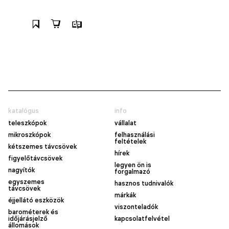
katalógus
info
teleszkópok
vállalat
mikroszkópok
felhasználási
feltételek
kétszemes távcsövek
hírek
figyelőtávcsövek
legyen ön is
nagyítók
forgalmazó
egyszemes
hasznos tudnivalók
távcsövek
márkák
éjjellátó eszközök
viszonteladók
barométerek és
időjárásjelző
kapcsolatfelvétel
állomások