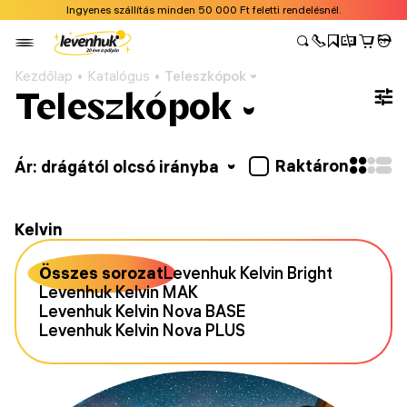
Ingyenes szállítás minden 50 000 Ft feletti rendelésnél.
Kezdőlap
Katalógus
Teleszkópok
Teleszkópok
Raktáron
Ár: drágától olcsó irányba
Kelvin
Összes sorozat
Levenhuk Kelvin Bright
Levenhuk Kelvin MAK
Levenhuk Kelvin Nova BASE
Levenhuk Kelvin Nova PLUS