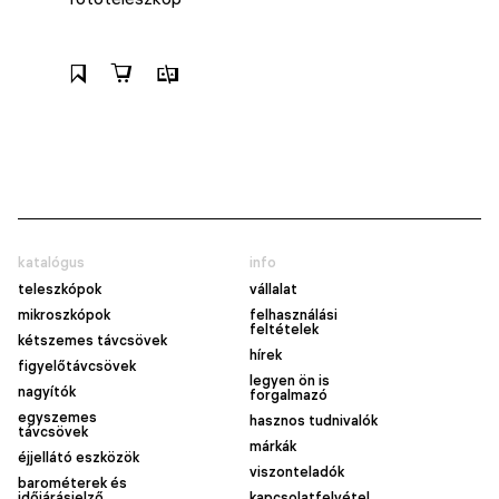
katalógus
info
teleszkópok
vállalat
mikroszkópok
felhasználási
feltételek
kétszemes távcsövek
hírek
figyelőtávcsövek
legyen ön is
nagyítók
forgalmazó
egyszemes
hasznos tudnivalók
távcsövek
márkák
éjjellátó eszközök
viszonteladók
barométerek és
időjárásjelző
kapcsolatfelvétel