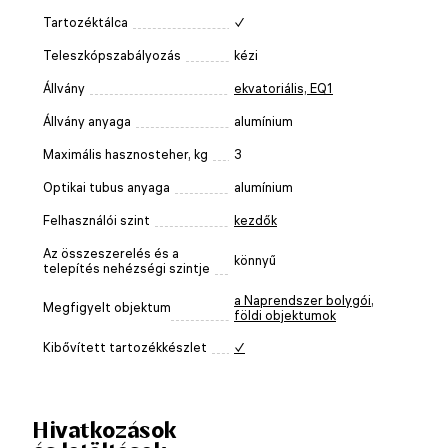
Tartozéktálca
✓
Teleszkópszabályozás
kézi
Állvány
ekvatoriális, EQ1
Állvány anyaga
alumínium
Maximális hasznosteher, kg
3
Optikai tubus anyaga
alumínium
Felhasználói szint
kezdők
Az összeszerelés és a
könnyű
telepítés nehézségi szintje
a Naprendszer bolygói
,
Megfigyelt objektum
földi objektumok
Kibővített tartozékkészlet
✓
Hivatkozások