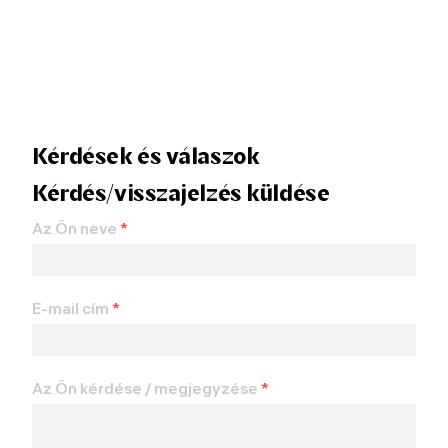
Kérdések és válaszok
Kérdés/visszajelzés küldése
Az Ön neve
*
E-mail cím
*
Az Ön kérdése / megjegyzése
*