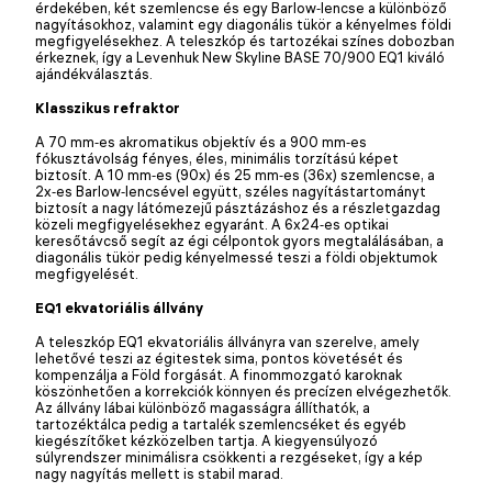
érdekében, két szemlencse és egy Barlow‑lencse a különböző
nagyításokhoz, valamint egy diagonális tükör a kényelmes földi
megfigyelésekhez. A teleszkóp és tartozékai színes dobozban
érkeznek, így a Levenhuk New Skyline BASE 70/900 EQ1 kiváló
ajándékválasztás.
Klasszikus refraktor
A 70 mm‑es akromatikus objektív és a 900 mm‑es
fókusztávolság fényes, éles, minimális torzítású képet
biztosít. A 10 mm‑es (90x) és 25 mm‑es (36x) szemlencse, a
2x‑es Barlow‑lencsével együtt, széles nagyítástartományt
biztosít a nagy látómezejű pásztázáshoz és a részletgazdag
közeli megfigyelésekhez egyaránt. A 6x24‑es optikai
keresőtávcső segít az égi célpontok gyors megtalálásában, a
diagonális tükör pedig kényelmessé teszi a földi objektumok
megfigyelését.
EQ1 ekvatoriális állvány
A teleszkóp EQ1 ekvatoriális állványra van szerelve, amely
lehetővé teszi az égitestek sima, pontos követését és
kompenzálja a Föld forgását. A finommozgató karoknak
köszönhetően a korrekciók könnyen és precízen elvégezhetők.
Az állvány lábai különböző magasságra állíthatók, a
tartozéktálca pedig a tartalék szemlencséket és egyéb
kiegészítőket kézközelben tartja. A kiegyensúlyozó
súlyrendszer minimálisra csökkenti a rezgéseket, így a kép
nagy nagyítás mellett is stabil marad.