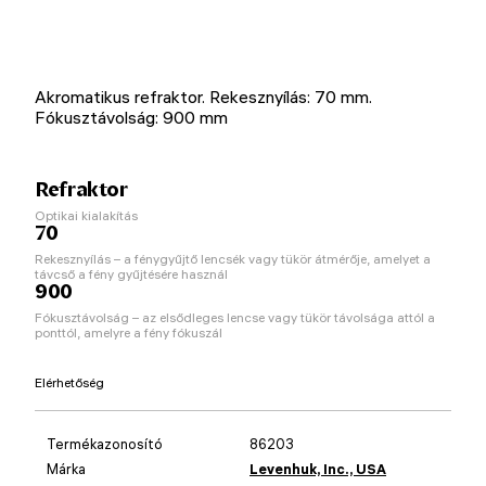
Akromatikus refraktor. Rekesznyílás: 70 mm.
Fókusztávolság: 900 mm
Refraktor
Optikai kialakítás
70
Rekesznyílás – a fénygyűjtő lencsék vagy tükör átmérője, amelyet a
távcső a fény gyűjtésére használ
900
Fókusztávolság – az elsődleges lencse vagy tükör távolsága attól a
ponttól, amelyre a fény fókuszál
Elérhetőség
Termékazonosító
86203
Márka
Levenhuk, Inc., USA