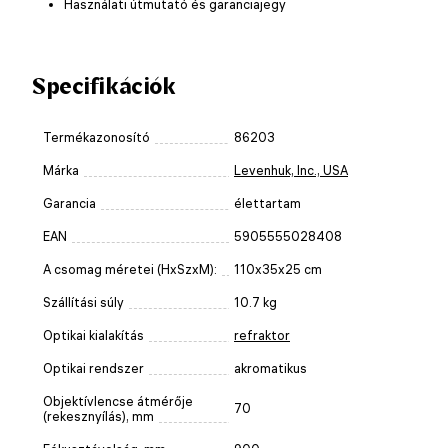
Használati útmutató és garanciajegy
Specifikációk
Termékazonosító
86203
Márka
Levenhuk, Inc., USA
Garancia
élettartam
EAN
5905555028408
A csomag méretei (HxSzxM):
110x35x25 cm
Szállítási súly
10.7 kg
Optikai kialakítás
refraktor
Optikai rendszer
akromatikus
Objektívlencse átmérője
70
(rekesznyílás), mm