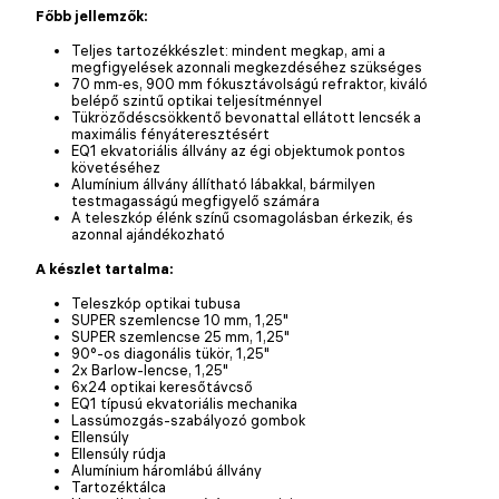
Főbb jellemzők:
Teljes tartozékkészlet: mindent megkap, ami a
megfigyelések azonnali megkezdéséhez szükséges
70 mm‑es, 900 mm fókusztávolságú refraktor, kiváló
belépő szintű optikai teljesítménnyel
Tükröződéscsökkentő bevonattal ellátott lencsék a
maximális fényáteresztésért
EQ1 ekvatoriális állvány az égi objektumok pontos
követéséhez
Alumínium állvány állítható lábakkal, bármilyen
testmagasságú megfigyelő számára
A teleszkóp élénk színű csomagolásban érkezik, és
azonnal ajándékozható
A készlet tartalma:
Teleszkóp optikai tubusa
SUPER szemlencse 10 mm, 1,25"
SUPER szemlencse 25 mm, 1,25"
90°-os diagonális tükör, 1,25"
2х Barlow-lencse, 1,25"
6x24 optikai keresőtávcső
EQ1 típusú ekvatoriális mechanika
Lassúmozgás-szabályozó gombok
Ellensúly
Ellensúly rúdja
Alumínium háromlábú állvány
Tartozéktálca