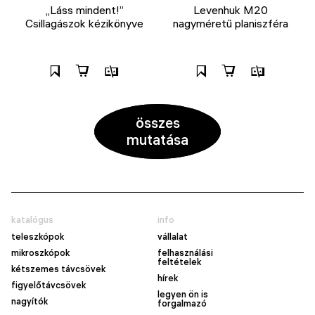
„Láss mindent!”
Levenhuk M20
Csillagászok kézikönyve
nagyméretű planiszféra
összes
mutatása
katalógus
info
teleszkópok
vállalat
mikroszkópok
felhasználási
feltételek
kétszemes távcsövek
hírek
figyelőtávcsövek
legyen ön is
nagyítók
forgalmazó