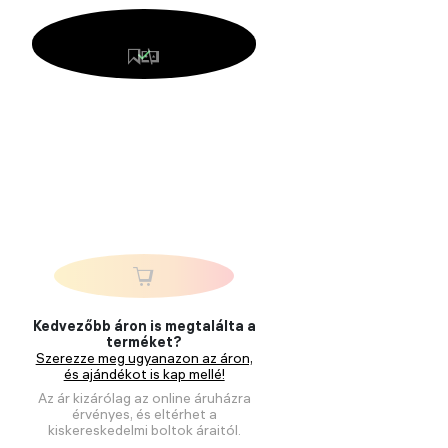
Kedvezőbb áron is megtalálta a
terméket?
Szerezze meg ugyanazon az áron,
és ajándékot is kap mellé!
Az ár kizárólag az online áruházra
érvényes, és eltérhet a
kiskereskedelmi boltok áraitól.