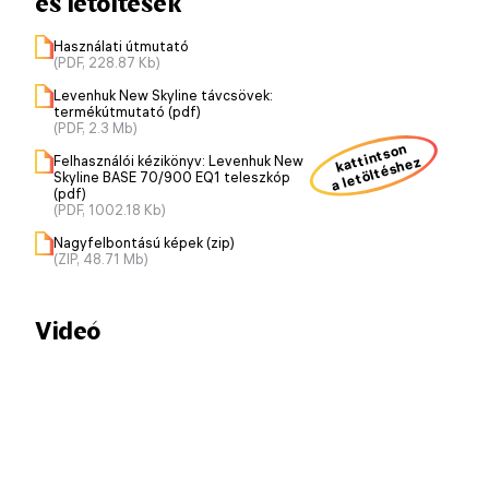
és letöltések
Használati útmutató
(PDF, 228.87 Kb)
Levenhuk New Skyline távcsövek:
termékútmutató (pdf)
(PDF, 2.3 Mb)
kattintson
a letöltéshez
Felhasználói kézikönyv: Levenhuk New
Skyline BASE 70/900 EQ1 teleszkóp
(pdf)
(PDF, 1002.18 Kb)
Nagyfelbontású képek (zip)
(ZIP, 48.71 Mb)
Videó