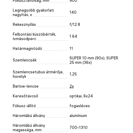
Fókusztávolság, mm
900
Legnagyobb gyakorlati
140
nagyítás, x
Rekesznyílás
f/12.8
Felbontási küszöbérték,
1.64
ívmásodperc
Határmagnitúdó
11
SUPER 10 mm (90x), SUPER
Szemlencsék
25 mm (36x)
Szemlencsetubus átmérője,
1,25
hüvelyk
Barlow-lencse
2x
Keresőtávcső
optikai, 6x24
Fókusz-állító
fogasléces
Háromlábú állvány
alumínium
Háromlábú állvány
700–1310
magassága, mm