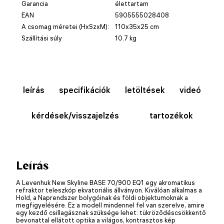
Garancia
élettartam
EAN
5905555028408
A csomag méretei (HxSzxM):
110x35x25 cm
Szállítási súly
10.7 kg
leírás
specifikációk
letöltések
videó
kérdések/visszajelzés
tartozékok
Leírás
A Levenhuk New Skyline BASE 70/900 EQ1 egy akromatikus
refraktor teleszkóp ekvatoriális állványon. Kiválóan alkalmas a
Hold, a Naprendszer bolygóinak és földi objektumoknak a
megfigyelésére. Ez a modell mindennel fel van szerelve, amire
egy kezdő csillagásznak szüksége lehet: tükröződéscsökkentő
bevonattal ellátott optika a világos, kontrasztos kép