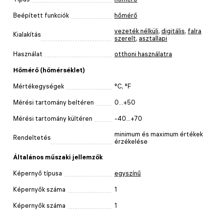
Beépített funkciók
hőmérő
vezeték nélküli
,
digitális
,
falra
Kialakítás
szerelt
,
asztallapi
Használat
otthoni használatra
Hőmérő (hőmérséklet)
Mértékegységek
°C, °F
Mérési tartomány beltéren
0...+50
Mérési tartomány kültéren
-40...+70
minimum és maximum értékek
Rendeltetés
érzékelése
Általános műszaki jellemzők
Képernyő típusa
egyszínű
Képernyők száma
1
Képernyők száma
1