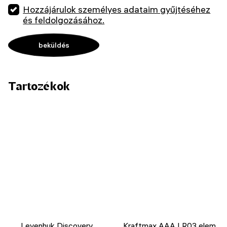
Hozzájárulok személyes adataim gyűjtéséhez
és feldolgozásához.
Tartozékok
Levenhuk Discovery
Kraftmax AAA LR03 elem,