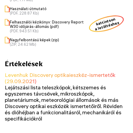
Használati útmutató
(PDF, 228.87 Kb)
kattintson
Felhasználói kézikönyv: Discovery Report
a letöltéshez
W30 időjárás-állomás (pdf)
(PDF, 943.51 Kb)
Nagyfelbontású képek (zip)
(ZIP, 24.62 Mb)
Értékelések
Levenhuk Discovery optikaieszköz-ismertetők
(29.09.2021)
Lejátszási lista teleszkópok, kétszemes és
egyszemes távcsövek, mikroszkópok,
planetáriumok, meteorológiai állomások és más
Discovery optikai eszközök ismertetőiről. Röviden
és dióhéjban a funkcionalitásról, mechanikáról és
specifikációkról