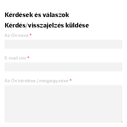
Kérdések és válaszok
Kérdés/visszajelzés küldése
Az Ön neve
*
E-mail cím
*
Az Ön kérdése / megjegyzése
*