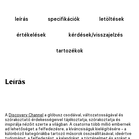
leírás
specifikációk
letöltések
értékelések
kérdések/visszajelzés
tartozékok
Leírás
A
Discovery Channel
a glóbusz csodáival, változatosságával és
szórakoztató érdekességeivel tájékoztatja, szórakoztatja és
inspirálja nézőit szerte a világban. A csatorna több millió embernek
ad lehetőséget a felfedezésre, a kíváncsiságuk kielégítésére – a
különböző kategóriákba tartozó műsorok összeállításával, ideértve
tudományt, a felfedezést, a kalandokat, a történelmet és azokat a