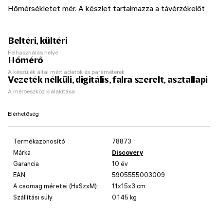
Hőmérsékletet mér. A készlet tartalmazza a távérzékelőt
Beltéri, kültéri
Felhasználás helye
Hőmérő
A készülék által mért adatok és paraméterek
Vezeték nélküli, digitális, falra szerelt, asztallapi
A mérőeszköz kialakítása
Elérhetőség
Termékazonosító
78873
Márka
Discovery
Garancia
10 év
EAN
5905555003009
A csomag méretei (HxSzxM):
11x15x3 cm
Szállítási súly
0.145 kg