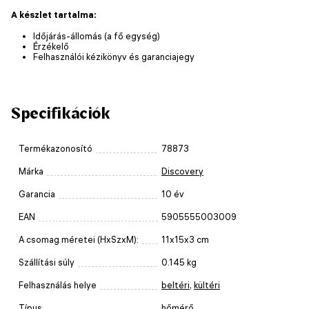
A készlet tartalma:
Időjárás-állomás (a fő egység)
Érzékelő
Felhasználói kézikönyv és garanciajegy
Specifikációk
Termékazonosító
78873
Márka
Discovery
Garancia
10 év
EAN
5905555003009
A csomag méretei (HxSzxM):
11x15x3 cm
Szállítási súly
0.145 kg
Felhasználás helye
beltéri
,
kültéri
Típus
hőmérő