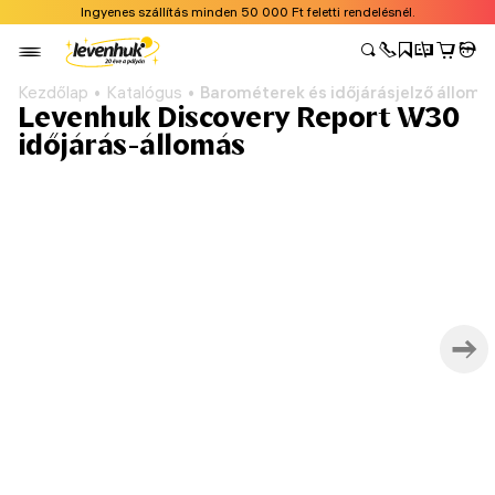
Ingyenes szállítás minden 50 000 Ft feletti rendelésnél.
Kezdőlap
Katalógus
Barométerek és időjárásjelző állomá
Levenhuk Discovery Report W30
időjárás-állomás