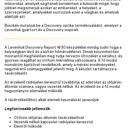
műsorokat, amelyek segítenek betekinteni a kulisszák mögé, hogy
jobban megismerjük azokat az embereket, a helyeket, a
szervezeteket, amelyekkel osztozunk ezen a világban és amelyek
alakítják azt.
Büszkén mutatjuk be a Discovery optika termékcsaládot, amelyet a
Levenhuk gyártott és a Discovery inspirált.
A Levenhuk Discovery Report W30 készülékkel mindig tudni fogja a
helyiségben lévő és a kültéri hőmérsékletet. Ennek köszönhetően
mostantól megfelelően meg tudja tervezni öltözékét a sétához, és
gyorsan reagálhat az otthoni mikroklíma változásaira. A fő modul
monokróm kijelzővel rendelkezik, amely a mérési eredményeket
nagyméretű számjegyekkel jeleníti meg. A készlet tartalmazza a
távérzékelőt.
Az érzékelő rádiójelen keresztül továbbítja az adatokat az időjárás-
állomás számára, vagyis vezeték nélküli. Az érzékelő és a fő modul
hagyományos elemekkel működik.
A távérzékelőkhöz alkáli elemek használatát javasoljuk.
Legfontosabb jellemzők:
Otthoni időjárás-állomás távérzékelővel
Vezeték nélküli kapcsolat rádiójelen keresztül
Elemről működik