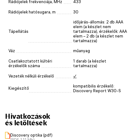
Rádiójelek frekvenciája, MHz
433
Rádiójelek hatósugara, m
30
időjárás-állomás: 2 db AAA
elem (a készlet nem
Tápellátás
tartalmazza), érzékelők: AAA
elem – 2 db (a készlet nem
tartalmazza)
Váz
műanyag
Csatlakoztatott kültéri
1 darab (a készlet
érzékelők száma
tartalmazza)
Vezeték nélküli érzékelő
✓
kompatibilis érzékelő:
Kiegészítő
Discovery Report W30-S
Hivatkozások
és letöltések
Discovery optika (pdf)
(PDF, 1.11 Mb)