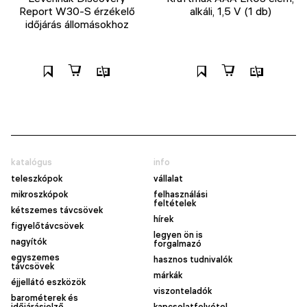
Report W30-S érzékelő
alkáli, 1,5 V (1 db)
időjárás állomásokhoz
katalógus
info
teleszkópok
vállalat
mikroszkópok
felhasználási
feltételek
kétszemes távcsövek
hírek
figyelőtávcsövek
legyen ön is
nagyítók
forgalmazó
egyszemes
hasznos tudnivalók
távcsövek
márkák
éjjellátó eszközök
viszonteladók
barométerek és
időjárásjelző
kapcsolatfelvétel