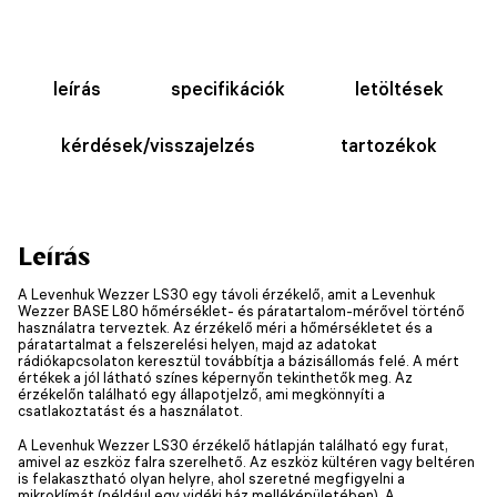
leírás
specifikációk
letöltések
kérdések/visszajelzés
tartozékok
Leírás
A Levenhuk Wezzer LS30 egy távoli érzékelő, amit a Levenhuk
Wezzer BASE L80 hőmérséklet- és páratartalom-mérővel történő
használatra terveztek. Az érzékelő méri a hőmérsékletet és a
páratartalmat a felszerelési helyen, majd az adatokat
rádiókapcsolaton keresztül továbbítja a bázisállomás felé. A mért
értékek a jól látható színes képernyőn tekinthetők meg. Az
érzékelőn található egy állapotjelző, ami megkönnyíti a
csatlakoztatást és a használatot.
A Levenhuk Wezzer LS30 érzékelő hátlapján található egy furat,
amivel az eszköz falra szerelhető. Az eszköz kültéren vagy beltéren
is felakasztható olyan helyre, ahol szeretné megfigyelni a
mikroklímát (például egy vidéki ház melléképületében). A