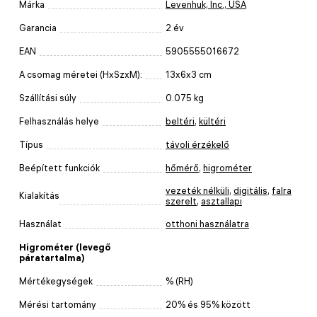
Márka
Levenhuk, Inc., USA
Garancia
2 év
EAN
5905555016672
A csomag méretei (HxSzxM):
13x6x3 cm
Szállítási súly
0.075 kg
Felhasználás helye
beltéri
,
kültéri
Típus
távoli érzékelő
Beépített funkciók
hőmérő
,
higrométer
vezeték nélküli
,
digitális
,
falra
Kialakítás
szerelt
,
asztallapi
Használat
otthoni használatra
Higrométer (levegő
páratartalma)
Mértékegységek
% (RH)
Mérési tartomány
20% és 95% között