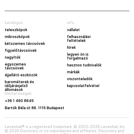
katalógus
info
teleszkópok
vállalat
mikroszkópok
felhasználási
feltételek
kétszemes távcsövek
hírek
figyelőtávcsövek
legyen ön is
nagyítók
forgalmazó
egyszemes
hasznos tudnivalók
távcsövek
márkák
éjjellátó eszközök
viszonteladók
barométerek és
időjárásjelző
kapcsolatfelvétel
állomások
Elérhetőségek
+36 1 460 8645
Bartók Béla út 86. 1115 Budapest
Levenhuk® is a registered trademark. © 2002–2026 Levenhuk, Inc.
© 2026 Discovery or its subsidiaries and affiliates. Discovery and