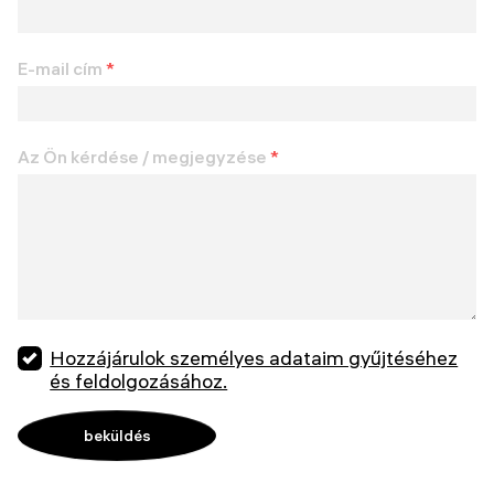
E-mail cím
*
Az Ön kérdése / megjegyzése
*
Hozzájárulok személyes adataim gyűjtéséhez
és feldolgozásához.