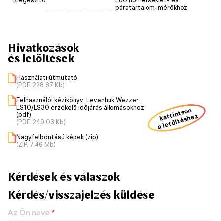
Kiegészítő
L80 hőmérséklet- és
páratartalom-mérőkhöz
Hivatkozások
és letöltések
Használati útmutató
(PDF, 228.87 Kb)
Felhasználói kézikönyv: Levenhuk Wezzer
LS10/LS30 érzékelő időjárás állomásokhoz
kattintson
(pdf)
a letöltéshez
(PDF, 249.03 Kb)
Nagyfelbontású képek (zip)
(ZIP, 7.46 Mb)
Kérdések és válaszok
Kérdés/visszajelzés küldése
Az Ön neve
*