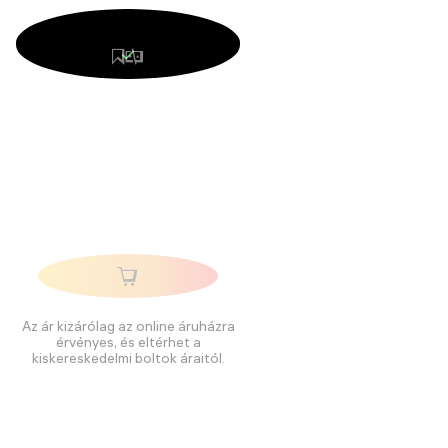
Az ár kizárólag az online áruházra
érvényes, és eltérhet a
kiskereskedelmi boltok áraitól.