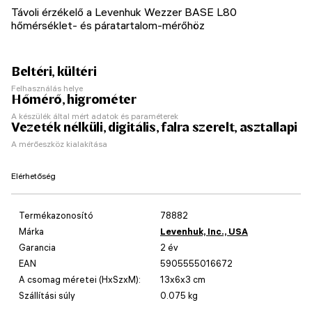
Távoli érzékelő a Levenhuk Wezzer BASE L80
hőmérséklet- és páratartalom-mérőhöz
Beltéri, kültéri
Felhasználás helye
Hőmérő, higrométer
A készülék által mért adatok és paraméterek
Vezeték nélküli, digitális, falra szerelt, asztallapi
A mérőeszköz kialakítása
Elérhetőség
Termékazonosító
78882
Márka
Levenhuk, Inc., USA
Garancia
2 év
EAN
5905555016672
A csomag méretei (HxSzxM):
13x6x3 cm
Szállítási súly
0.075 kg