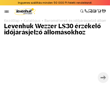
Ingyenes szállítás minden 50 000 Ft feletti rendelésnél.
Kezdőlap
Katalógus
Barométerek és időjárásjelző állomá
Levenhuk Wezzer LS30 érzékelő
időjárásjelző állomásokhoz