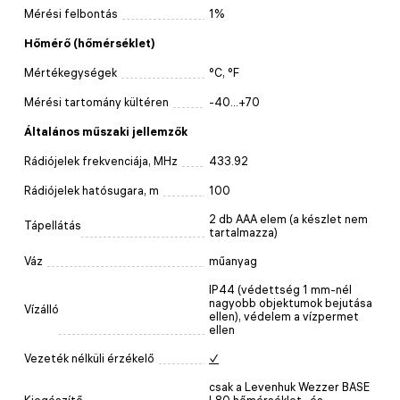
Mérési felbontás
1%
Hőmérő (hőmérséklet)
Mértékegységek
°C, °F
Mérési tartomány kültéren
-40...+70
Általános műszaki jellemzők
Rádiójelek frekvenciája, MHz
433.92
Rádiójelek hatósugara, m
100
2 db AAA elem (a készlet nem
Tápellátás
tartalmazza)
Váz
műanyag
IP44 (védettség 1 mm-nél
nagyobb objektumok bejutása
Vízálló
ellen), védelem a vízpermet
ellen
Vezeték nélküli érzékelő
✓
csak a Levenhuk Wezzer BASE