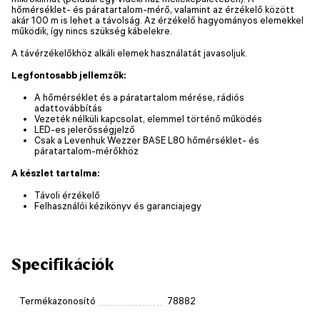
hőmérséklet- és páratartalom-mérő, valamint az érzékelő között
akár 100 m is lehet a távolság. Az érzékelő hagyományos elemekkel
működik, így nincs szükség kábelekre.
A távérzékelőkhöz alkáli elemek használatát javasoljuk.
Legfontosabb jellemzők:
A hőmérséklet és a páratartalom mérése, rádiós
adattovábbítás
Vezeték nélküli kapcsolat, elemmel történő működés
LED-es jelerősségjelző
Csak a Levenhuk Wezzer BASE L80 hőmérséklet- és
páratartalom-mérőkhöz
A készlet tartalma:
Távoli érzékelő
Felhasználói kézikönyv és garanciajegy
Specifikációk
Termékazonosító
78882