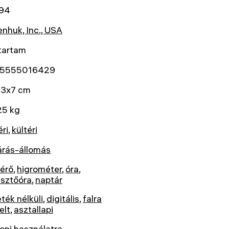
94
nhuk, Inc., USA
tartam
5555016429
13x7 cm
25 kg
éri
,
kültéri
árás-állomás
érő
,
higrométer
,
óra
,
esztőóra
,
naptár
ték nélküli
,
digitális
,
falra
elt
,
asztallapi
oni használatra