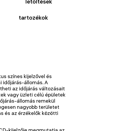
letöltések
tartozékok
 színes kijelzővel és
i időjárás-állomás. A
eti az időjárás változásait
ek vagy üzleti célú épületek
időjárás-állomás remekül
legesen nagyobb területet
ás és az érzékelők közötti
LCD-kijelzője megmutatja az