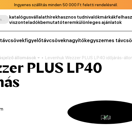
Ingyenes szállítás minden 50 000 Ft feletti rendelésnél.
katalógus
vállalat
hírek
hasznos tudnivalók
márkák
felhasz
Keresés termék, cikkszám, kategória stb. szerint
viszonteladók
bemutatóterem
különleges ajánlatok
távcsövek
figyelőtávcsövek
nagyítók
egyszemes távcsö
ásjelző állomások
Levenhuk Wezzer PLUS LP40 időjárás-áll
zer PLUS LP40
más
om