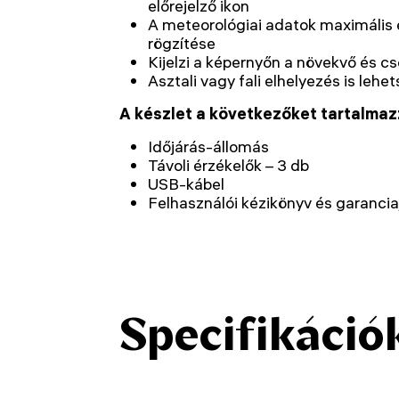
előrejelző ikon
A meteorológiai adatok maximális 
rögzítése
Kijelzi a képernyőn a növekvő és c
Asztali vagy fali elhelyezés is lehe
A készlet a következőket tartalmaz
Időjárás-állomás
Távoli érzékelők – 3 db
USB-kábel
Felhasználói kézikönyv és garanci
Specifikáció