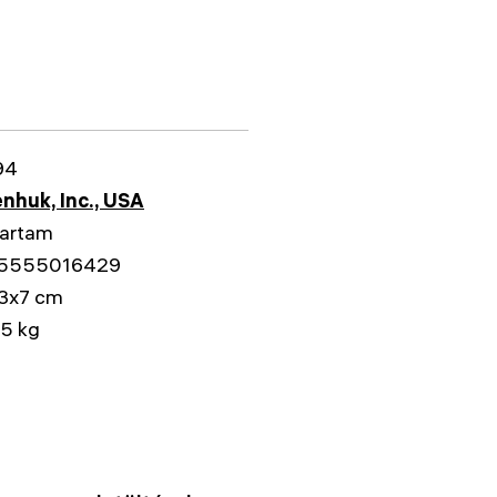
94
nhuk, Inc., USA
tartam
5555016429
3x7 cm
5 kg