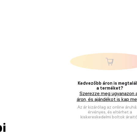
Kedvezőbb áron is megtalá
a terméket?
Szerezze meg ugyanazon 
áron, és ajándékot is kap mel
Az ár kizárólag az online áruhá
érvényes, és eltérhet a
kiskereskedelmi boltok áraitó
pi