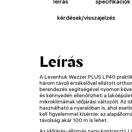
leírás
specifikációk
kérdések/visszajelzés
Leírás
A Levenhuk Wezzer PLUS LP40 praktikus
három távoli érzékelővel ellátott otthon
berendezés segítségével nyomon követh
és könnyedén ellenőrizheti a lakóépület
mikroklímáinak időjárási változóit. Az 
használható a nyaralóban is, ahol eset
kell figyelemmel kísérnie: az alapállom
távolság akár 100 m is lehet.
Az időjárás-állomás nagy kontrasztú 