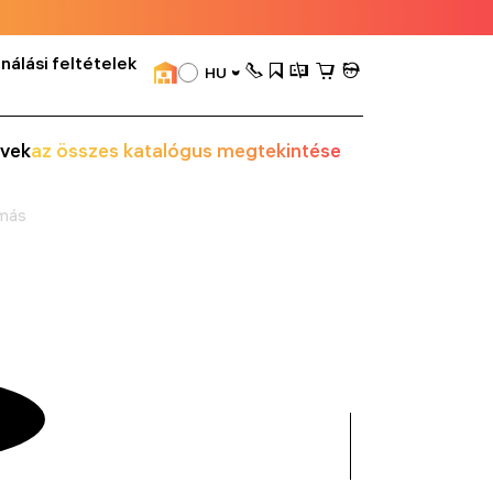
nálási feltételek
HU
vek
az összes katalógus megtekintése
omás
összes
mutatása