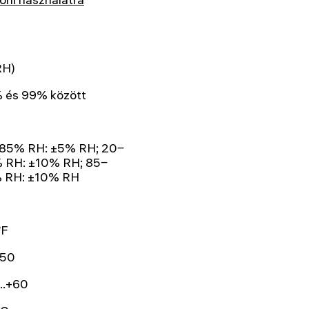
RH)
 és 99% között
85% RH: ±5% RH; 20‒
 RH: ±10% RH; 85‒
 RH: ±10% RH
°F
+50
..+60