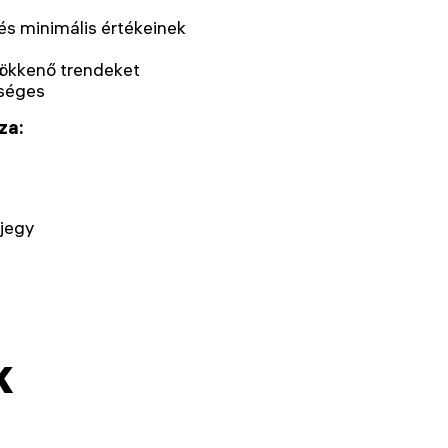
és minimális értékeinek
sökkenő trendeket
tséges
za:
ajegy
k