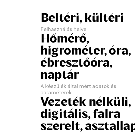
Beltéri, kültéri
Felhasználás helye
Hőmérő,
higrométer, óra,
ébresztőóra,
naptár
A készülék által mért adatok és
paraméterek
Vezeték nélküli,
digitális, falra
szerelt, asztalla