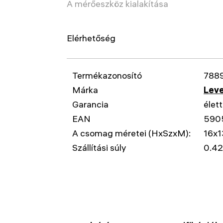
A mérőeszköz kialakítása
Elérhetőség
Termékazonosító
788
Márka
Leve
Garancia
élet
EAN
590
A csomag méretei (HxSzxM):
16x1
Szállítási súly
0.42