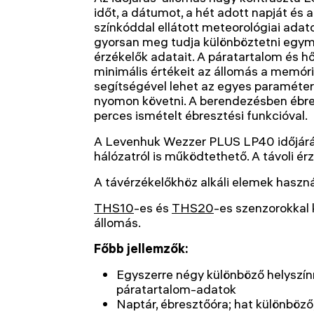
időt, a dátumot, a hét adott napját és a
színkóddal ellátott meteorológiai adat
gyorsan meg tudja különböztetni egymá
érzékelők adatait. A páratartalom és 
minimális értékeit az állomás a memóriáj
segítségével lehet az egyes paramétere
nyomon követni. A berendezésben ébres
perces ismételt ébresztési funkcióval.
A Levenhuk Wezzer PLUS LP40 időjárá
hálózatról is működtethető. A távoli 
A távérzékelőkhöz alkáli elemek haszná
THS10
-es és
THS20
-es szenzorokkal 
állomás.
Főbb jellemzők:
Egyszerre négy különböző helyszín
páratartalom-adatok
Naptár, ébresztőóra; hat különböző,