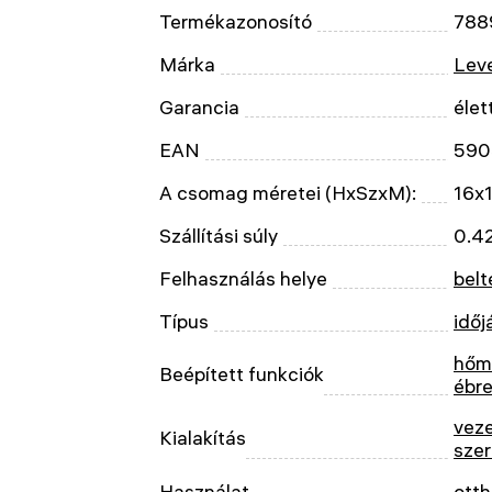
Termékazonosító
788
Márka
Leve
Garancia
élet
EAN
590
A csomag méretei (HxSzxM):
16x
Szállítási súly
0.4
Felhasználás helye
belt
Típus
időj
hőm
Beépített funkciók
ébr
veze
Kialakítás
szer
Használat
otth