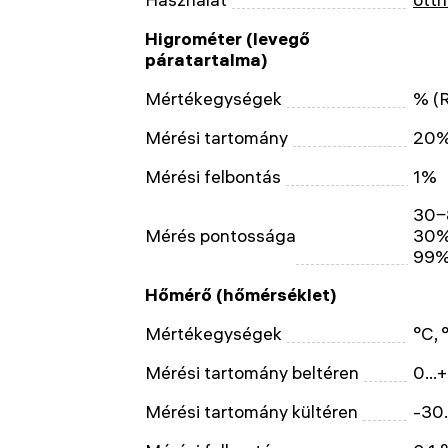
Higrométer (levegő
páratartalma)
Mértékegységek
% (
Mérési tartomány
20%
Mérési felbontás
1%
30‒
Mérés pontossága
30%
99%
Hőmérő (hőmérséklet)
Mértékegységek
°C, 
Mérési tartomány beltéren
0...
Mérési tartomány kültéren
-30.