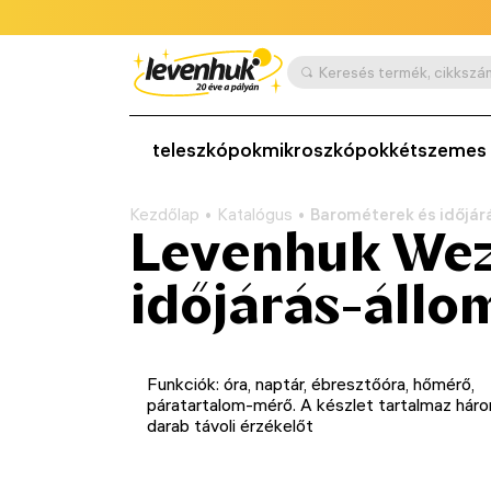
teleszkópok
mikroszkópok
kétszemes 
Kezdőlap
Katalógus
Barométerek és időjár
Levenhuk Wez
időjárás-állo
Funkciók: óra, naptár, ébresztőóra, hőmérő,
páratartalom-mérő. A készlet tartalmaz hár
darab távoli érzékelőt