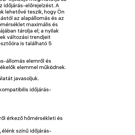
z időjárás-előrejelzést. A
ok lehetővé teszik, hogy Ön
stól az alapállomás és az
hőmérséklet maximális és
ában tárolja el; a nyilak
k változási trendjeit
ztőóra is található 5
s-állomás elemről és
érzékelők elemmel működnek.
latát javasoljuk.
kompatibilis időjárás-
ről érkező hőmérsékleti és
 élénk színű időjárás-