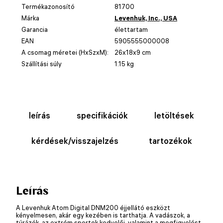
Termékazonosító
81700
Márka
Levenhuk, Inc., USA
Garancia
élettartam
EAN
5905555000008
A csomag méretei (HxSzxM):
26x18x9 cm
Szállítási súly
1.15 kg
leírás
specifikációk
letöltések
kérdések/visszajelzés
tartozékok
Leírás
A Levenhuk Atom Digital DNM200 éjjellátó eszközt
kényelmesen, akár egy kezében is tarthatja. A vadászok, a
túrázók, az extrém sportok kedvelői, valamint a megfigyelést