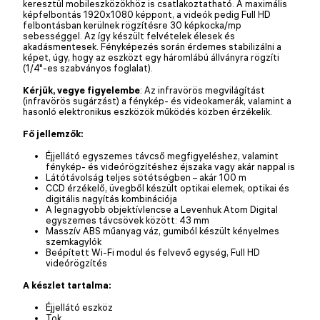
keresztül mobileszközökhöz is csatlakoztatható. A maximális
képfelbontás 1920x1080 képpont, a videók pedig Full HD
felbontásban kerülnek rögzítésre 30 képkocka/mp
sebességgel. Az így készült felvételek élesek és
akadásmentesek. Fényképezés során érdemes stabilizálni a
képet, úgy, hogy az eszközt egy háromlábú állványra rögzíti
(1/4"-es szabványos foglalat).
Kérjük, vegye figyelembe
: Az infravörös megvilágítást
(infravörös sugárzást) a fénykép- és videokamerák, valamint a
hasonló elektronikus eszközök működés közben érzékelik.
Fő jellemzők:
Éjjellátó egyszemes távcső megfigyeléshez, valamint
fénykép- és videórögzítéshez éjszaka vagy akár nappal is
Látótávolság teljes sötétségben – akár 100 m
CCD érzékelő, üvegből készült optikai elemek, optikai és
digitális nagyítás kombinációja
A legnagyobb objektívlencse a Levenhuk Atom Digital
egyszemes távcsövek között: 43 mm
Masszív ABS műanyag váz, gumiból készült kényelmes
szemkagylók
Beépített Wi-Fi modul és felvevő egység, Full HD
videórögzítés
A készlet tartalma:
Éjjellátó eszköz
Tok