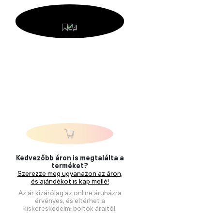
Kedvezőbb áron is megtalálta a
terméket?
Szerezze meg ugyanazon az áron,
és ajándékot is kap mellé!
Az ár kizárólag az online áruházra
érvényes, és eltérhet a
kiskereskedelmi boltok áraitól.