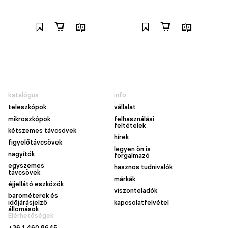
katalógus
info
teleszkópok
vállalat
mikroszkópok
felhasználási
feltételek
kétszemes távcsövek
hírek
figyelőtávcsövek
legyen ön is
nagyítók
forgalmazó
egyszemes
hasznos tudnivalók
távcsövek
márkák
éjjellátó eszközök
viszonteladók
barométerek és
időjárásjelző
kapcsolatfelvétel
állomások
Elérhetőségek
+36 1 460 8645