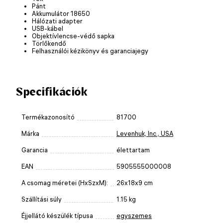
Pánt
Akkumulátor 18650
Hálózati adapter
USB-kábel
Objektívlencse-védő sapka
Törlőkendő
Felhasználói kézikönyv és garanciajegy
Specifikációk
Termékazonosító
81700
Márka
Levenhuk, Inc., USA
Garancia
élettartam
EAN
5905555000008
A csomag méretei (HxSzxM):
26x18x9 cm
Szállítási súly
1.15 kg
Éjjellátó készülék típusa
egyszemes