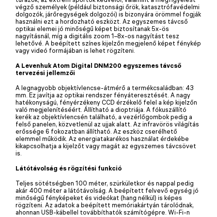
végző személyek (például biztonsági őrök, katasztrófavédelmi
dolgozók, járőregységek dolgozói) is bizonyára örömmel fogják
használni ezt a hordozható eszközt. Az egyszemes távcső
optikai elemei jó minőségű képet biztosítanak 5x-ös
nagyításnál, míg a digitális zoom 1–8x-os nagyítást tesz
lehetővé. A beépített színes kijelzőn megjelenő képet fénykép
vagy videó formájában is lehet rögzíteni.
A Levenhuk Atom Digital DNM200 egyszemes távcső
tervezési jellemzői
A legnagyobb objektívlencse-átmérő a termékcsaládban: 43
mm. Ez javítja az optikai rendszer fényáteresztését. A nagy
hatékonyságú, fényérzékeny CCD érzékelő felel a kép kijelzőn
való megjelenítéséért. Állítható a dioptriája. A fókuszállító
kerék az objektívlencsén található, a vezérlőgombok pedig a
felső panelen, közvetlenül az ujjak alatt. Az infravörös világítás
erőssége 6 fokozatban állítható. Az eszköz cserélhető
elemmel működik. Az energiatakarékos használat érdekébe
kikapcsolhatja a kijelzőt vagy magát az egyszemes távcsövet
is.
Látótávolság és rögzítési funkció
Teljes sötétségben 100 méter, szürkületkor és nappal pedig
akár 400 méter a látótávolság. A beépített felvevő egység jó
minőségű fényképeket és videókat (hang nélkül) is képes
rögzíteni. Az adatok a beépített memóriakártyán tárolódnak,
ahonnan USB-kábellel továbbíthatók számítógépre. Wi-Fi-n