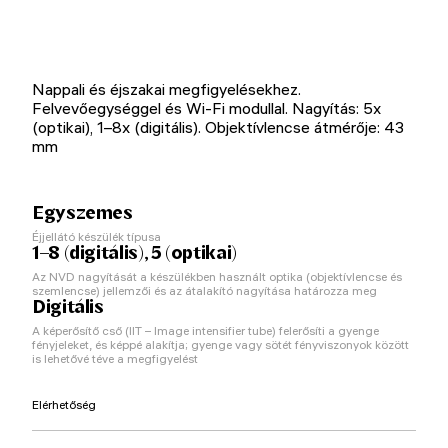
Nappali és éjszakai megfigyelésekhez.
Felvevőegységgel és Wi-Fi modullal. Nagyítás: 5x
(optikai), 1–8x (digitális). Objektívlencse átmérője: 43
mm
Egyszemes
Éjjellátó készülék típusa
1–8 (digitális), 5 (optikai)
Az NVD nagyítását a készülékben használt optika (objektívlencse és
szemlencse) jellemzői és az átalakító nagyítása határozza meg
Digitális
A képerősítő cső (IIT – Image intensifier tube) felerősíti a gyenge
fényjeleket, és képpé alakítja; gyenge vagy sötét fényviszonyok között
is lehetővé téve a megfigyelést
Elérhetőség