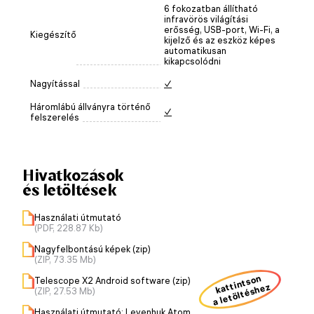
6 fokozatban állítható
infravörös világítási
erősség, USB-port, Wi-Fi, a
Kiegészítő
kijelző és az eszköz képes
automatikusan
kikapcsolódni
Nagyítással
✓
Háromlábú állványra történő
✓
felszerelés
Hivatkozások
és letöltések
Használati útmutató
(PDF, 228.87 Kb)
Nagyfelbontású képek (zip)
(ZIP, 73.35 Mb)
kattintson
Telescope X2 Android software (zip)
a letöltéshez
(ZIP, 27.53 Mb)
Használati útmutató: Levenhuk Atom