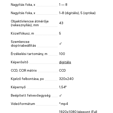
Nagyítás foka, x
1 — 8
Nagyítás foka, x
1–8 (digitális), 5 (optikai)
Objektívlencse átmérője
43
(rekesznyílás), mm
Közelfókusz, m
5
Szemlencse
✓
dioptriabeállítás
Érzékelési tartomány, m
100
Képerősítő
digitális
CCD, CCIR mátrix
CCD
Kijelző felbontása, px
320x240
Képernyő
1,54"
Beépített felvevőegység
✓
Videóformátum
*.mp4
1920x1080 képpont (Full