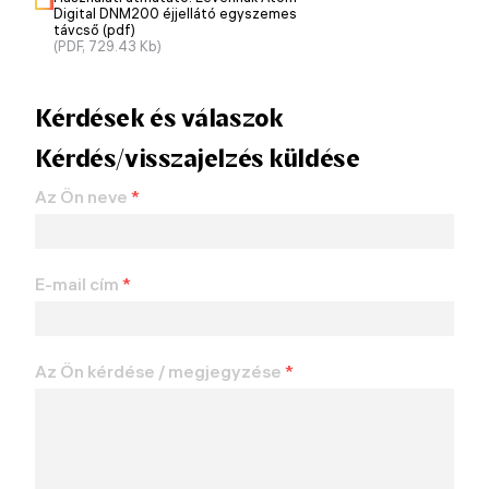
Digital DNM200 éjjellátó egyszemes
távcső (pdf)
(PDF, 729.43 Kb)
Kérdések és válaszok
Kérdés/visszajelzés küldése
Az Ön neve
*
E-mail cím
*
Az Ön kérdése / megjegyzése
*