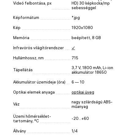
Videó felbontása, px
HD) 30 képkocka/mp
sebességgel
Képformátum
*.jpg
Kép
1920x1080
Memória
beépített, 8 GB
Infravörös világítórendszer
✓
Hullámhossz, nm
715
3,7 V, 1800 mAh, Li-ion
Tápellátás
akkumulátor 18650
Akkumulátor üzemideje (óra)
6 — 10
Optikai elemek anyaga
optikai üveg
nagy szilárdságú ABS-
Váz
műanyag
Üzemi hőmérséklet-
-20...+60
tartomány, °C
Állvány
1/4