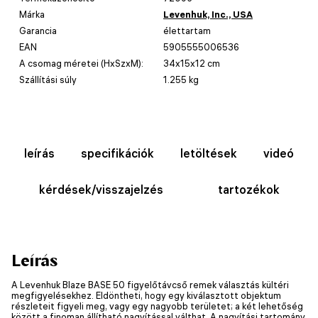
Márka
Levenhuk, Inc., USA
Garancia
élettartam
EAN
5905555006536
A csomag méretei (HxSzxM):
34x15x12 cm
Szállítási súly
1.255 kg
leírás
specifikációk
letöltések
videó
kérdések/visszajelzés
tartozékok
Leírás
A Levenhuk Blaze BASE 50 figyelőtávcső remek választás kültéri
megfigyelésekhez. Eldöntheti, hogy egy kiválasztott objektum
részleteit figyeli meg, vagy egy nagyobb területet; a két lehetőség
között a finoman állítható nagyítással válthat. A nagyítási tartomány