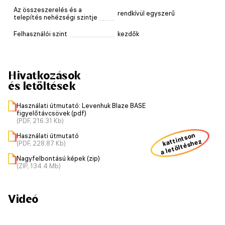
Az összeszerelés és a
rendkívül egyszerű
telepítés nehézségi szintje
Felhasználói szint
kezdők
Hivatkozások
és letöltések
Használati útmutató: Levenhuk Blaze BASE
figyelőtávcsövek (pdf)
(PDF, 216.31 Kb)
kattintson
Használati útmutató
a letöltéshez
(PDF, 228.87 Kb)
Nagyfelbontású képek (zip)
(ZIP, 134.4 Mb)
Videó