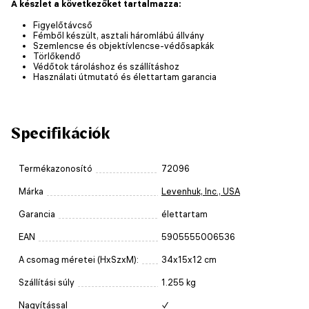
A készlet a következőket tartalmazza:
Figyelőtávcső
Fémből készült, asztali háromlábú állvány
Szemlencse és objektívlencse-védősapkák
Törlőkendő
Védőtok tároláshoz és szállításhoz
Használati útmutató és élettartam garancia
Specifikációk
Termékazonosító
72096
Márka
Levenhuk, Inc., USA
Garancia
élettartam
EAN
5905555006536
A csomag méretei (HxSzxM):
34x15x12 cm
Szállítási súly
1.255 kg
Nagyítással
✓