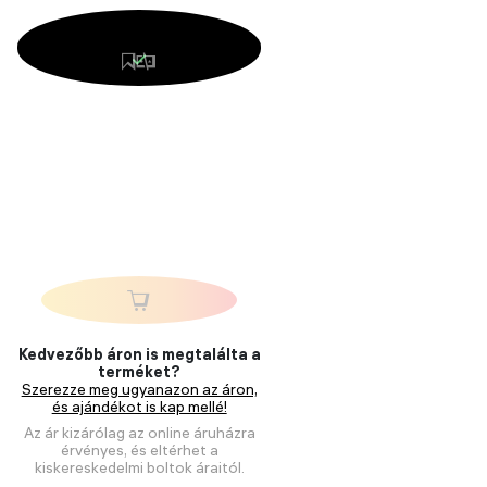
Kedvezőbb áron is megtalálta a
terméket?
Szerezze meg ugyanazon az áron,
és ajándékot is kap mellé!
Az ár kizárólag az online áruházra
érvényes, és eltérhet a
kiskereskedelmi boltok áraitól.