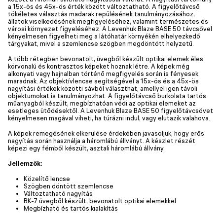
a 15x-ös és 45x-ös érték között változtatható. A figyelőtávcső
tökéletes választás madarak repülésének tanulmányozásához,
állatok viselkedésének megfigyeléséhez, valamint természetes és
városi környezet figyeléséhez. A Levenhuk Blaze BASE 50 távcsővel
kényelmesen figyelheti meg a látóhatár környékén elhelyezkedő
tárgyakat, mivel a szemlencse szögben megdöntött helyzetű.
A több rétegben bevonatolt, üvegből készült optikai elemek éles
körvonalú és kontrasztos képeket hoznak létre. A képek még
alkonyati vagy hajnalban történő megfigyelés során is fényesek
maradnak. Az objektívlencse segítségével a 15x-ös és a 45x-ös
nagyítási értékek közötti sávból választhat, amellyel igen távoli
objektumokat is tanulmányozhat. A figyelőtávcső burkolata tartós
műanyagból készült, megbízhatóan védi az optikai elemeket az
esetleges ütődésektől. A Levenhuk Blaze BASE 50 figyelőtávcsövet
kényelmesen magával viheti, ha túrázni indul, vagy elutazik valahova.
A képek remegésének elkerülése érdekében javasoljuk, hogy erős
nagyítás során használja a háromlábú állványt. A készlet részét
képezi egy fémből készült, asztali háromlábú állvány.
Jellemzők:
Közelítő lencse
Szögben döntött szemlencse
Változtatható nagyítás
BK-7 üvegből készült, bevonatolt optikai elemekkel
Megbízható és tartós kialakítás