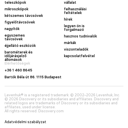
teleszkópok
vállalat
mikroszkópok
felhasználási
feltételek
kétszemes távcsövek
hírek
figyelőtávcsövek
legyen ön is
nagyítók
forgalmazó
egyszemes
hasznos tudnivalók
távcsövek
márkák
éjjellátó eszközök
viszonteladók
barométerek és
időjárásjelző
kapcsolatfelvétel
állomások
Elérhetőségek
+36 1 460 8645
Bartók Béla út 86. 1115 Budapest
Levenhuk® is a registered trademark. © 2002–2026 Levenhuk, Inc.
© 2026 Discovery or its subsidiaries and affiliates. Discovery and
related logos are trademarks of Discovery or its subsidiaries and
affiliates, used under license.
All rights reserved. Discovery.com
Adatvédelmi szabályzat