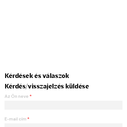
Kérdések és válaszok
Kérdés/visszajelzés küldése
Az Ön neve
*
E-mail cím
*