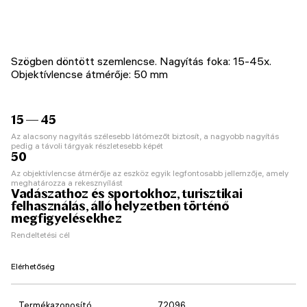
Szögben döntött szemlencse. Nagyítás foka: 15-45x.
Objektívlencse átmérője: 50 mm
15 — 45
Az alacsony nagyítás szélesebb látómezőt biztosít, a nagyobb nagyítás
pedig a távoli tárgyak részletesebb képét
50
Az objektívlencse átmérője az eszköz egyik legfontosabb jellemzője, amely
meghatározza a rekesznyílást
Vadászathoz és sportokhoz, turisztikai
felhasználás, álló helyzetben történő
megfigyelésekhez
Rendeltetési cél
Elérhetőség
Termékazonosító
72096