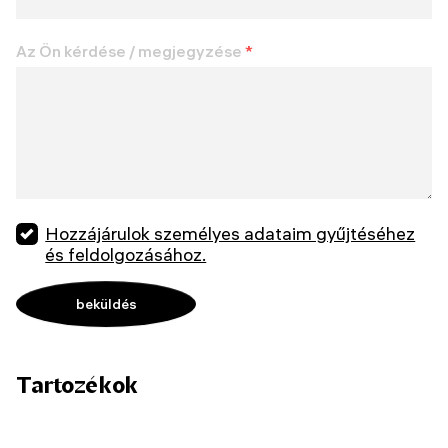
Az Ön kérdése / megjegyzése
*
Hozzájárulok személyes adataim gyűjtéséhez
és feldolgozásához.
Tartozékok