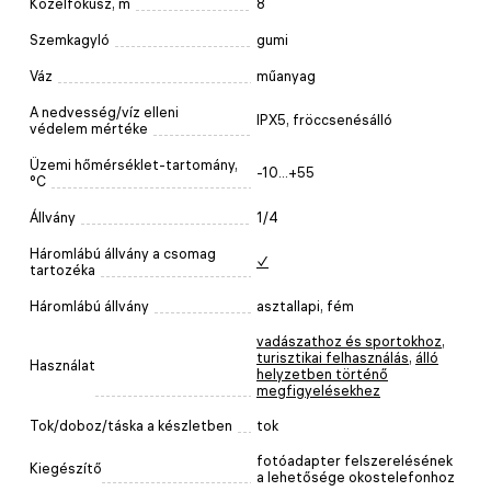
Közelfókusz, m
8
Szemkagyló
gumi
Váz
műanyag
A nedvesség/víz elleni
IPX5, fröccsenésálló
védelem mértéke
Üzemi hőmérséklet-tartomány,
-10...+55
°C
Állvány
1/4
Háromlábú állvány a csomag
✓
tartozéka
Háromlábú állvány
asztallapi, fém
vadászathoz és sportokhoz
,
turisztikai felhasználás
,
álló
Használat
helyzetben történő
megfigyelésekhez
Tok/doboz/táska a készletben
tok
fotóadapter felszerelésének
Kiegészítő
a lehetősége okostelefonhoz