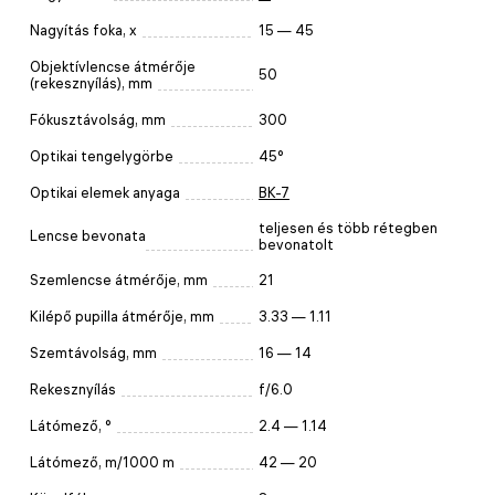
Nagyítás foka, x
15 — 45
Objektívlencse átmérője
50
(rekesznyílás), mm
Fókusztávolság, mm
300
Optikai tengelygörbe
45°
Optikai elemek anyaga
BK-7
teljesen és több rétegben
Lencse bevonata
bevonatolt
Szemlencse átmérője, mm
21
Kilépő pupilla átmérője, mm
3.33 — 1.11
Szemtávolság, mm
16 — 14
Rekesznyílás
f/6.0
Látómező, °
2.4 — 1.14
Látómező, m/1000 m
42 — 20