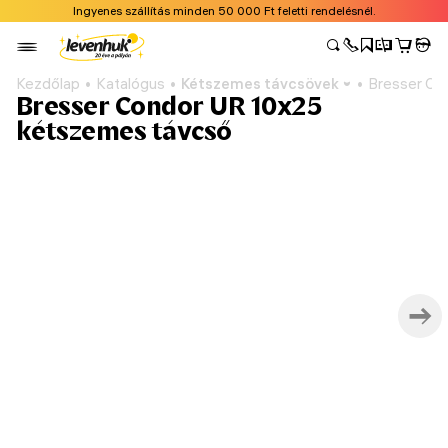
Ingyenes szállítás minden 50 000 Ft feletti rendelésnél.
Kezdőlap
Katalógus
Kétszemes távcsövek
Bresser Co
Bresser Condor UR 10x25
kétszemes távcső