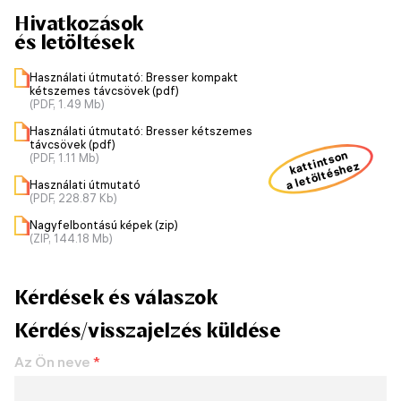
Hivatkozások
és letöltések
Használati útmutató: Bresser kompakt
kétszemes távcsövek (pdf)
(PDF, 1.49 Mb)
Használati útmutató: Bresser kétszemes
távcsövek (pdf)
kattintson
(PDF, 1.11 Mb)
a letöltéshez
Használati útmutató
(PDF, 228.87 Kb)
Nagyfelbontású képek (zip)
(ZIP, 144.18 Mb)
Kérdések és válaszok
Kérdés/visszajelzés küldése
Az Ön neve
*