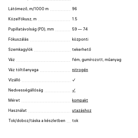
Látómező, m/1000 m
96
Közelfókusz, m
1.5
Pupillatávolság (PD), mm
59 — 74
Fókuszálás
központi
Szemkagylók
tekerhető
Váz
fém, gumírozott, műanyag
Váz töltőanyaga
nitrogén
Vízálló
✓
Nedvességállóság
✓
Méret
kompakt
Használat
utazáshoz
Tok/doboz/táska a készletben
tok