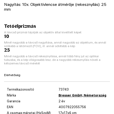
Nagyítás: 10x. Objektívlencse átmérője (rekesznyílás): 25
mm
Tetőélprizmás
A távcső prizmái tájolják az objektív által kivetített képet
10
Minél nagyobb a távcső nagyítása, annál nagyobb az objektum, és annál
szűkebb a látómező (FOV), ill. annál sötétebb a kép
25
Minél nagyobb a távcső rekesznyílása, annál több fény jut az optikai
tubusba, és a kép világosabb lesz; de a nagyobb rekesznyílás növeli a
kétszemes távcső méretét
Elérhetőség
Termékazonosító
73743
Márka
Bresser GmbH, Németország
Garancia
2 év
EAN
4007922055756
A csomag méretei (HxSzxM):
17x17x6 cm