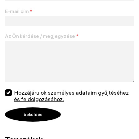
E-mail cím
*
Az Ön kérdése / megjegyzése
*
Hozzájárulok személyes adataim gyűjtéséhez
és feldolgozásához.