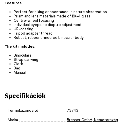
Features:
Perfect for hiking or spontaneous nature observation
Prism and lens materials made of BK-4 glass
Centre-wheel focusing
Individual eyepiese dioptre adjustment
UR-coating
Tripod adapter thread
Robust, rubber armoured binocular body
The kit includes:
Binoculars
Strap carrying
Cloth
Bag
Manual
Specifikációk
Termékazonosító
73743
Márka
Bresser GmbH, Németország