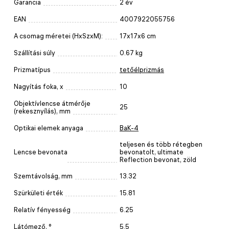
Garancia
2 év
EAN
4007922055756
A csomag méretei (HxSzxM):
17x17x6 cm
Szállítási súly
0.67 kg
Prizmatípus
tetőélprizmás
Nagyítás foka, x
10
Objektívlencse átmérője
25
(rekesznyílás), mm
Optikai elemek anyaga
BaK-4
teljesen és több rétegben
Lencse bevonata
bevonatolt, ultimate
Reflection bevonat, zöld
Szemtávolság, mm
13.32
Szürkületi érték
15.81
Relatív fényesség
6.25
Látómező, °
5.5