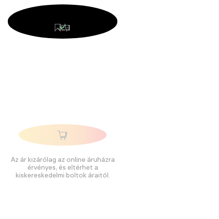
Az ár kizárólag az online áruházra
érvényes, és eltérhet a
kiskereskedelmi boltok áraitól.