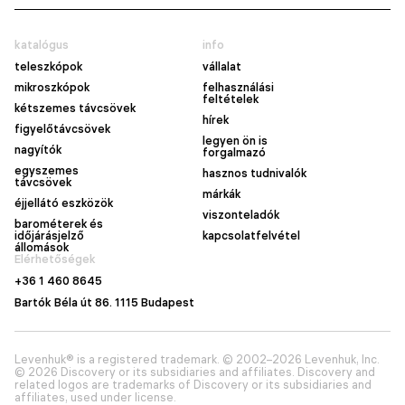
katalógus
info
teleszkópok
vállalat
mikroszkópok
felhasználási
feltételek
kétszemes távcsövek
hírek
figyelőtávcsövek
legyen ön is
nagyítók
forgalmazó
egyszemes
hasznos tudnivalók
távcsövek
márkák
éjjellátó eszközök
viszonteladók
barométerek és
időjárásjelző
kapcsolatfelvétel
állomások
Elérhetőségek
+36 1 460 8645
Bartók Béla út 86. 1115 Budapest
Levenhuk® is a registered trademark. © 2002–2026 Levenhuk, Inc.
© 2026 Discovery or its subsidiaries and affiliates. Discovery and
related logos are trademarks of Discovery or its subsidiaries and
affiliates, used under license.