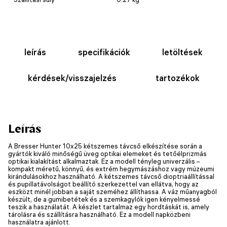
leírás
specifikációk
letöltések
kérdések/visszajelzés
tartozékok
Leírás
A Bresser Hunter 10x25 kétszemes távcső elkészítése során a
gyártók kiváló minőségű üveg optikai elemeket és tetőélprizmás
optikai kialakítást alkalmaztak. Ez a modell tényleg univerzális –
kompakt méretű, könnyű, és extrém hegymászáshoz vagy múzeumi
kirándulásokhoz használható. A kétszemes távcső dioptriaállítással
és pupillatávolságot beállító szerkezettel van ellátva, hogy az
eszközt minél jobban a saját szeméhez állíthassa. A váz műanyagból
készült, de a gumibetétek és a szemkagylók igen kényelmessé
teszik a használatát. A készlet tartalmaz egy hordtáskát is, amely
tárolásra és szállításra használható. Ez a modell napközbeni
használatra ajánlott.