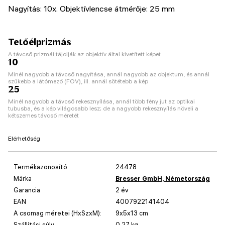
Nagyítás: 10х. Objektívlencse átmérője: 25 mm
Tetőélprizmás
A távcső prizmái tájolják az objektív által kivetített képet
10
Minél nagyobb a távcső nagyítása, annál nagyobb az objektum, és annál
szűkebb a látómező (FOV), ill. annál sötétebb a kép
25
Minél nagyobb a távcső rekesznyílása, annál több fény jut az optikai
tubusba, és a kép világosabb lesz; de a nagyobb rekesznyílás növeli a
kétszemes távcső méretét
Elérhetőség
Termékazonosító
24478
Márka
Bresser GmbH, Németország
Garancia
2 év
EAN
4007922141404
A csomag méretei (HxSzxM):
9x5x13 cm
Szállítási súly
0.27 kg