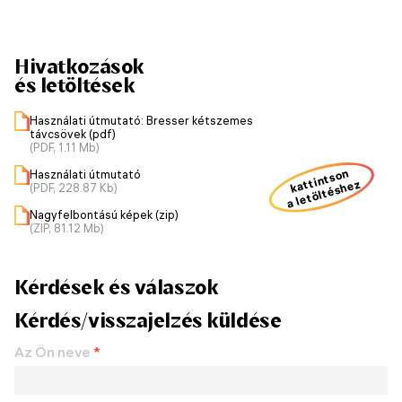
Hivatkozások
és letöltések
Használati útmutató: Bresser kétszemes
távcsövek (pdf)
(PDF, 1.11 Mb)
kattintson
Használati útmutató
a letöltéshez
(PDF, 228.87 Kb)
Nagyfelbontású képek (zip)
(ZIP, 81.12 Mb)
Kérdések és válaszok
Kérdés/visszajelzés küldése
Az Ön neve
*