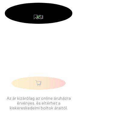
Az ár kizárólag az online áruházra
érvényes, és eltérhet a
kiskereskedelmi boltok áraitól.