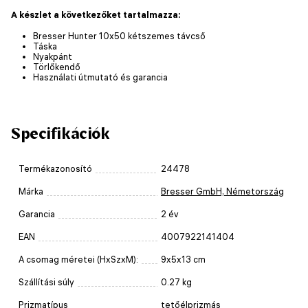
A készlet a következőket tartalmazza:
Bresser Hunter 10x50 kétszemes távcső
Táska
Nyakpánt
Törlőkendő
Használati útmutató és garancia
Specifikációk
Termékazonosító
24478
Márka
Bresser GmbH, Németország
Garancia
2 év
EAN
4007922141404
A csomag méretei (HxSzxM):
9x5x13 cm
Szállítási súly
0.27 kg
Prizmatípus
tetőélprizmás