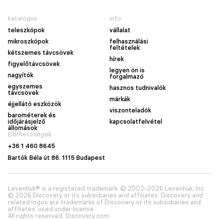
katalógus
info
teleszkópok
vállalat
mikroszkópok
felhasználási
feltételek
kétszemes távcsövek
hírek
figyelőtávcsövek
legyen ön is
nagyítók
forgalmazó
egyszemes
hasznos tudnivalók
távcsövek
márkák
éjjellátó eszközök
viszonteladók
barométerek és
időjárásjelző
kapcsolatfelvétel
állomások
Elérhetőségek
+36 1 460 8645
Bartók Béla út 86. 1115 Budapest
Levenhuk® is a registered trademark. © 2002–2026 Levenhuk, Inc.
© 2026 Discovery or its subsidiaries and affiliates. Discovery and
related logos are trademarks of Discovery or its subsidiaries and
affiliates, used under license.
All rights reserved. Discovery.com