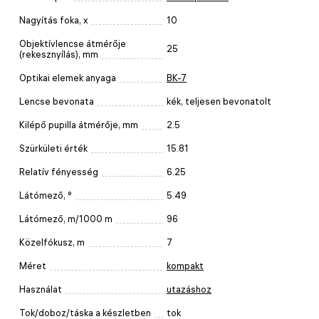
Nagyítás foka, x
10
Objektívlencse átmérője
25
(rekesznyílás), mm
Optikai elemek anyaga
BK-7
Lencse bevonata
kék, teljesen bevonatolt
Kilépő pupilla átmérője, mm
2.5
Szürkületi érték
15.81
Relatív fényesség
6.25
Látómező, °
5.49
Látómező, m/1000 m
96
Közelfókusz, m
7
Méret
kompakt
Használat
utazáshoz
Tok/doboz/táska a készletben
tok