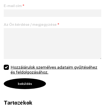
E-mail cím
*
Az Ön kérdése / megjegyzése
*
Hozzájárulok személyes adataim gyűjtéséhez
és feldolgozásához.
Tartozékok