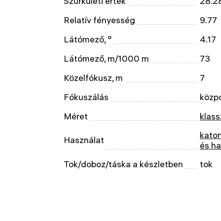
Szürkületi érték
28.2
Relatív fényesség
9.77
Látómező, °
4.17
Látómező, m/1000 m
73
Közelfókusz, m
7
Fókuszálás
közp
Méret
klass
katon
Használat
és ha
Tok/doboz/táska a készletben
tok