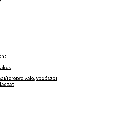
8
onti
zikus
ai/terepre való
,
vadászat
lászat