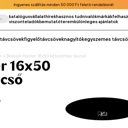
Ingyenes szállítás minden 50 000 Ft feletti rendelésnél.
katalógus
vállalat
hírek
hasznos tudnivalók
márkák
felhasz
Keresés termék, cikkszám, kategória stb. szerint
viszonteladók
bemutatóterem
különleges ajánlatok
távcsövek
figyelőtávcsövek
nagyítók
egyszemes távcsö
Bresser Hunter 16x50 kétszemes távcső
r 16x50
vcső
m