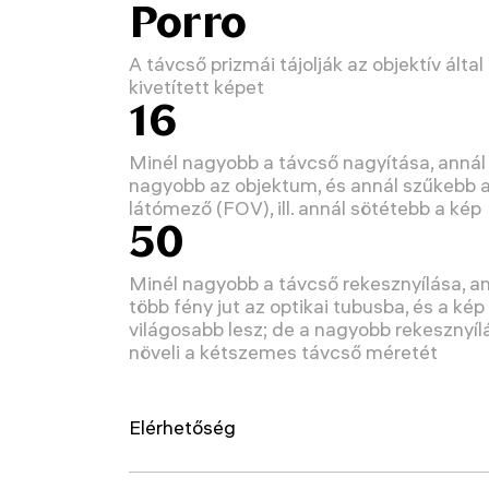
Porro
A távcső prizmái tájolják az objektív által
kivetített képet
16
Minél nagyobb a távcső nagyítása, annál
nagyobb az objektum, és annál szűkebb 
látómező (FOV), ill. annál sötétebb a kép
50
Minél nagyobb a távcső rekesznyílása, a
több fény jut az optikai tubusba, és a kép
világosabb lesz; de a nagyobb rekesznyíl
növeli a kétszemes távcső méretét
Elérhetőség