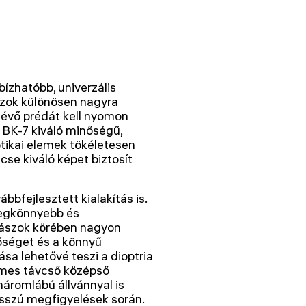
ízhatóbb, univerzális
szok különösen nagyra
 lévő prédát kell nyomon
a BK-7 kiváló minőségű,
tikai elemek tökéletesen
cse kiváló képet biztosít
bbfejlesztett kialakítás is.
legkönnyebb és
dászok körében nagyon
nőséget és a könnyű
sa lehetővé teszi a dioptria
zemes távcső középső
 háromlábú állvánnyal is
osszú megfigyelések során.