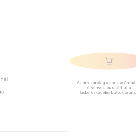
a
nnál
Az ár kizárólag az online áruhá
érvényes, és eltérhet a
ás
kiskereskedelmi boltok áraitó