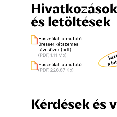
Hivatkozáso
és letöltések
Használati útmutató:
Bresser kétszemes
távcsövek (pdf)
kat
(PDF, 1.11 Mb)
a le
Használati útmutató
(PDF, 228.87 Kb)
Kérdések és 