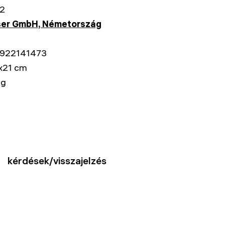
2
ser GmbH, Németország
922141473
x21 cm
kg
kérdések/visszajelzés