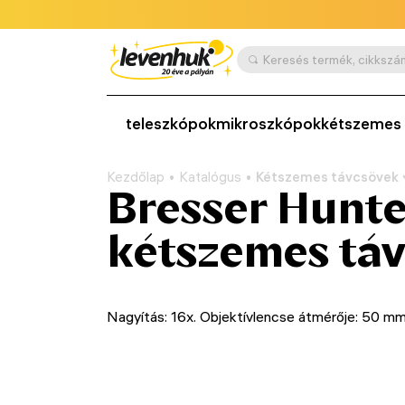
teleszkópok
mikroszkópok
kétszemes 
Kezdőlap
Katalógus
Kétszemes távcsövek
Bresser Hunte
kétszemes tá
Nagyítás: 16х. Objektívlencse átmérője: 50 m