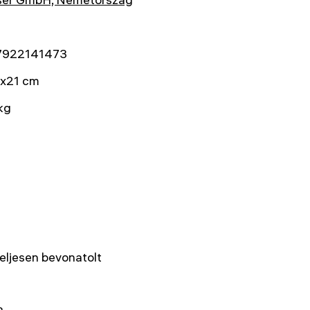
7922141473
x21 cm
kg
teljesen bevonatolt