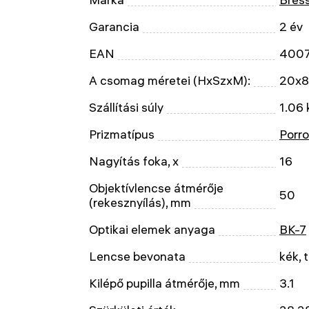
Garancia
2 év
EAN
400
A csomag méretei (HxSzxM):
20x8
Szállítási súly
1.06 
Prizmatípus
Porro
Nagyítás foka, x
16
Objektívlencse átmérője
50
(rekesznyílás), mm
Optikai elemek anyaga
BK-7
Lencse bevonata
kék, 
Kilépő pupilla átmérője, mm
3.1