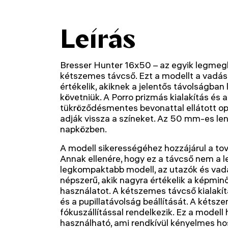
Leírás
Bresser Hunter 16x50 – az egyik legmegb
kétszemes távcső. Ezt a modellt a vadá
értékelik, akiknek a jelentős távolságban
követniük. A Porro prizmás kialakítás és 
tükröződésmentes bevonattal ellátott op
adják vissza a színeket. Az 50 mm-es len
napközben.
A modell sikerességéhez hozzájárul a tová
Annak ellenére, hogy ez a távcső nem a 
legkompaktabb modell, az utazók és va
népszerű, akik nagyra értékelik a képmi
használatot. A kétszemes távcső kialakítá
és a pupillatávolság beállítását. A kéts
fókuszállítással rendelkezik. Ez a modell
használható, ami rendkívül kényelmes h