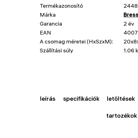
Termékazonosító
2448
Márka
Bres
Garancia
2 év
EAN
4007
A csomag méretei (HxSzxM):
20x8
Szállítási súly
1.06 
leírás
specifikációk
letöltések
tartozékok