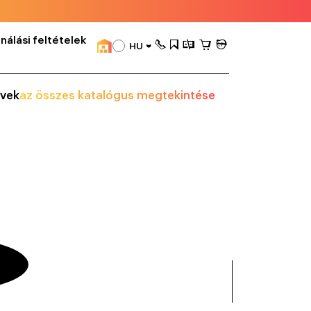
nálási feltételek
HU
vek
az összes katalógus megtekintése
összes
mutatása