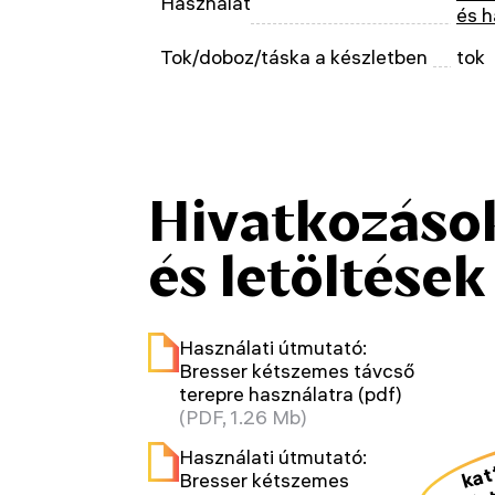
Használat
és h
Tok/doboz/táska a készletben
tok
Hivatkozáso
és letöltések
Használati útmutató:
Bresser kétszemes távcső
terepre használatra (pdf)
(PDF, 1.26 Mb)
kat
Használati útmutató:
a le
Bresser kétszemes