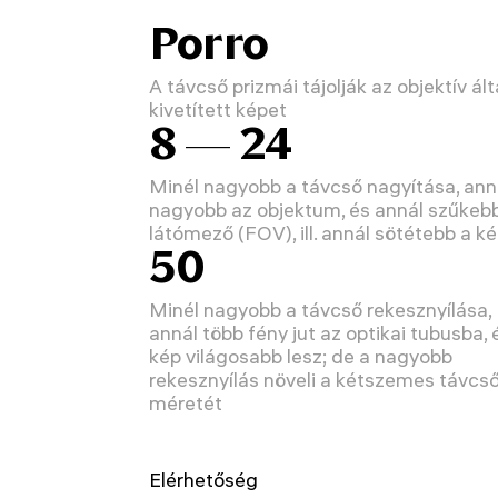
Porro
A távcső prizmái tájolják az objektív ált
kivetített képet
8 — 24
Minél nagyobb a távcső nagyítása, ann
nagyobb az objektum, és annál szűkeb
látómező (FOV), ill. annál sötétebb a k
50
Minél nagyobb a távcső rekesznyílása,
annál több fény jut az optikai tubusba, 
kép világosabb lesz; de a nagyobb
rekesznyílás növeli a kétszemes távcs
méretét
Elérhetőség