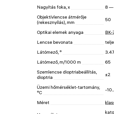
Nagyítás foka, x
8 —
Objektívlencse átmérője
50
(rekesznyílás), mm
Optikai elemek anyaga
BK-
Lencse bevonata
telj
Látómező, °
3.4
Látómező, m/1000 m
65
Szemlencse dioptriabeállítás,
±2
dioptria
Üzemi hőmérséklet-tartomány,
-10.
°C
Méret
klas
kato