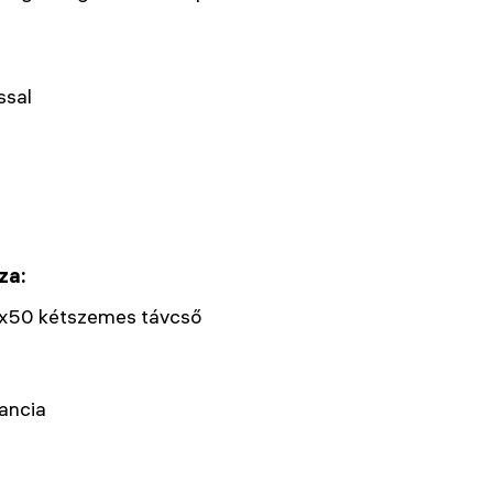
ssal
za:
4x50 kétszemes távcső
ancia