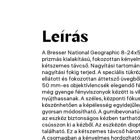
Leírás
A Bresser National Geographic 8-24x
prizmás kialakítású, fokozottan kénye
kétszemes távcső. Nagyítási tartomán
nagyítási fokig terjed. A speciális tük
ellátott és fokozottan áttetsző üvegből
50 mm-es objektívlencsék elegendő fé
még gyenge fényviszonyok között is vil
nyújthassanak. A széles, központi fóku
köszönhetően a képélesség egyidejűl
gyorsan módosítható. A gumibevonatú k
az eszköz biztonságos kézben tartható
csússzon ki a kézből. Az eszközön dioptr
található. Ez a kétszemes távcső három
A csomagban a kényelmes hordozhatós