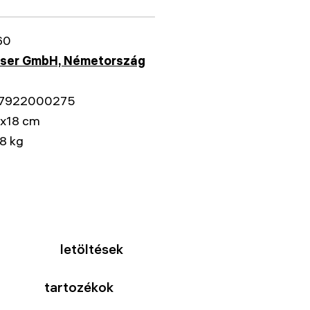
60
sser GmbH, Németország
7922000275
x18 cm
8 kg
letöltések
tartozékok