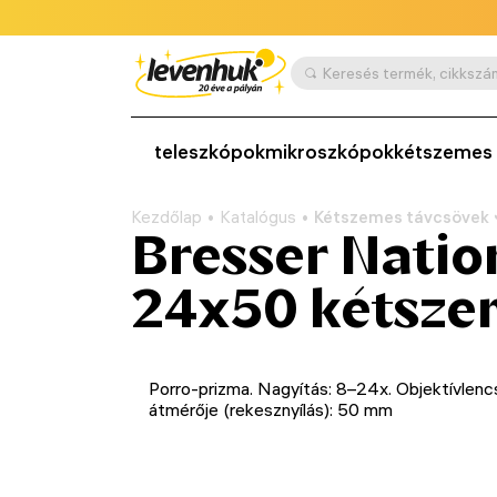
teleszkópok
mikroszkópok
kétszemes 
Kezdőlap
Katalógus
Kétszemes távcsövek
Bresser Natio
24x50 kétsze
Porro-prizma. Nagyítás: 8–24x. Objektívlenc
átmérője (rekesznyílás): 50 mm