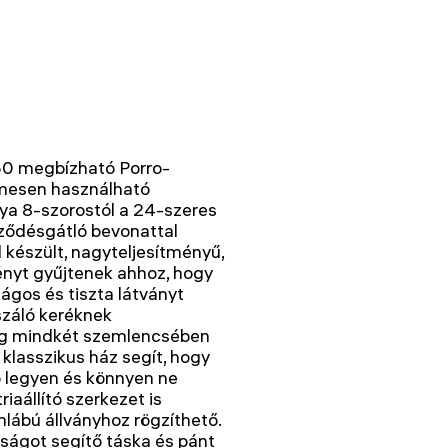
50 megbízható Porro-
lmesen használható
ya 8-szorostól a 24-szeres
röződésgátló bevonattal
 készült, nagyteljesítményű,
nyt gyűjtenek ahhoz, hogy
ágos és tiszta látványt
száló keréknek
eg mindkét szemlencsében
lasszikus ház segít, hogy
 legyen és könnyen ne
iaállító szerkezet is
lábú állványhoz rögzíthető.
ágot segítő táska és pánt