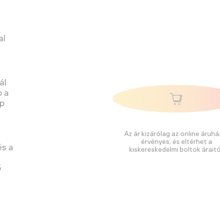
al
ál
b a
ép
Az ár kizárólag az online áruhá
érvényes, és eltérhet a
és a
kiskereskedelmi boltok áraitó
ő