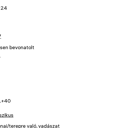
 24
7
esen bevonatolt
7
..+40
szikus
nai/terepre való
,
vadászat