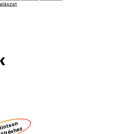
alászat
k
tintson
töltéshez