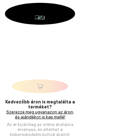
Kedvezőbb áron is megtalálta a
terméket?
Szerezze meg ugyanazon az áron,
és ajándékot is kap mellé!
Az ár kizárólag az online áruházra
érvényes, és eltérhet a
kiskereskedelmi boltok áraitól.