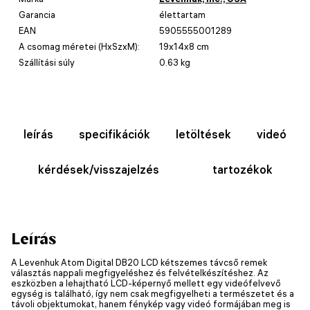
Garancia
élettartam
EAN
5905555001289
A csomag méretei (HxSzxM):
19x14x8 cm
Szállítási súly
0.63 kg
leírás
specifikációk
letöltések
videó
kérdések/visszajelzés
tartozékok
Leírás
A Levenhuk Atom Digital DB20 LCD kétszemes távcső remek
választás nappali megfigyeléshez és felvételkészítéshez. Az
eszközben a lehajtható LCD-képernyő mellett egy videófelvevő
egység is található, így nem csak megfigyelheti a természetet és a
távoli objektumokat, hanem fénykép vagy videó formájában meg is