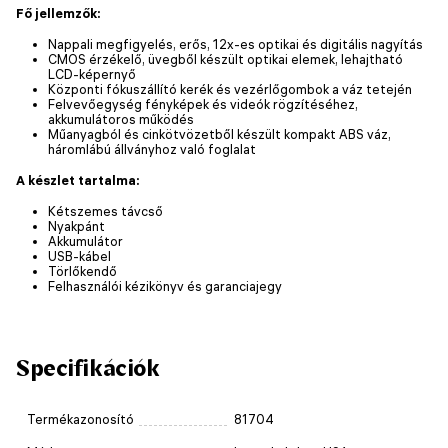
Fő jellemzők:
Nappali megfigyelés, erős, 12x-es optikai és digitális nagyítás
CMOS érzékelő, üvegből készült optikai elemek, lehajtható
LCD-képernyő
Központi fókuszállító kerék és vezérlőgombok a váz tetején
Felvevőegység fényképek és videók rögzítéséhez,
akkumulátoros működés
Műanyagból és cinkötvözetből készült kompakt ABS váz,
háromlábú állványhoz való foglalat
A készlet tartalma:
Kétszemes távcső
Nyakpánt
Akkumulátor
USB-kábel
Törlőkendő
Felhasználói kézikönyv és garanciajegy
Specifikációk
Termékazonosító
81704