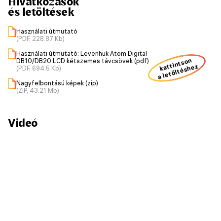
Hivatkozások
és letöltések
Használati útmutató
(PDF, 228.87 Kb)
Használati útmutató: Levenhuk Atom Digital
kattintson
DB10/DB20 LCD kétszemes távcsövek (pdf)
a letöltéshez
(PDF, 694.5 Kb)
Nagyfelbontású képek (zip)
(ZIP, 43.21 Mb)
Videó