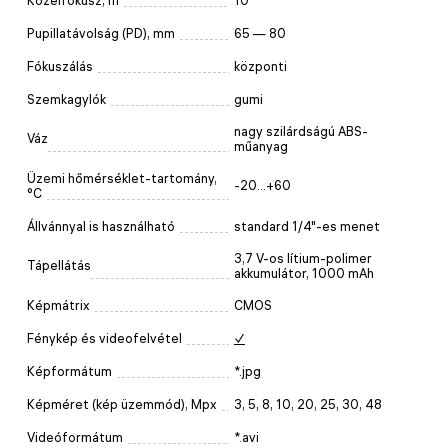
Közelfókusz, m
10
Pupillatávolság (PD), mm
65 — 80
Fókuszálás
központi
Szemkagylók
gumi
nagy szilárdságú ABS-
Váz
műanyag
Üzemi hőmérséklet-tartomány,
-20...+60
°C
Állvánnyal is használható
standard 1/4"-es menet
3,7 V-os lítium-polimer
Tápellátás
akkumulátor, 1000 mAh
Képmátrix
CMOS
Fénykép és videofelvétel
✓
Képformátum
*.jpg
Képméret (kép üzemmód), Mpx
3, 5, 8, 10, 20, 25, 30, 48
Videóformátum
*.avi