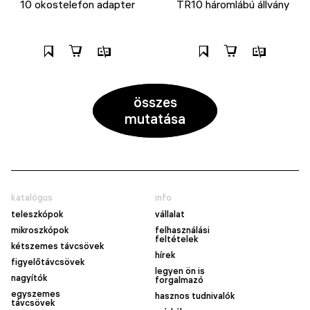
10 okostelefon adapter
TR10 háromlábú állvány
összes
mutatása
katalógus
info
teleszkópok
vállalat
mikroszkópok
felhasználási
feltételek
kétszemes távcsövek
hírek
figyelőtávcsövek
legyen ön is
nagyítók
forgalmazó
egyszemes
hasznos tudnivalók
távcsövek