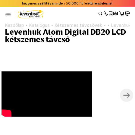
Ingyenes szállítás minden 50 000 Ft feletti rendelésnél.
Kezdőlap
Katalógus
Kétszemes távcsövek
Levenhuk A
Levenhuk Atom Digital DB20 LCD
kétszemes távcső