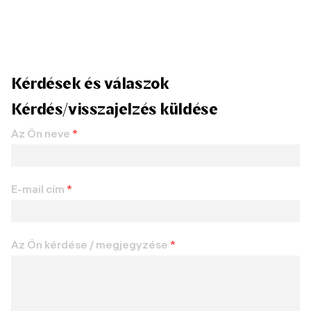
Kérdések és válaszok
Kérdés/visszajelzés küldése
Az Ön neve
*
E-mail cím
*
Az Ön kérdése / megjegyzése
*