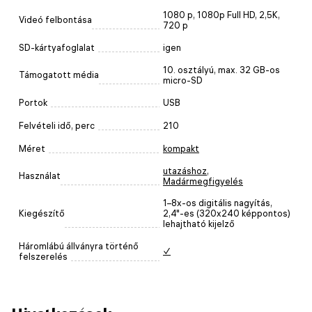
1080 p, 1080p Full HD, 2,5K,
Videó felbontása
720 p
SD-kártyafoglalat
igen
10. osztályú, max. 32 GB-os
Támogatott média
micro-SD
Portok
USB
Felvételi idő, perc
210
Méret
kompakt
utazáshoz
,
Használat
Madármegfigyelés
1–8x-os digitális nagyítás,
Kiegészítő
2,4"-es (320x240 képpontos)
lehajtható kijelző
Háromlábú állványra történő
✓
felszerelés