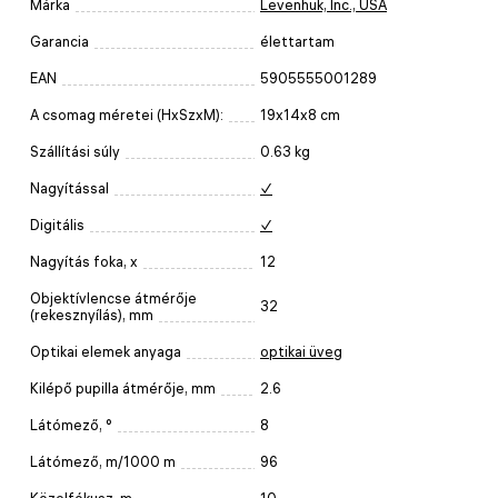
Márka
Levenhuk, Inc., USA
Garancia
élettartam
EAN
5905555001289
A csomag méretei (HxSzxM):
19x14x8 cm
Szállítási súly
0.63 kg
Nagyítással
✓
Digitális
✓
Nagyítás foka, x
12
Objektívlencse átmérője
32
(rekesznyílás), mm
Optikai elemek anyaga
optikai üveg
Kilépő pupilla átmérője, mm
2.6
Látómező, °
8
Látómező, m/1000 m
96