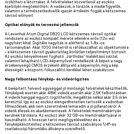
örökítheti a látottakat. A felvételeket közvetlenül az eszköz
kijelzőjén megtekintheti. A vadászok, a túrázók, a madárfigyelők,
valamint a természetkedvelők igazán értékelni fogják a kétszemes
távcső előnyeit.
Optikai előnyök és tervezési jellemzők
A Levenhuk Atom Digital DB20 LCD kétszemes távcső optikai
rendszere az eszköz kompakt mérete ellenére erős (12x-es)
nagyítást kínál. Digitális nagyítás is elérhető az 1–8x-os
tartományban. Akár 1000 méterről is ráfókuszálhat az objektumokra
– a kétszemes távcső gyakorlatilag korlátlan teljesítményt biztosít.
Az eszköz kényelmesen fogható „zárthidas” kialakítású vázzal,
valamint lehajtható LCD-képernyővel rendelkezik. A képet a nagy
érzékenységű CMOS érzékelő állítja elő a képernyőn, míg a kép
élességét a központi fókuszállító kerékkel lehet szabályozni.
Nagy felbontású fénykép- és videórögzítés
A beépített felvevő egységgel jó minőségű felvételek készíthetők,
fényképek esetén akár 48M, videók esetén akár 2,5K felbontásban.
A videók hanggal együtt rögzíthetők, megállítás nélkül akár 3,5 órán
keresztül, így ez az eszköz elengedhetetlen tartozék a vadonban
filmezőknek, akik nem szeretnének lemaradni a jó pillanatokról. A
videók élesek és akadásmentesek. A felvételek memóriakártyán
kerülnek tárolásra. Az eszköz akár 32 GB-os memóriakártyával is
használható. A hosszan tartó megfigyelésekhez és a
fényképkészítéshez a kétszemes távcső szabványos 1/4"-es
csatlakozójú háromlábú állványra szerelhető.