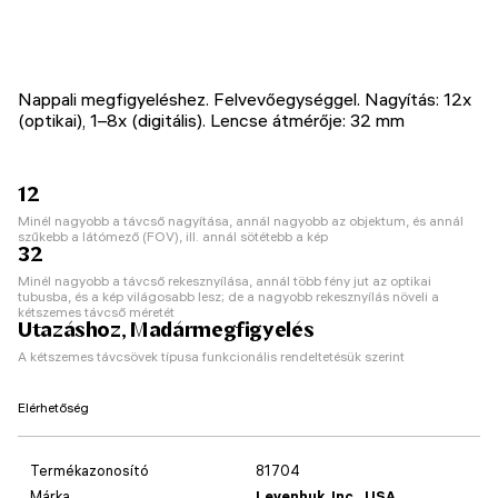
Nappali megfigyeléshez. Felvevőegységgel. Nagyítás: 12x
(optikai), 1–8x (digitális). Lencse átmérője: 32 mm
12
Minél nagyobb a távcső nagyítása, annál nagyobb az objektum, és annál
szűkebb a látómező (FOV), ill. annál sötétebb a kép
32
Minél nagyobb a távcső rekesznyílása, annál több fény jut az optikai
tubusba, és a kép világosabb lesz; de a nagyobb rekesznyílás növeli a
kétszemes távcső méretét
Utazáshoz, Madármegfigyelés
A kétszemes távcsövek típusa funkcionális rendeltetésük szerint
Elérhetőség
Termékazonosító
81704
Márka
Levenhuk, Inc., USA