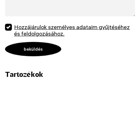
Hozzájárulok személyes adataim gyűjtéséhez
és feldolgozásához.
Tartozékok