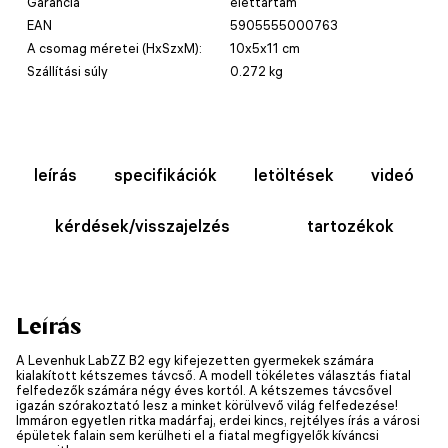
Garancia
élettartam
EAN
5905555000763
A csomag méretei (HxSzxM):
10x5x11 cm
Szállítási súly
0.272 kg
leírás
specifikációk
letöltések
videó
kérdések/visszajelzés
tartozékok
Leírás
A Levenhuk LabZZ B2 egy kifejezetten gyermekek számára
kialakított kétszemes távcső. A modell tökéletes választás fiatal
felfedezők számára négy éves kortól. A kétszemes távcsővel
igazán szórakoztató lesz a minket körülvevő világ felfedezése!
Immáron egyetlen ritka madárfaj, erdei kincs, rejtélyes írás a városi
épületek falain sem kerülheti el a fiatal megfigyelők kíváncsi