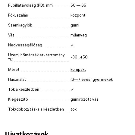
Pupillatávolság (PD), mm
50 — 65
Fókuszálás
központi
Szemkagylók
gumi
Váz
műanyag
Nedvességállóság
✓
Üzemi hőmérséklet-tartomány,
-30...+50
°C
Méret
kompakt
Használat
(3—7 éves) gyermekek
Tok a készletben
✓
Kiegészítő
gumírozott váz
Tok/doboz/táska a készletben
tok
Hivatkozások