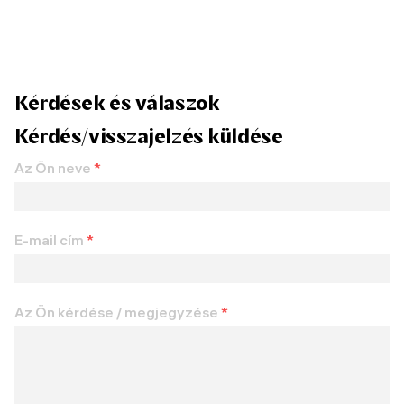
Kérdések és válaszok
Kérdés/visszajelzés küldése
Az Ön neve
*
E-mail cím
*
Az Ön kérdése / megjegyzése
*