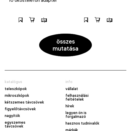
összes
mutatása
katalógus
info
teleszkópok
vállalat
mikroszkópok
felhasználási
feltételek
kétszemes távcsövek
hírek
figyelőtávcsövek
legyen ön is
nagyítók
forgalmazó
egyszemes
hasznos tudnivalók
távcsövek
márkák