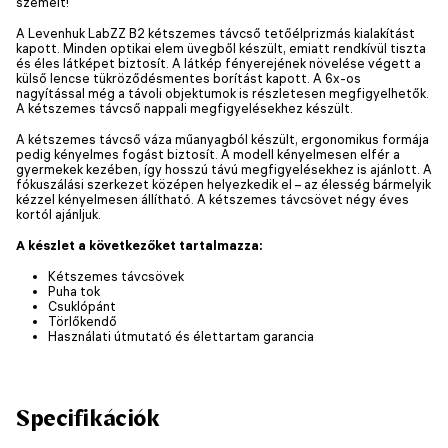
szemeit!
A Levenhuk LabZZ B2 kétszemes távcső tetőélprizmás kialakítást
kapott. Minden optikai elem üvegből készült, emiatt rendkívül tiszta
és éles látképet biztosít. A látkép fényerejének növelése végett a
külső lencse tükröződésmentes borítást kapott. A 6x-os
nagyítással még a távoli objektumok is részletesen megfigyelhetők.
A kétszemes távcső nappali megfigyelésekhez készült.
A kétszemes távcső váza műanyagból készült, ergonomikus formája
pedig kényelmes fogást biztosít. A modell kényelmesen elfér a
gyermekek kezében, így hosszú távú megfigyelésekhez is ajánlott. A
fókuszálási szerkezet középen helyezkedik el – az élesség bármelyik
kézzel kényelmesen állítható. A kétszemes távcsövet négy éves
kortól ajánljuk.
A készlet a következőket tartalmazza:
Kétszemes távcsövek
Puha tok
Csuklópánt
Törlőkendő
Használati útmutató és élettartam garancia
Specifikációk