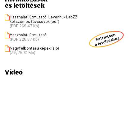
és letöltések
Használati útmutató: Levenhuk LabZZ
kétszemes távcsövek (pdf)
(PDF, 269.47 Kb)
kattintson
Használati útmutató
a letöltéshez
(PDF, 228.87 Kb)
Nagyfelbontású képek (zip)
(ZIP, 75.81 Mb)
Videó