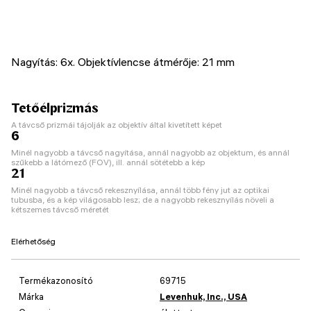
Nagyítás: 6x. Objektívlencse átmérője: 21 mm
Tetőélprizmás
A távcső prizmái tájolják az objektív által kivetített képet
6
Minél nagyobb a távcső nagyítása, annál nagyobb az objektum, és annál
szűkebb a látómező (FOV), ill. annál sötétebb a kép
21
Minél nagyobb a távcső rekesznyílása, annál több fény jut az optikai
tubusba, és a kép világosabb lesz; de a nagyobb rekesznyílás növeli a
kétszemes távcső méretét
Elérhetőség
Termékazonosító
69715
Márka
Levenhuk, Inc., USA