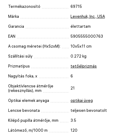
Termékazonosító
69715
Márka
Levenhuk, Inc., USA
Garancia
élettartam
EAN
5905555000763
A csomag méretei (HxSzxM):
10x5x11 cm
Szállítási súly
0.272 kg
Prizmatípus
tetőélprizmás
Nagyítás foka, x
6
Objektívlencse átmérője
21
(rekesznyílás), mm
Optikai elemek anyaga
optikai üveg
Lencse bevonata
teljesen bevonatolt
Kilépő pupilla átmérője, mm
3.5
Látómező, m/1000 m
120