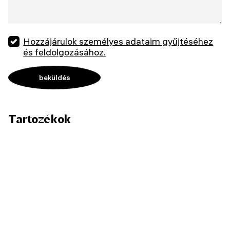
Hozzájárulok személyes adataim gyűjtéséhez
és feldolgozásához.
Tartozékok