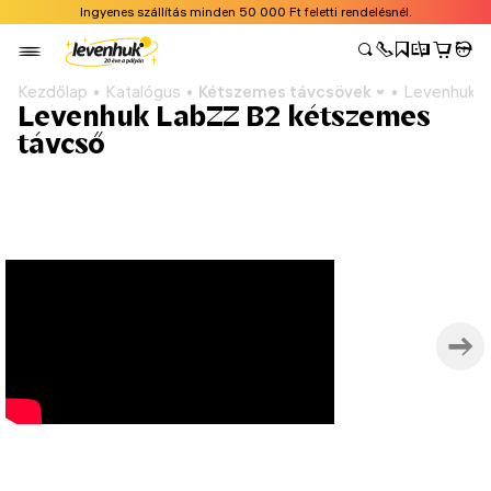
Ingyenes szállítás minden 50 000 Ft feletti rendelésnél.
Kezdőlap
Katalógus
Kétszemes távcsövek
Levenhuk L
Levenhuk LabZZ B2 kétszemes
távcső