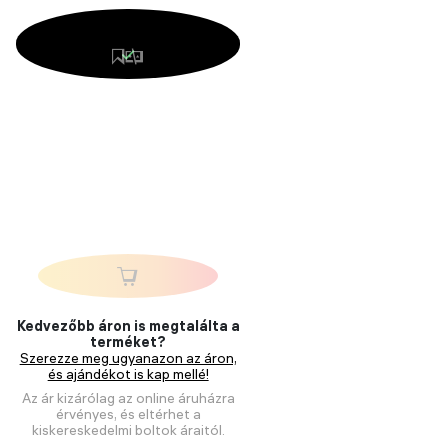
Kedvezőbb áron is megtalálta a
terméket?
Szerezze meg ugyanazon az áron,
és ajándékot is kap mellé!
Az ár kizárólag az online áruházra
érvényes, és eltérhet a
kiskereskedelmi boltok áraitól.