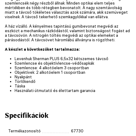
szemlencsék négy részből állnak. Minden optikai elem teljes
mértékben és több rétegben bevonatolt. A nagy szemtávolság
miatt a távcső tökéletes választás azok számára, akik szemüveget
viselnek. A távcső tekerhető szemkagylókkal van ellátva.
A ház vízálló. A kényelmes tapintású gumibevonat megvédi az
eszközt a mechanikus rázkódástól, valamint biztonságost fogást ad
a távcsövön. A nitrogén töltés megvédi az optikai elemeket a
párásodástól. A távcsövet háromlábú állványra is rögzítheti.
A készlet a következőket tartalmazza:
Levenhuk Sherman PLUS 6,5x32 kétszemes távcső
Szemlencse és objektívlencse-védősapkák
Szemlencse: 4 alkotóelem 3 csoportban
Objektívek: 2 alkotóelem 1 csoportban
Nyakpánt
Törlőkendő
Táska
Használati útmutató és élettartam garancia
Specifikációk
Termékazonosító
67730