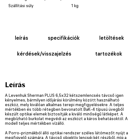
Szállítási súly
1 kg
leírás
specifikációk
letöltések
kérdések/visszajelzés
tartozékok
Leírás
A Levenhuk Sherman PLUS 6,5x32 kétszemlencsés távcső igen
kényelmes, bármilyen időjárási körülmény között használható
eszköz, mely kiválóan alkalmas terepi megfigyelésekre. A teljes
mértékben és több rétegben bevonatolt BaK-4 típusú üvegből
készült optikai elemek biztosítják a kiváló minőségű látképet. A
megbízható burkolat megvédi az eszközt a káros behatásoktól. A
modell teljes mértékben vízálló.
A Porro-prizmákból álló optikai rendszer széles látómezőt nyújt a
megfigyelő számára. A távcső objektív lencséi két részből, míg a