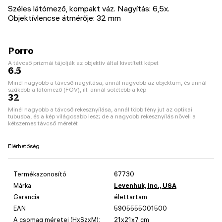
Széles látómező, kompakt váz. Nagyítás: 6,5x.
Objektívlencse átmérője: 32 mm
Porro
A távcső prizmái tájolják az objektív által kivetített képet
6.5
Minél nagyobb a távcső nagyítása, annál nagyobb az objektum, és annál
szűkebb a látómező (FOV), ill. annál sötétebb a kép
32
Minél nagyobb a távcső rekesznyílása, annál több fény jut az optikai
tubusba, és a kép világosabb lesz; de a nagyobb rekesznyílás növeli a
kétszemes távcső méretét
Elérhetőség
Termékazonosító
67730
Márka
Levenhuk, Inc., USA
Garancia
élettartam
EAN
5905555001500
A csomag méretei (HxSzxM):
21x21x7 cm