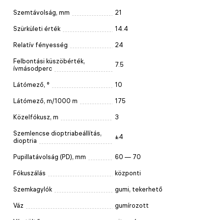
Szemtávolság, mm
21
Szürkületi érték
14.4
Relatív fényesség
24
Felbontási küszöbérték,
7.5
ívmásodperc
Látómező, °
10
Látómező, m/1000 m
175
Közelfókusz, m
3
Szemlencse dioptriabeállítás,
±4
dioptria
Pupillatávolság (PD), mm
60 — 70
Fókuszálás
központi
Szemkagylók
gumi, tekerhető
Váz
gumírozott