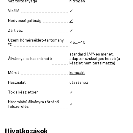
Váz töltőanyaga
nitrogén
Vízálló
✓
Nedvességállóság
✓
Zárt váz
✓
Üzemi hőmérséklet-tartomány,
-15...+40
°C
standard 1/4"-es menet,
Állvánnyal is használható
adapter szükséges hozzá (a
készlet nem tartalmazza)
Méret
kompakt
Használat
utazáshoz
Tok a készletben
✓
Háromlábú állványra történő
✓
felszerelés
Hivatkozások