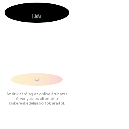
Az ár kizárólag az online áruházra
érvényes, és eltérhet a
kiskereskedelmi boltok áraitól.