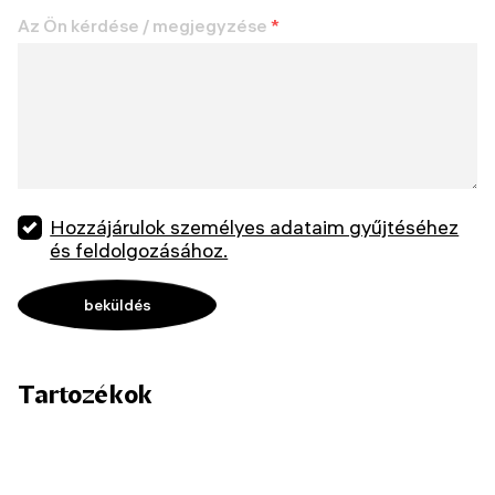
Az Ön kérdése / megjegyzése
*
Hozzájárulok személyes adataim gyűjtéséhez
és feldolgozásához.
Tartozékok