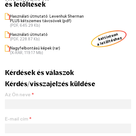
és letöltések
Használati útmutató: Levenhuk Sherman
PLUS kétszemes távcsövek (pdf)
(PDF, 645.29 Kb)
kattintson
Használati útmutató
a letöltéshez
(PDF, 228.87 Kb)
Nagyfelbontású képek (rar)
(X-RAR, 119.17 Mb)
Kérdések és válaszok
Kérdés/visszajelzés küldése
Az Ön neve
*
E-mail cím
*