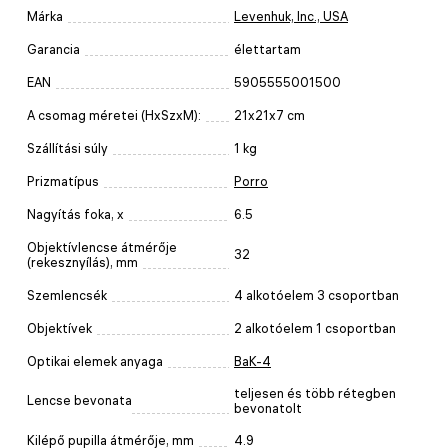
Márka
Levenhuk, Inc., USA
Garancia
élettartam
EAN
5905555001500
A csomag méretei (HxSzxM):
21x21x7 cm
Szállítási súly
1 kg
Prizmatípus
Porro
Nagyítás foka, x
6.5
Objektívlencse átmérője
32
(rekesznyílás), mm
Szemlencsék
4 alkotóelem 3 csoportban
Objektívek
2 alkotóelem 1 csoportban
Optikai elemek anyaga
BaK-4
teljesen és több rétegben
Lencse bevonata
bevonatolt
Kilépő pupilla átmérője, mm
4.9