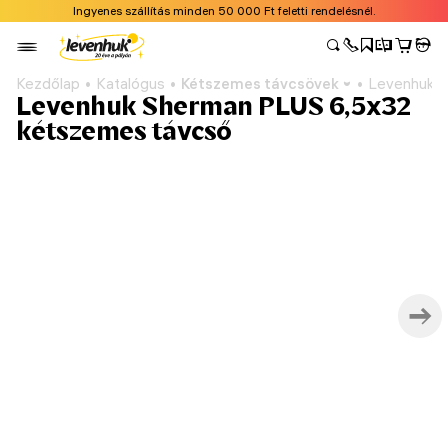
Ingyenes szállítás minden 50 000 Ft feletti rendelésnél.
Kezdőlap
Katalógus
Kétszemes távcsövek
Levenhuk S
Levenhuk Sherman PLUS 6,5x32
kétszemes távcső