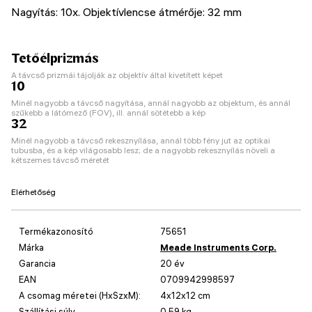
Nagyítás: 10x. Objektívlencse átmérője: 32 mm
Tetőélprizmás
A távcső prizmái tájolják az objektív által kivetített képet
10
Minél nagyobb a távcső nagyítása, annál nagyobb az objektum, és annál
szűkebb a látómező (FOV), ill. annál sötétebb a kép
32
Minél nagyobb a távcső rekesznyílása, annál több fény jut az optikai
tubusba, és a kép világosabb lesz; de a nagyobb rekesznyílás növeli a
kétszemes távcső méretét
Elérhetőség
Termékazonosító
75651
Márka
Meade Instruments Corp.
Garancia
20 év
EAN
0709942998597
A csomag méretei (HxSzxM):
4x12x12 cm
Szállítási súly
0.59 kg