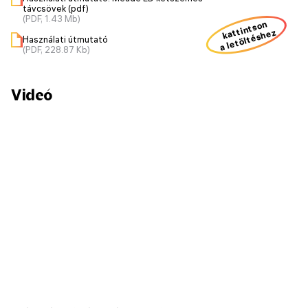
távcsövek (pdf)
(PDF, 1.43 Mb)
kattintson
a letöltéshez
Használati útmutató
(PDF, 228.87 Kb)
Videó