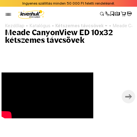
Ingyenes szállítás minden 50 000 Ft feletti rendelésnél.
Kezdőlap
Katalógus
Kétszemes távcsövek
Meade Cany
Meade CanyonView ED 10x32
kétszemes távcsövek