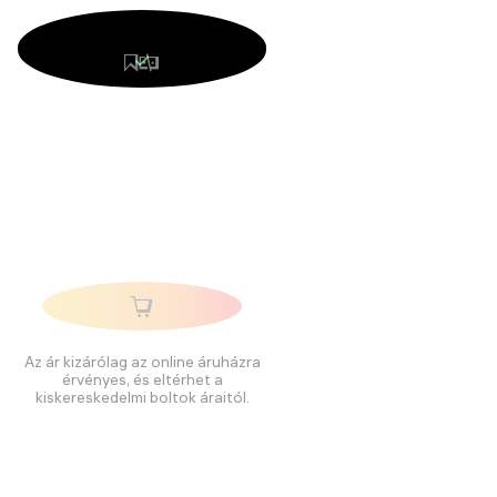
Az ár kizárólag az online áruházra
érvényes, és eltérhet a
kiskereskedelmi boltok áraitól.