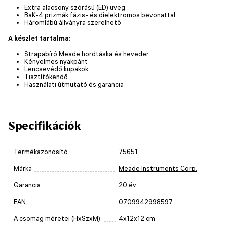
Extra alacsony szórású (ED) üveg
BaK-4 prizmák fázis- és dielektromos bevonattal
Háromlábú állványra szerelhető
A készlet tartalma:
Strapabíró Meade hordtáska és heveder
Kényelmes nyakpánt
Lencsevédő kupakok
Tisztítókendő
Használati útmutató és garancia
Specifikációk
Termékazonosító
75651
Márka
Meade Instruments Corp.
Garancia
20 év
EAN
0709942998597
A csomag méretei (HxSzxM):
4x12x12 cm