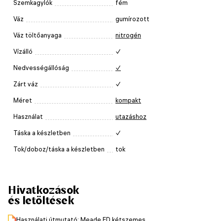
Szemkagylók
fém
Váz
gumírozott
Váz töltőanyaga
nitrogén
Vízálló
✓
Nedvességállóság
✓
Zárt váz
✓
Méret
kompakt
Használat
utazáshoz
Táska a készletben
✓
Tok/doboz/táska a készletben
tok
Hivatkozások
és letöltések
Használati útmutató: Meade ED kétszemes