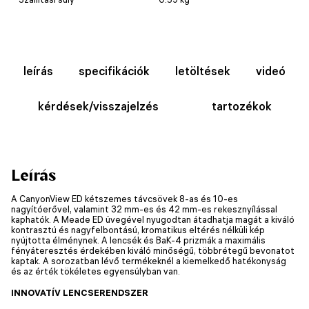
leírás
specifikációk
letöltések
videó
kérdések/visszajelzés
tartozékok
Leírás
A CanyonView ED kétszemes távcsövek 8-as és 10-es
nagyítóerővel, valamint 32 mm-es és 42 mm-es rekesznyílással
kaphatók. A Meade ED üvegével nyugodtan átadhatja magát a kiváló
kontrasztú és nagyfelbontású, kromatikus eltérés nélküli kép
nyújtotta élménynek. A lencsék és BaK-4 prizmák a maximális
fényáteresztés érdekében kiváló minőségű, többrétegű bevonatot
kaptak. A sorozatban lévő termékeknél a kiemelkedő hatékonyság
és az érték tökéletes egyensúlyban van.
INNOVATÍV LENCSERENDSZER