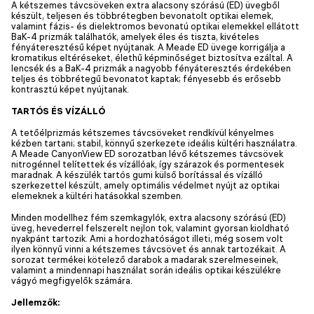
A kétszemes távcsöveken extra alacsony szórású (ED) üvegből
készült, teljesen és többrétegben bevonatolt optikai elemek,
valamint fázis- és dielektromos bevonatú optikai elemekkel ellátott
BaK-4 prizmák találhatók, amelyek éles és tiszta, kivételes
fényáteresztésű képet nyújtanak. A Meade ED üvege korrigálja a
kromatikus eltéréseket, élethű képminőséget biztosítva ezáltal. A
lencsék és a BaK-4 prizmák a nagyobb fényáteresztés érdekében
teljes és többrétegű bevonatot kaptak; fényesebb és erősebb
kontrasztú képet nyújtanak.
TARTÓS ÉS VÍZÁLLÓ
A tetőélprizmás kétszemes távcsöveket rendkívül kényelmes
kézben tartani; stabil, könnyű szerkezete ideális kültéri használatra.
A Meade CanyonView ED sorozatban lévő kétszemes távcsövek
nitrogénnel telítettek és vízállóak, így szárazok és pormentesek
maradnak. A készülék tartós gumi külső borítással és vízálló
szerkezettel készült, amely optimális védelmet nyújt az optikai
elemeknek a kültéri hatásokkal szemben.
Minden modellhez fém szemkagylók, extra alacsony szórású (ED)
üveg, hevederrel felszerelt nejlon tok, valamint gyorsan kioldható
nyakpánt tartozik. Ami a hordozhatóságot illeti, még sosem volt
ilyen könnyű vinni a kétszemes távcsövet és annak tartozékait. A
sorozat termékei kötelező darabok a madarak szerelmeseinek,
valamint a mindennapi használat során ideális optikai készülékre
vágyó megfigyelők számára.
Jellemzők: