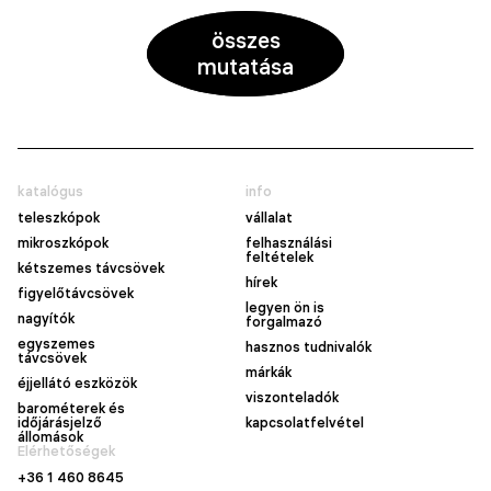
összes
mutatása
katalógus
info
teleszkópok
vállalat
mikroszkópok
felhasználási
feltételek
kétszemes távcsövek
hírek
figyelőtávcsövek
legyen ön is
nagyítók
forgalmazó
egyszemes
hasznos tudnivalók
távcsövek
márkák
éjjellátó eszközök
viszonteladók
barométerek és
időjárásjelző
kapcsolatfelvétel
állomások
Elérhetőségek
+36 1 460 8645