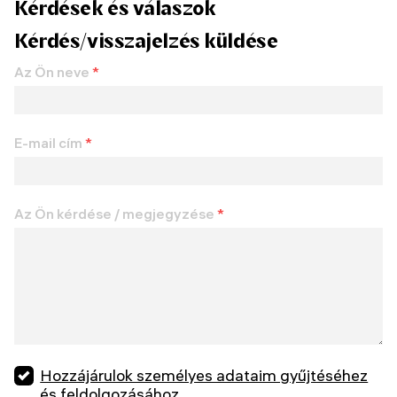
Kérdések és válaszok
Kérdés/visszajelzés küldése
Az Ön neve
*
E-mail cím
*
Az Ön kérdése / megjegyzése
*
Hozzájárulok személyes adataim gyűjtéséhez
és feldolgozásához.