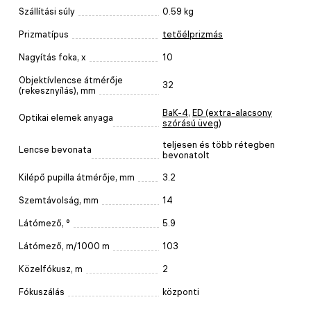
Szállítási súly
0.59 kg
Prizmatípus
tetőélprizmás
Nagyítás foka, x
10
Objektívlencse átmérője
32
(rekesznyílás), mm
BaK-4
,
ED (extra-alacsony
Optikai elemek anyaga
szórású üveg)
teljesen és több rétegben
Lencse bevonata
bevonatolt
Kilépő pupilla átmérője, mm
3.2
Szemtávolság, mm
14
Látómező, °
5.9
Látómező, m/1000 m
103
Közelfókusz, m
2
Fókuszálás
központi