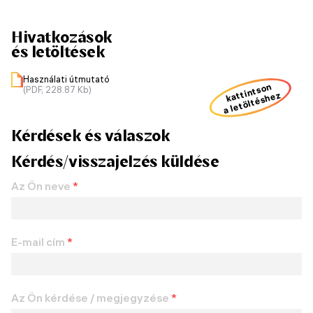
Hivatkozások
és letöltések
Használati útmutató
kattintson
(PDF, 228.87 Kb)
a letöltéshez
Kérdések és válaszok
Kérdés/visszajelzés küldése
Az Ön neve
*
E-mail cím
*
Az Ön kérdése / megjegyzése
*