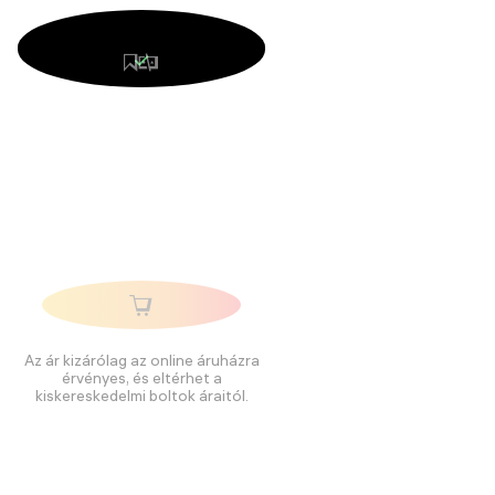
Az ár kizárólag az online áruházra
érvényes, és eltérhet a
kiskereskedelmi boltok áraitól.