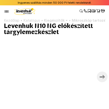
Ingyenes szállítás minden 50 000 Ft feletti rendelésnél.
Kezdőlap
Katalógus
Kiegészítők
Mikroszkóp tartozék
Levenhuk N10 NG előkészített
tárgylemezkészlet