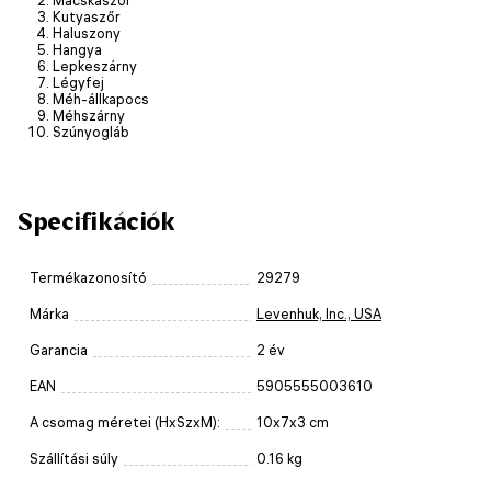
Kutyaszőr
Haluszony
Hangya
Lepkeszárny
Légyfej
Méh-állkapocs
Méhszárny
Szúnyogláb
Specifikációk
Termékazonosító
29279
Márka
Levenhuk, Inc., USA
Garancia
2 év
EAN
5905555003610
A csomag méretei (HxSzxM):
10x7x3 cm
Szállítási súly
0.16 kg