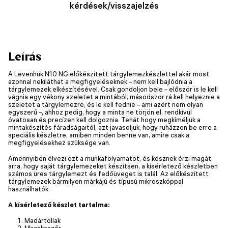
kérdések/visszajelzés
Leírás
A Levenhuk N10 NG előkészített tárgylemezkészlettel akár most
azonnal nekiláthat a megfigyeléseknek – nem kell bajlódnia a
tárgylemezek elkészítésével. Csak gondoljon bele – először is le kell
vágnia egy vékony szeletet a mintából; másodszor rá kell helyeznie a
szeletet a tárgylemezre, és le kell fednie – ami azért nem olyan
egyszerű –, ahhoz pedig, hogy a minta ne törjön el, rendkívül
óvatosan és precízen kell dolgoznia. Tehát hogy megkíméljük a
mintakészítés fáradságaitól, azt javasoljuk, hogy ruházzon be erre a
speciális készletre, amiben minden benne van, amire csak a
megfigyelésekhez szüksége van.
Amennyiben élvezi ezt a munkafolyamatot, és késznek érzi magát
arra, hogy saját tárgylemezeket készítsen, a kísérletező készletben
számos üres tárgylemezt és fedőüveget is talál. Az előkészített
tárgylemezek bármilyen márkájú és típusú mikroszkóppal
használhatók.
A kísérletező készlet tartalma:
Madártollak
Macskaszőr