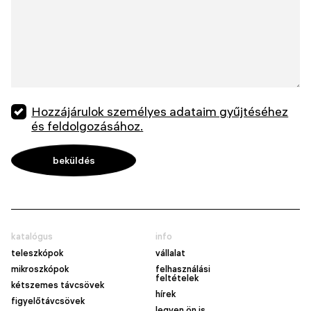
Hozzájárulok személyes adataim gyűjtéséhez
és feldolgozásához.
katalógus
info
teleszkópok
vállalat
mikroszkópok
felhasználási
feltételek
kétszemes távcsövek
hírek
figyelőtávcsövek
legyen ön is