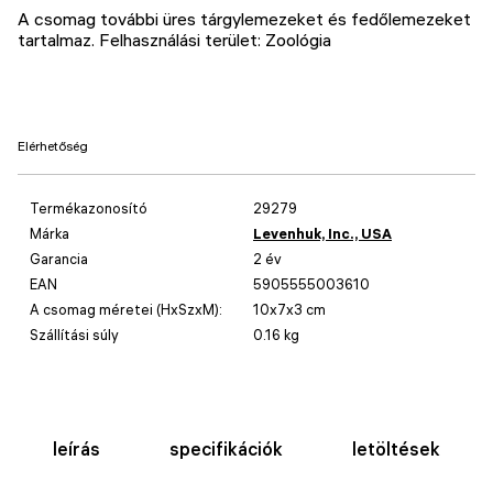
A csomag további üres tárgylemezeket és fedőlemezeket
tartalmaz. Felhasználási terület: Zoológia
Elérhetőség
Termékazonosító
29279
Márka
Levenhuk, Inc., USA
Garancia
2 év
EAN
5905555003610
A csomag méretei (HxSzxM):
10x7x3 cm
Szállítási súly
0.16 kg
leírás
specifikációk
letöltések