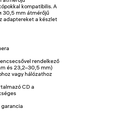
pokkal kompatibilis. A
 и 30,5 mm átmérőjű
az adaptereket a készlet
mera
lencsecsővel rendelkező
mm és 23,2–30,5 mm)
phoz vagy hálózathoz
rtalmazó CD a
ükséges
 garancia