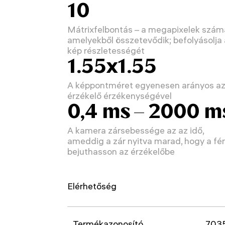
10
Mátrixfelbontás – a megapixelek szám
amelyekből összetevődik; befolyásolja 
kép részletességét
1.55x1.55
A képpontméret egyenesen arányos a
érzékelő érzékenységével
0,4 ms – 2000 m
A kamera zársebessége az az idő,
ameddig a zár nyitva marad, hogy a fé
bejuthasson az érzékelőbe
Elérhetőség
Termékazonosító
703