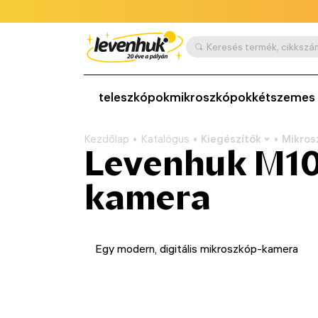
teleszkópok
mikroszkópok
kétszemes 
Kezdőlap
Katalógus
Kiegészítők
Mikros
Levenhuk M100
kamera
Egy modern, digitális mikroszkóp-kamera