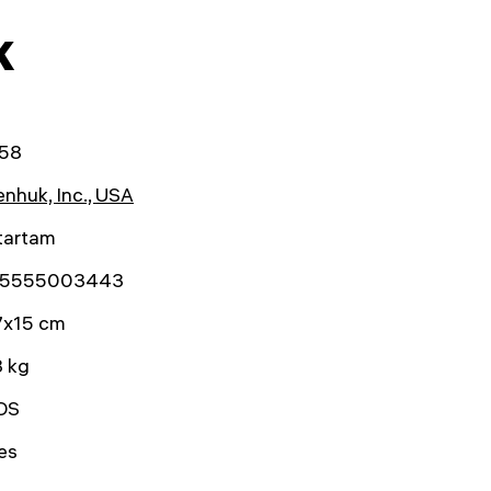
k
58
nhuk, Inc., USA
tartam
5555003443
7x15 cm
3 kg
OS
es