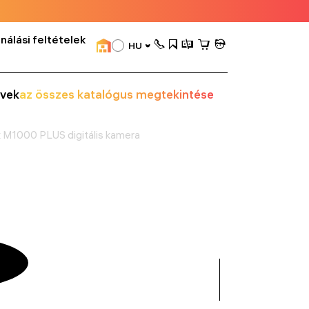
nálási feltételek
HU
vek
az összes katalógus megtekintése
 M1000 PLUS digitális kamera
összes
mutatása