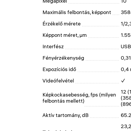
Megapixel
10
Maximális felbontás, képpont
358
Érzékelő mérete
1/2,
Képpont méret, μm
1.55
Interfész
USB
Fényérzékenység
0,31
Expozíciós idő
0,4
Videófelvétel
✓
12 (
Képkockasebesség, fps (milyen
(358
felbontás mellett)
(89
Aktív tartomány, dB
65.
23,