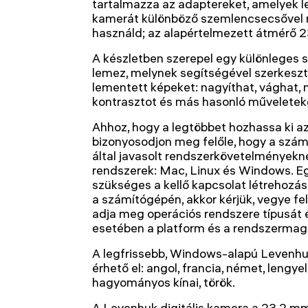
tartalmazza az adaptereket, amelyek le
kamerát különböző szemlencsecsővel 
használd; az alapértelmezett átmérő 
A készletben szerepel egy különleges 
lemez, melynek segítségével szerkeszte
lementett képeket: nagyíthat, vághat,
kontrasztot és más hasonló műveletek
Ahhoz, hogy a legtöbbet hozhassa ki az
bizonyosodjon meg felőle, hogy a szám
által javasolt rendszerkövetelményekne
rendszerek: Mac, Linux és Windows. Eg
szükséges a kellő kapcsolat létrehozás
a számítógépén, akkor kérjük, vegye fel
adja meg operációs rendszere típusát 
esetében a platform és a rendszermag
A legfrissebb, Windows-alapú Levenhuk
érhető el: angol, francia, német, lengyel
hagyományos kínai, török.
A Levenhuk digitális kamera a 23,2 m