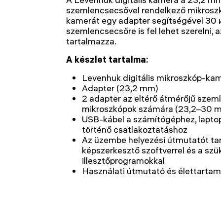
szemlencsecsővel rendelkező mikroszkó
kamerát egy adapter segítségével 30
szemlencsecsőre is fel lehet szerelni, 
tartalmazza.
A készlet tartalma:
Levenhuk digitális mikroszkóp-ka
Adapter (23,2 mm)
2 adapter az eltérő átmérőjű szem
mikroszkópok számára (23,2–30 
USB-kábel a számítógéphez, lapto
történő csatlakoztatáshoz
Az üzembe helyezési útmutatót ta
képszerkesztő szoftverrel és a sz
illesztőprogramokkal
Használati útmutató és élettartam