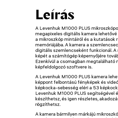
Leírás
A Levenhuk M1000 PLUS mikroszkópok
megapixeles digitális kamera lehetővé
a mikroszkóp mintáiról és a kutatások 
memóriájába. A kamera a szemlencsec
digitális szemlencseként funkcionál. A
képét a számítógép képernyőjére tovább
Ezenkívül a csomagban megtalálható
képfeldolgozó szoftvere is.
A Levenhuk M1000 PLUS kamera lehet
képpont felbontású fényképek és videó
képkocka-sebesség eléri a 53 képkoc
Levenhuk M1000 PLUS segítségével él
készíthetsz, és igen részletes, akado
rögzíthetsz.
A kamera bármilyen márkájú mikroszkóp