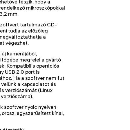
hetővé teszik, hogy a
rendelkező mikroszkópokkal
23,2 mm.
szoftvert tartalmazó CD-
ni tudja az előzőleg
 megváltoztathatja a
et végezhet.
 új kamerájából,
ítógépe megfelel a gyártó
k. Kompatibilis operációs
y USB 2.0 port is
ához. Ha a szoftver nem fut
 velünk a kapcsolatot és
és verziószámát (Linux
 verziószáma).
 szoftver nyolc nyelven
, orosz, egyszerűsített kínai,
m átmérőjű