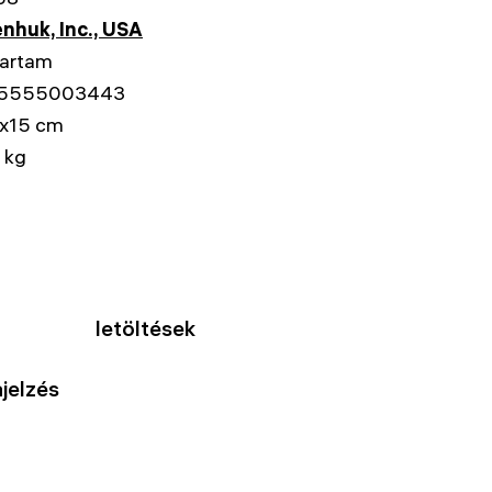
nhuk, Inc., USA
tartam
5555003443
x15 cm
 kg
letöltések
jelzés