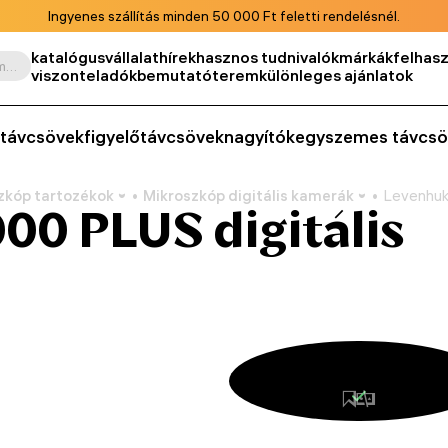
Ingyenes szállítás minden 50 000 Ft feletti rendelésnél.
katalógus
vállalat
hírek
hasznos tudnivalók
márkák
felhasz
Keresés termék, cikkszám, kategória stb. szerint
viszonteladók
bemutatóterem
különleges ajánlatok
távcsövek
figyelőtávcsövek
nagyítók
egyszemes távcsö
zkóp tartozékok
Mikroszkóp digitális kamerák
Levenhuk
0 PLUS digitális