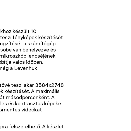
hoz készült 10
 teszi fényképek készítését
rögzítését a számítógép
sőbe van behelyezve és
 mikroszkóp lencséjének
ítja valós időben.
 még a Levenhuk
ővé teszi akár 3584x2748
k készítését. A maximális
kát másodpercenként. A
es és kontrasztos képeket
zásmentes videókat
ra felszerelhető. A készlet