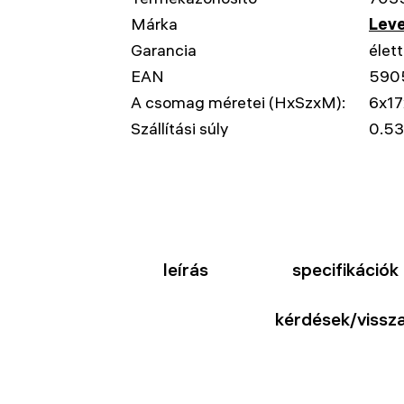
Márka
Leve
Garancia
élet
EAN
590
A csomag méretei (HxSzxM):
6x17
Szállítási súly
0.53
leírás
specifikációk
kérdések/vissza