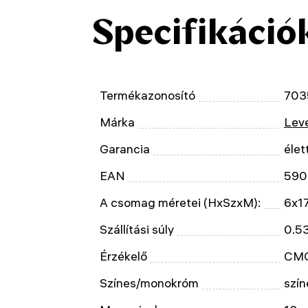
Specifikáció
Termékazonosító
703
Márka
Leve
Garancia
élet
EAN
590
A csomag méretei (HxSzxM):
6x1
Szállítási súly
0.5
Érzékelő
CM
Színes/monokróm
szín