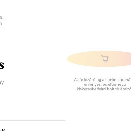
a,
a
z
s
Az ár kizárólag az online áruhá
ny
érvényes, és eltérhet a
kiskereskedelmi boltok áraitó
58