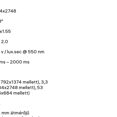
4x2748
3"
x1.55
 2.0
 v / lux.sec @ 550 nm
 ms – 2000 ms
1792x1374 mellett), 3,3
4x2748 mellett), 53
6x684 mellett)
2
2 mm átmérőjű