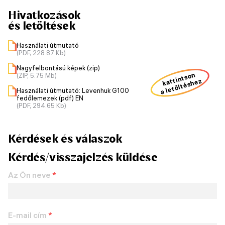
Hivatkozások
és letöltések
Használati útmutató
(PDF, 228.87 Kb)
Nagyfelbontású képek (zip)
kattintson
(ZIP, 5.75 Mb)
a letöltéshez
Használati útmutató: Levenhuk G100
fedőlemezek (pdf) EN
(PDF, 294.65 Kb)
Kérdések és válaszok
Kérdés/visszajelzés küldése
Az Ön neve
*
E-mail cím
*