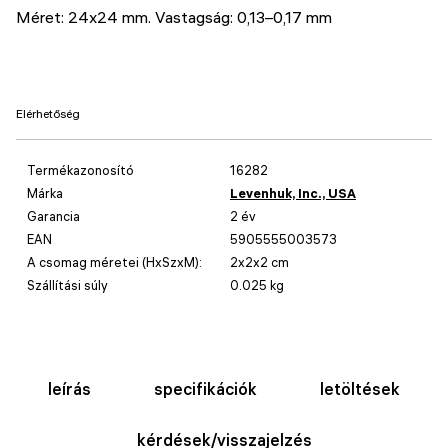
Méret: 24x24 mm. Vastagság: 0,13–0,17 mm
Elérhetőség
Termékazonosító
16282
Márka
Levenhuk, Inc., USA
Garancia
2 év
EAN
5905555003573
A csomag méretei (HxSzxM):
2x2x2 cm
Szállítási súly
0.025 kg
leírás
specifikációk
letöltések
kérdések/visszajelzés