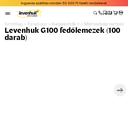
Ingyenes szállítás minden 50 000 Ft feletti rendelésnél.
Kezdőlap
Katalógus
Kiegészítők
Mikroszkóp tartozék
Levenhuk G100 fedőlemezek (100
darab)