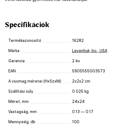
Specifikációk
Termékazonosító
16282
Márka
Levenhuk, Inc., USA
Garancia
2 év
EAN
5905555003573
A csomag méretei (HxSzxM):
2x2x2 cm
Szállítási súly
0.025 kg
Méret, mm
24x24
Vastagság, mm
0.13 — 0.17
Mennyiség, db
100