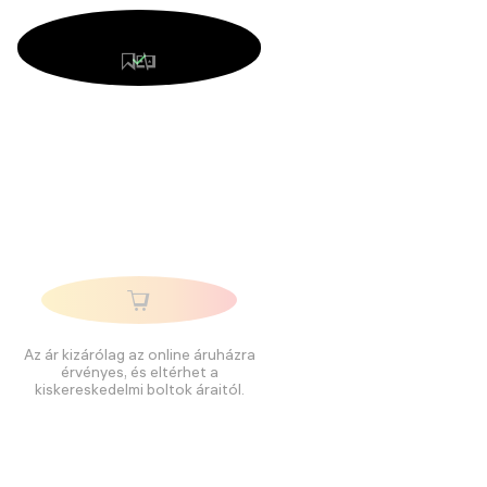
Az ár kizárólag az online áruházra
érvényes, és eltérhet a
kiskereskedelmi boltok áraitól.