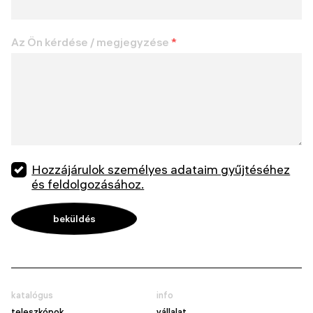
Az Ön kérdése / megjegyzése
*
Hozzájárulok személyes adataim gyűjtéséhez
és feldolgozásához.
katalógus
info
teleszkópok
vállalat