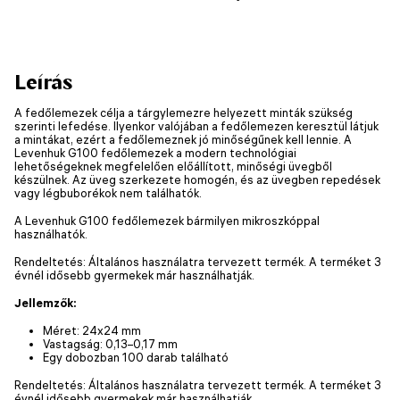
Leírás
A fedőlemezek célja a tárgylemezre helyezett minták szükség
szerinti lefedése. Ilyenkor valójában a fedőlemezen keresztül látjuk
a mintákat, ezért a fedőlemeznek jó minőségűnek kell lennie. A
Levenhuk G100 fedőlemezek a modern technológiai
lehetőségeknek megfelelően előállított, minőségi üvegből
készülnek. Az üveg szerkezete homogén, és az üvegben repedések
vagy légbuborékok nem találhatók.
A Levenhuk G100 fedőlemezek bármilyen mikroszkóppal
használhatók.
Rendeltetés: Általános használatra tervezett termék. A terméket 3
évnél idősebb gyermekek már használhatják.
Jellemzők:
Méret: 24x24 mm
Vastagság: 0,13–0,17 mm
Egy dobozban 100 darab található
Rendeltetés: Általános használatra tervezett termék. A terméket 3
évnél idősebb gyermekek már használhatják.