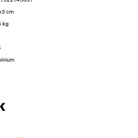
x3 cm
5 kg
5
mínium
k