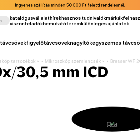
Ingyenes szállítás minden 50 000 Ft feletti rendelésnél.
katalógus
vállalat
hírek
hasznos tudnivalók
márkák
felhasz
Keresés termék, cikkszám, kategória stb. szerint
viszonteladók
bemutatóterem
különleges ajánlatok
távcsövek
figyelőtávcsövek
nagyítók
egyszemes távcsö
zkóp tartozékok
Mikroszkóp szemlencsék
Bresser WF 2
0x/30,5 mm ICD