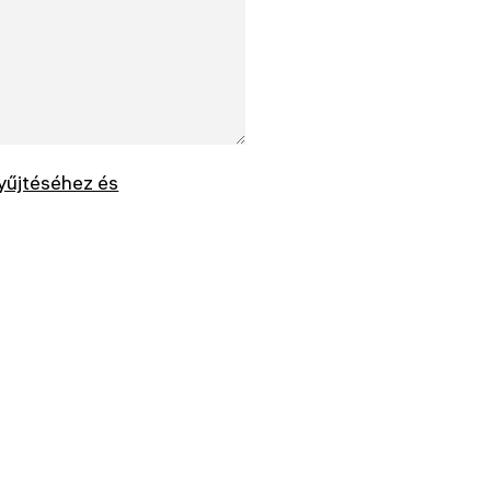
yűjtéséhez és