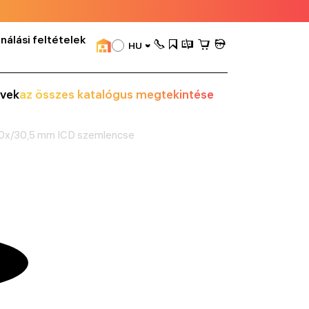
nálási feltételek
HU
vek
az összes katalógus megtekintése
0x/30,5 mm ICD szemlencse