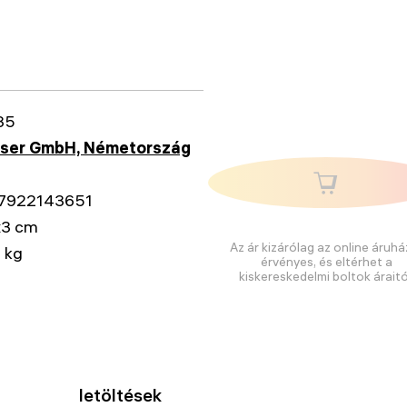
35
sser GmbH, Németország
7922143651
x3 cm
Az ár kizárólag az online áruhá
 kg
érvényes, és eltérhet a
kiskereskedelmi boltok áraitó
letöltések