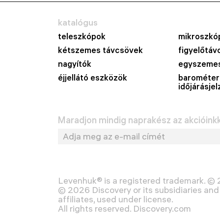
katalógus
teleszkópok
mikroszkó
kétszemes távcsövek
figyelőtáv
nagyítók
egyszemes
éjjellátó eszközök
barométer
időjárásje
Maradjon mindig naprakész az akcióinkka
Levenhuk® is a registered trademark. ©
© 2026 Discovery or its subsidiaries and 
affiliates, used under license.
All rights reserved. Discovery.com