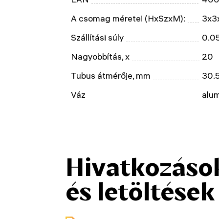
A csomag méretei (HxSzxM):
3x3
Szállítási súly
0.0
Nagyobbítás, x
20
Tubus átmérője, mm
30.
Váz
alu
Hivatkozáso
és letöltések