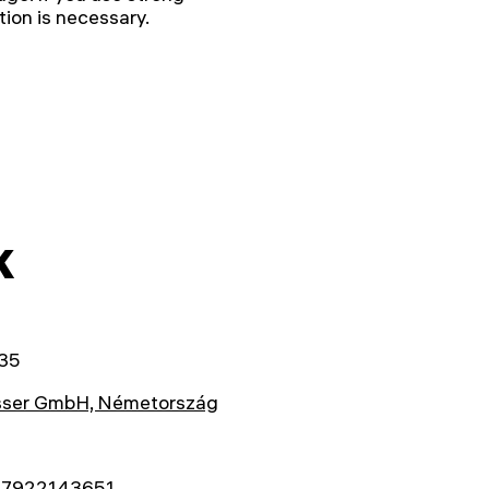
tion is necessary.
k
35
sser GmbH, Németország
7922143651