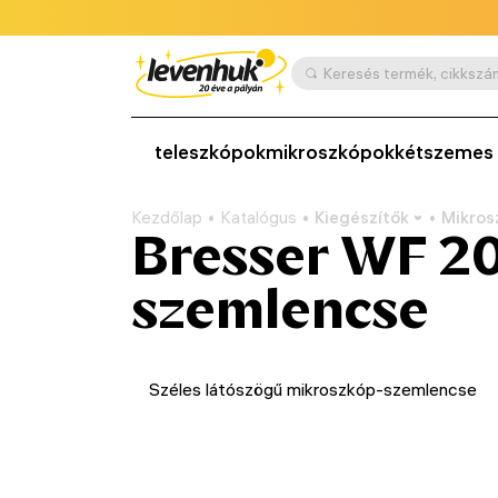
teleszkópok
mikroszkópok
kétszemes 
Kezdőlap
Katalógus
Kiegészítők
Mikros
Bresser WF 2
szemlencse
Széles látószögű mikroszkóp-szemlencse