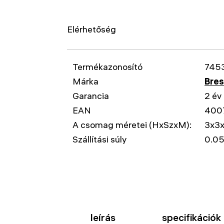
Elérhetőség
Termékazonosító
745
Márka
Bre
Garancia
2 év
EAN
400
A csomag méretei (HxSzxM):
3x3
Szállítási súly
0.05
leírás
specifikációk