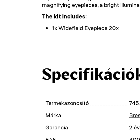
magnifying eyepieces, a bright illumina
The kit includes:
1x Widefield Eyepiece 20x
Specifikáció
Termékazonosító
745
Márka
Bre
Garancia
2 év
EAN
400