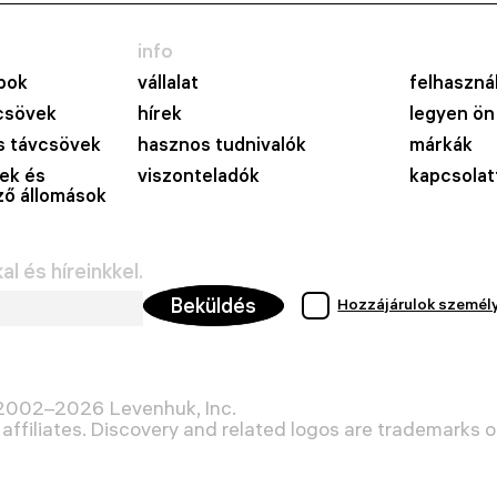
info
pok
vállalat
felhasznál
csövek
hírek
legyen ön
 távcsövek
hasznos tudnivalók
márkák
ek és
viszonteladók
kapcsolat
lző állomások
l és híreinkkel.
Beküldés
Hozzájárulok személ
 2002–2026 Levenhuk, Inc.
affiliates. Discovery and related logos are trademarks of