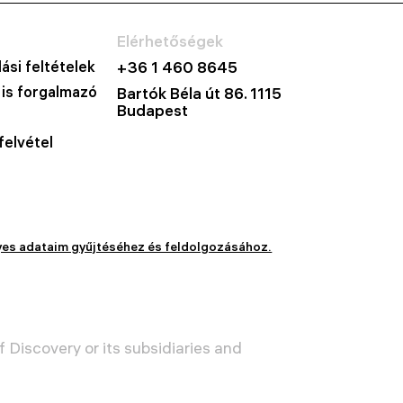
Elérhetőségek
ási feltételek
+36 1 460 8645
 is forgalmazó
Bartók Béla út 86. 1115
Budapest
felvétel
yes adataim gyűjtéséhez és feldolgozásához.
 Discovery or its subsidiaries and