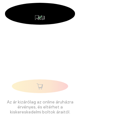
Az ár kizárólag az online áruházra
érvényes, és eltérhet a
kiskereskedelmi boltok áraitól.