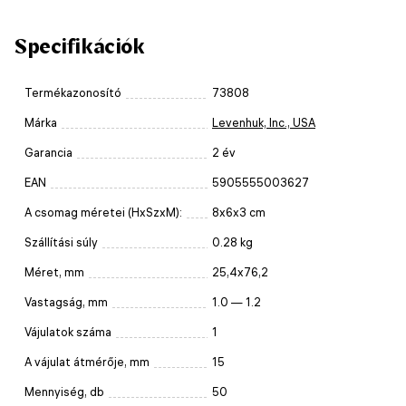
Specifikációk
Termékazonosító
73808
Márka
Levenhuk, Inc., USA
Garancia
2 év
EAN
5905555003627
A csomag méretei (HxSzxM):
8x6x3 cm
Szállítási súly
0.28 kg
Méret, mm
25,4x76,2
Vastagság, mm
1.0 — 1.2
Vájulatok száma
1
A vájulat átmérője, mm
15
Mennyiség, db
50