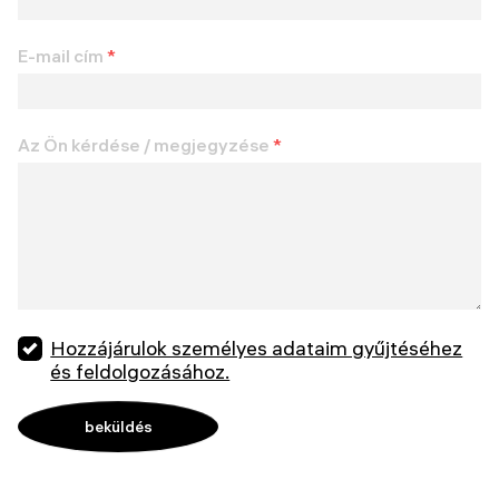
E-mail cím
*
Az Ön kérdése / megjegyzése
*
Hozzájárulok személyes adataim gyűjtéséhez
és feldolgozásához.