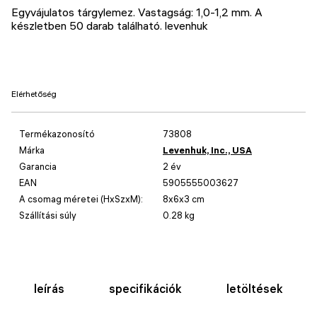
Egyvájulatos tárgylemez. Vastagság: 1,0-1,2 mm. A
készletben 50 darab található. levenhuk
Elérhetőség
Termékazonosító
73808
Márka
Levenhuk, Inc., USA
Garancia
2 év
EAN
5905555003627
A csomag méretei (HxSzxM):
8x6x3 cm
Szállítási súly
0.28 kg
leírás
specifikációk
letöltések