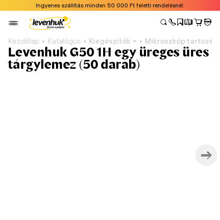
Ingyenes szállítás minden 50 000 Ft feletti rendelésnél.
Kezdőlap
Katalógus
Kiegészítők
Mikroszkóp tartozék
Levenhuk G50 1H egy üreges üres
tárgylemez (50 darab)