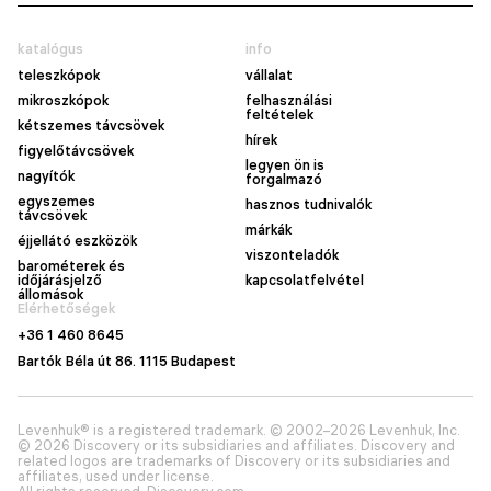
katalógus
info
teleszkópok
vállalat
mikroszkópok
felhasználási
feltételek
kétszemes távcsövek
hírek
figyelőtávcsövek
legyen ön is
nagyítók
forgalmazó
egyszemes
hasznos tudnivalók
távcsövek
márkák
éjjellátó eszközök
viszonteladók
barométerek és
időjárásjelző
kapcsolatfelvétel
állomások
Elérhetőségek
+36 1 460 8645
Bartók Béla út 86. 1115 Budapest
Levenhuk® is a registered trademark. © 2002–2026 Levenhuk, Inc.
© 2026 Discovery or its subsidiaries and affiliates. Discovery and
related logos are trademarks of Discovery or its subsidiaries and
affiliates, used under license.