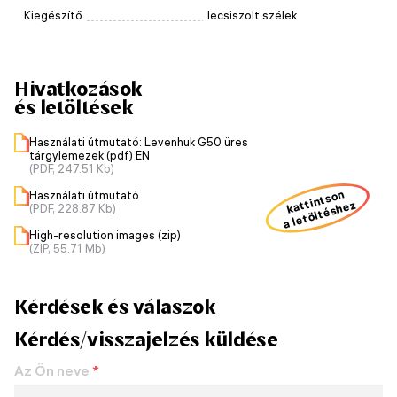
Kiegészítő
lecsiszolt szélek
Hivatkozások
és letöltések
Használati útmutató: Levenhuk G50 üres
tárgylemezek (pdf) EN
(PDF, 247.51 Kb)
kattintson
Használati útmutató
a letöltéshez
(PDF, 228.87 Kb)
High-resolution images (zip)
(ZIP, 55.71 Mb)
Kérdések és válaszok
Kérdés/visszajelzés küldése
Az Ön neve
*