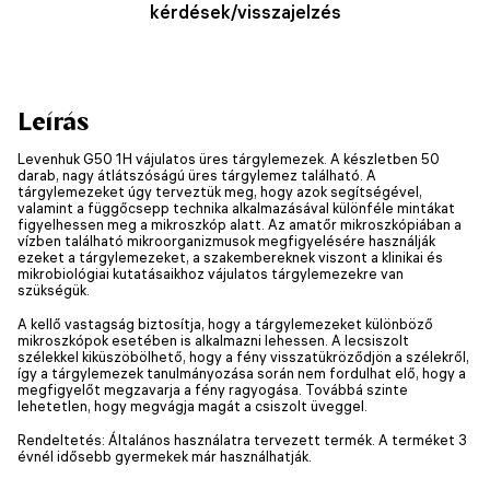
kérdések/visszajelzés
Leírás
Levenhuk G50 1H vájulatos üres tárgylemezek. A készletben 50
darab, nagy átlátszóságú üres tárgylemez található. A
tárgylemezeket úgy terveztük meg, hogy azok segítségével,
valamint a függőcsepp technika alkalmazásával különféle mintákat
figyelhessen meg a mikroszkóp alatt. Az amatőr mikroszkópiában a
vízben található mikroorganizmusok megfigyelésére használják
ezeket a tárgylemezeket, a szakembereknek viszont a klinikai és
mikrobiológiai kutatásaikhoz vájulatos tárgylemezekre van
szükségük.
A kellő vastagság biztosítja, hogy a tárgylemezeket különböző
mikroszkópok esetében is alkalmazni lehessen. A lecsiszolt
szélekkel kiküszöbölhető, hogy a fény visszatükröződjön a szélekről,
így a tárgylemezek tanulmányozása során nem fordulhat elő, hogy a
megfigyelőt megzavarja a fény ragyogása. Továbbá szinte
lehetetlen, hogy megvágja magát a csiszolt üveggel.
Rendeltetés: Általános használatra tervezett termék. A terméket 3
évnél idősebb gyermekek már használhatják.