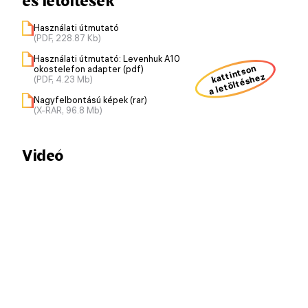
és letöltések
Használati útmutató
(PDF, 228.87 Kb)
Használati útmutató: Levenhuk A10
kattintson
okostelefon adapter (pdf)
a letöltéshez
(PDF, 4.23 Mb)
Nagyfelbontású képek (rar)
(X-RAR, 96.8 Mb)
Videó