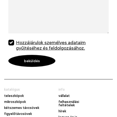
Hozzájárulok személyes adataim
gyűjtéséhez és feldolgozásához.
katalógus
info
teleszkópok
vállalat
mikroszkópok
felhasználási
feltételek
kétszemes távcsövek
hírek
figyelőtávcsövek