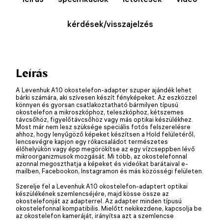
kérdések/visszajelzés
Leírás
A Levenhuk A10 okostelefon-adapter szuper ajándék lehet
bárki számára, aki szívesen készít fényképeket. Az eszközzel
könnyen és gyorsan csatlakoztatható bármilyen típusú
okostelefon a mikroszkóphoz, teleszkóphoz, kétszemes
távcsőhöz, figyelőtávcsőhöz vagy más optikai készülékhez.
Most már nem lesz szüksége speciális fotós felszerelésre
ahhoz, hogy lenyűgöző képeket készítsen a Hold felületéről,
lencsevégre kapjon egy rókacsaládot természetes
élőhelyükön vagy épp megörökítse az egy vízcseppben lévő
mikroorganizmusok mozgását. Mi több, az okostelefonnal
azonnal megoszthatja a képeket és videókat barátaival e-
mailben, Facebookon, Instagramon és más közösségi felületen.
Szerelje fel a Levenhuk A10 okostelefon-adaptert optikai
készülékének szemlencséjére, majd kösse össze az
okostelefonját az adapterrel. Az adapter minden típusú
okostelefonnal kompatibilis. Mielőtt nekikezdene, kapcsolja be
az okostelefon kameráját, irányítsa azt a szemlencse