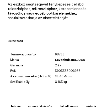
Az eszköz segítségével fényképezés céljából
teleszkóphoz, mikroszkóphoz, kétszemlencsés
távcsőhöz vagy egyéb optikai elemekhez
csatlakoztathatja az okostelefonját
Elérhetőség
Termékazonosító
68766
Márka
Levenhuk, Inc., USA
Garancia
2 év
EAN
5905555003955
A csomag méretei (HxSzxM):
18x10x5 cm
Szállítási súly
0.165 kg
leírás
specifikációk
letöltések
videó