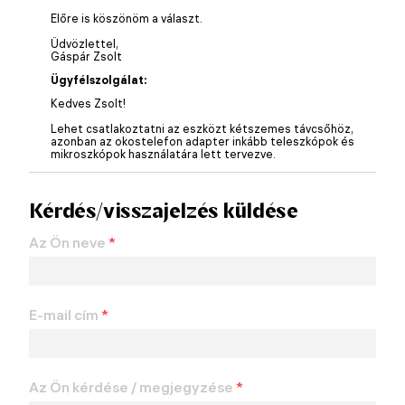
Előre is köszönöm a választ.
Üdvözlettel,
Gáspár Zsolt
Ügyfélszolgálat:
Kedves Zsolt!
Lehet csatlakoztatni az eszközt kétszemes távcsőhöz,
azonban az okostelefon adapter inkább teleszkópok és
mikroszkópok használatára lett tervezve.
Kérdés/visszajelzés küldése
Az Ön neve
*
E-mail cím
*
Az Ön kérdése / megjegyzése
*