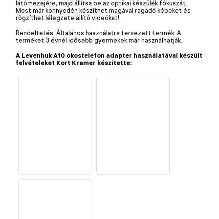
látómezejére, majd állítsa be az optikai készülék fókuszát.
Most már könnyedén készíthet magával ragadó képeket és
rögzíthet lélegzetelállító videókat!
Rendeltetés: Általános használatra tervezett termék. A
terméket 3 évnél idősebb gyermekek már használhatják.
A Levenhuk A10 okostelefon adapter használatával készült
felvételeket Kort Kramer készítette: