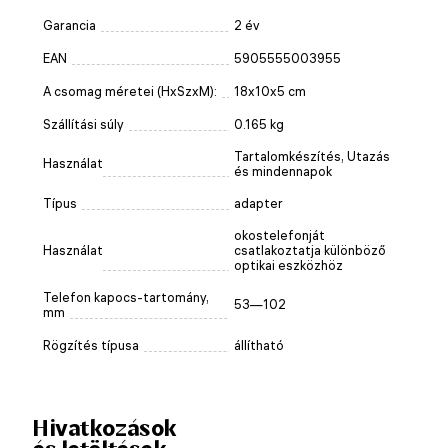
Garancia
2 év
EAN
5905555003955
A csomag méretei (HxSzxM):
18x10x5 cm
Szállítási súly
0.165 kg
Tartalomkészítés, Utazás
Használat
és mindennapok
Típus
adapter
okostelefonját
Használat
csatlakoztatja különböző
optikai eszközhöz
Telefon kapocs-tartomány,
53—102
mm
Rögzítés típusa
állítható
Hivatkozások