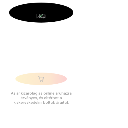
Az ár kizárólag az online áruházra
érvényes, és eltérhet a
kiskereskedelmi boltok áraitól.