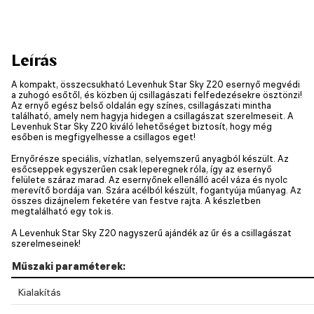
Leírás
A kompakt, összecsukható Levenhuk Star Sky Z20 esernyő megvédi
a zuhogó esőtől, és közben új csillagászati felfedezésekre ösztönzi!
Az ernyő egész belső oldalán egy színes, csillagászati mintha
található, amely nem hagyja hidegen a csillagászat szerelmeseit. A
Levenhuk Star Sky Z20 kiváló lehetőséget biztosít, hogy még
esőben is megfigyelhesse a csillagos eget!
Ernyőrésze speciális, vízhatlan, selyemszerű anyagból készült. Az
esőcseppek egyszerűen csak leperegnek róla, így az esernyő
felülete száraz marad. Az esernyőnek ellenálló acél váza és nyolc
merevítő bordája van. Szára acélból készült, fogantyúja műanyag. Az
összes dizájnelem feketére van festve rajta. A készletben
megtalálható egy tok is.
A Levenhuk Star Sky Z20 nagyszerű ajándék az űr és a csillagászat
szerelmeseinek!
Műszaki paraméterek:
Kialakítás