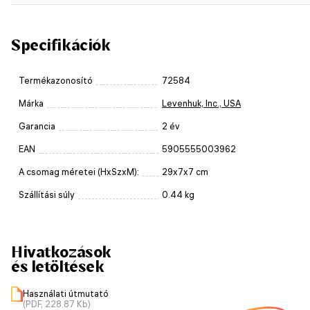
Specifikációk
Termékazonosító
72584
Márka
Levenhuk, Inc., USA
Garancia
2 év
EAN
5905555003962
A csomag méretei (HxSzxM):
29x7x7 cm
Szállítási súly
0.44 kg
Hivatkozások
és letöltések
Használati útmutató
(PDF, 228.87 Kb)