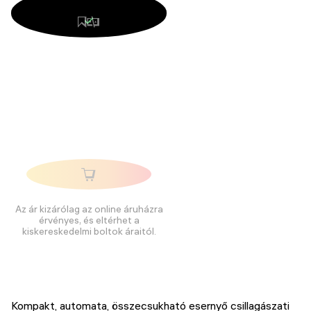
Az ár kizárólag az online áruházra
érvényes, és eltérhet a
kiskereskedelmi boltok áraitól.
Kompakt, automata, összecsukható esernyő csillagászati