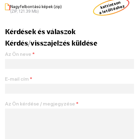
kattintson
a letöltéshez
Nagyfelbontású képek (zip)
(ZIP, 121.39 Mb)
Kérdések és válaszok
Kérdés/visszajelzés küldése
Az Ön neve
*
E-mail cím
*
Az Ön kérdése / megjegyzése
*