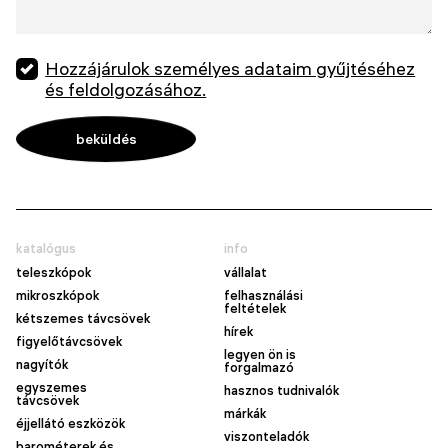
Hozzájárulok személyes adataim gyűjtéséhez
és feldolgozásához.
katalógus
info
teleszkópok
vállalat
mikroszkópok
felhasználási
feltételek
kétszemes távcsövek
hírek
figyelőtávcsövek
legyen ön is
nagyítók
forgalmazó
egyszemes
hasznos tudnivalók
távcsövek
márkák
éjjellátó eszközök
viszonteladók
barométerek és