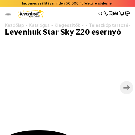
Ingyenes szállítás minden 50 000 Ft feletti rendelésnél.
Kezdőlap
Katalógus
Kiegészítők
Teleszkóp tartozéko
Levenhuk Star Sky Z20 esernyő