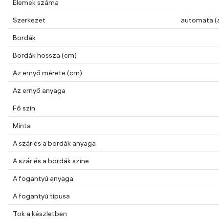
Elemek száma
Szerkezet
automata (
Bordák
Bordák hossza (cm)
Az ernyő mérete (cm)
Az ernyő anyaga
Fő szín
Minta
A szár és a bordák anyaga
A szár és a bordák színe
A fogantyú anyaga
A fogantyú típusa
Tok a készletben