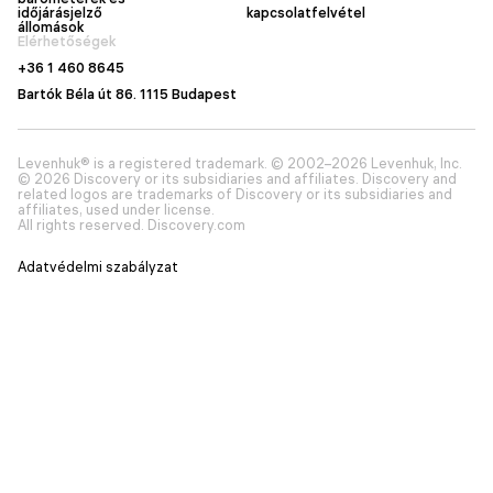
időjárásjelző
kapcsolatfelvétel
állomások
Elérhetőségek
+36 1 460 8645
Bartók Béla út 86. 1115 Budapest
Levenhuk® is a registered trademark. © 2002–2026 Levenhuk, Inc.
© 2026 Discovery or its subsidiaries and affiliates. Discovery and
related logos are trademarks of Discovery or its subsidiaries and
affiliates, used under license.
All rights reserved. Discovery.com
Adatvédelmi szabályzat