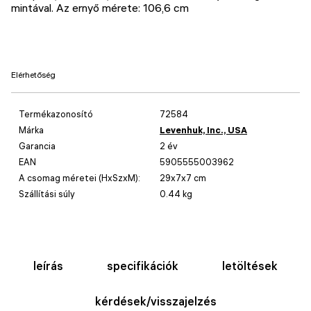
mintával. Az ernyő mérete: 106,6 cm
Elérhetőség
Termékazonosító
72584
Márka
Levenhuk, Inc., USA
Garancia
2 év
EAN
5905555003962
A csomag méretei (HxSzxM):
29x7x7 cm
Szállítási súly
0.44 kg
leírás
specifikációk
letöltések
kérdések/visszajelzés