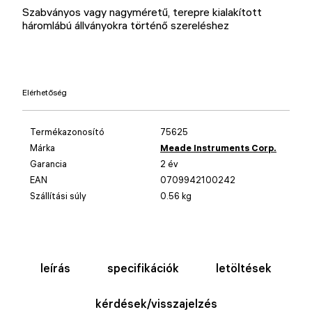
Szabványos vagy nagyméretű, terepre kialakított
háromlábú állványokra történő szereléshez
Elérhetőség
Termékazonosító
75625
Márka
Meade Instruments Corp.
Garancia
2 év
EAN
0709942100242
Szállítási súly
0.56 kg
leírás
specifikációk
letöltések
kérdések/visszajelzés