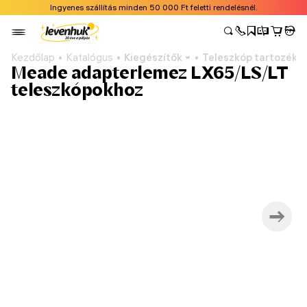
Ingyenes szállítás minden 50 000 Ft feletti rendelésnél.
Kezdőlap
Katalógus
Kiegészítők
Teleszkóp tartozéko
Meade adapterlemez LX65/LS/LT
teleszkópokhoz