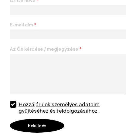
Az Ön neve
*
E-mail cím
*
Az Ön kérdése / megjegyzése
*
Hozzájárulok személyes adataim
gyűjtéséhez és feldolgozásához.