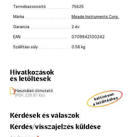
Termékazonosító
75625
Márka
Meade Instruments Corp.
Garancia
2 év
EAN
0709942100242
Szállítási súly
0.56 kg
Hivatkozások
és letöltések
Használati útmutató
kattintson
(PDF, 228.87 Kb)
a letöltéshez
Kérdések és válaszok
Kérdés/visszajelzés küldése