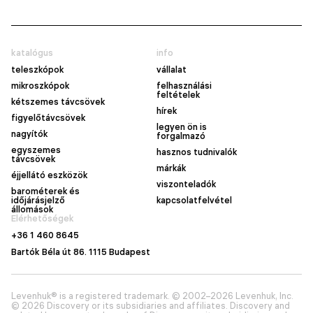
katalógus
info
teleszkópok
vállalat
mikroszkópok
felhasználási
feltételek
kétszemes távcsövek
hírek
figyelőtávcsövek
legyen ön is
nagyítók
forgalmazó
egyszemes
hasznos tudnivalók
távcsövek
márkák
éjjellátó eszközök
viszonteladók
barométerek és
időjárásjelző
kapcsolatfelvétel
állomások
Elérhetőségek
+36 1 460 8645
Bartók Béla út 86. 1115 Budapest
Levenhuk® is a registered trademark. © 2002–2026 Levenhuk, Inc.
© 2026 Discovery or its subsidiaries and affiliates. Discovery and