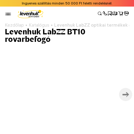
Ingyenes szállítás minden 50 000 Ft feletti rendelésnél.
Kezdőlap
Katalógus
Levenhuk LabZZ optikai termékek g
Levenhuk LabZZ BT10
rovarbefogó