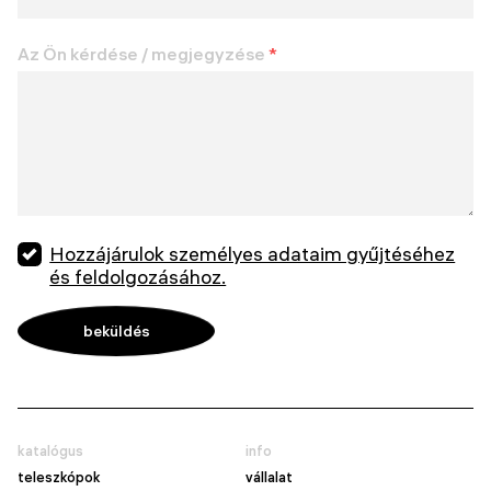
Az Ön kérdése / megjegyzése
*
Hozzájárulok személyes adataim gyűjtéséhez
és feldolgozásához.
katalógus
info
teleszkópok
vállalat