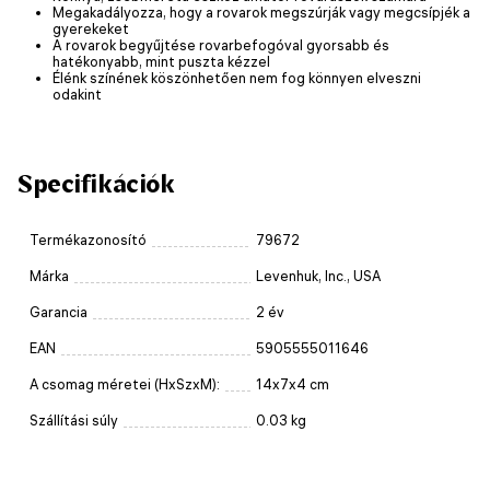
Megakadályozza, hogy a rovarok megszúrják vagy megcsípjék a
gyerekeket
A rovarok begyűjtése rovarbefogóval gyorsabb és
hatékonyabb, mint puszta kézzel
Élénk színének köszönhetően nem fog könnyen elveszni
odakint
Specifikációk
Termékazonosító
79672
Márka
Levenhuk, Inc., USA
Garancia
2 év
EAN
5905555011646
A csomag méretei (HxSzxM):
14x7x4 cm
Szállítási súly
0.03 kg