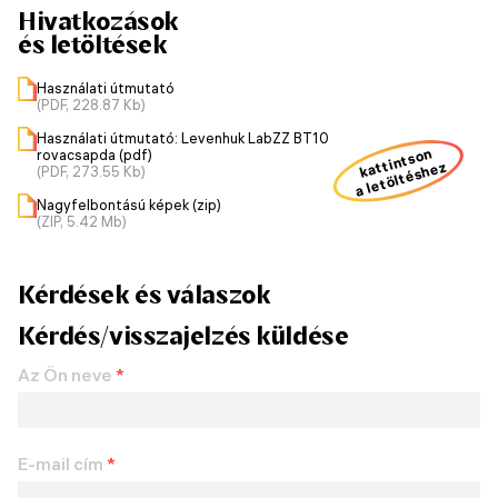
Hivatkozások
és letöltések
Használati útmutató
(PDF, 228.87 Kb)
Használati útmutató: Levenhuk LabZZ BT10
kattintson
rovacsapda (pdf)
a letöltéshez
(PDF, 273.55 Kb)
Nagyfelbontású képek (zip)
(ZIP, 5.42 Mb)
Kérdések és válaszok
Kérdés/visszajelzés küldése
Az Ön neve
*
E-mail cím
*