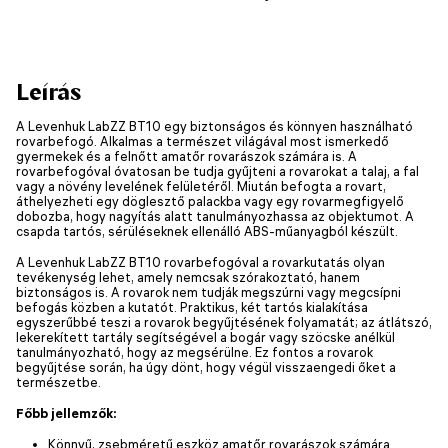
Leírás
A Levenhuk LabZZ BT10 egy biztonságos és könnyen használható
rovarbefogó. Alkalmas a természet világával most ismerkedő
gyermekek és a felnőtt amatőr rovarászok számára is. A
rovarbefogóval óvatosan be tudja gyűjteni a rovarokat a talaj, a fal
vagy a növény levelének felületéről. Miután befogta a rovart,
áthelyezheti egy döglesztő palackba vagy egy rovarmegfigyelő
dobozba, hogy nagyítás alatt tanulmányozhassa az objektumot. A
csapda tartós, sérüléseknek ellenálló ABS-műanyagból készült.
A Levenhuk LabZZ BT10 rovarbefogóval a rovarkutatás olyan
tevékenység lehet, amely nemcsak szórakoztató, hanem
biztonságos is. A rovarok nem tudják megszúrni vagy megcsípni
befogás közben a kutatót. Praktikus, két tartós kialakítása
egyszerűbbé teszi a rovarok begyűjtésének folyamatát; az átlátszó,
lekerekített tartály segítségével a bogár vagy szöcske anélkül
tanulmányozható, hogy az megsérülne. Ez fontos a rovarok
begyűjtése során, ha úgy dönt, hogy végül visszaengedi őket a
természetbe.
Főbb jellemzők:
Könnyű, zsebméretű eszköz amatőr rovarászok számára