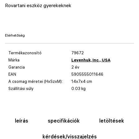
Rovartani eszköz gyerekeknek
Elérhetőség
Termékazonosító
79672
Márka
Levenhuk, Inc., USA
Garancia
2 év
EAN
5905555011646
A csomag méretei (HxSzxM):
14x7x4 cm
Szállítási súly
0.03 kg
leírás
specifikációk
letöltések
kérdések/visszajelzés