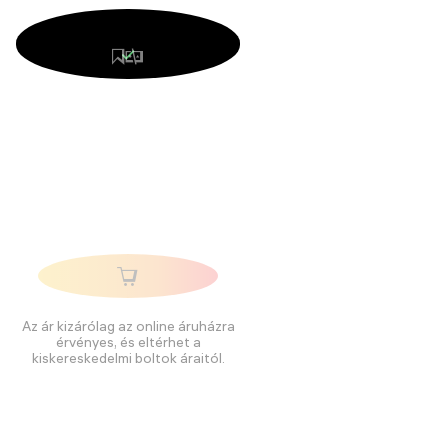
Az ár kizárólag az online áruházra
érvényes, és eltérhet a
kiskereskedelmi boltok áraitól.