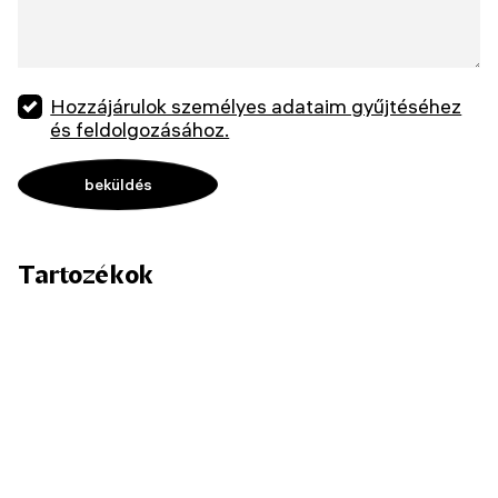
Hozzájárulok személyes adataim gyűjtéséhez
és feldolgozásához.
Tartozékok