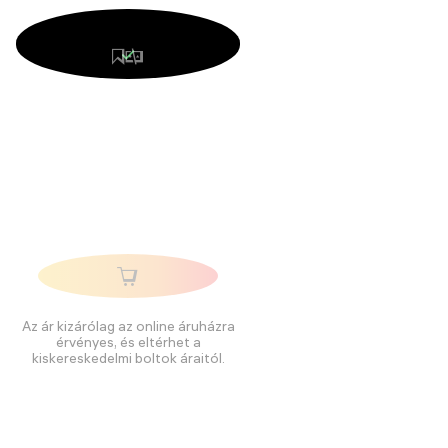
Az ár kizárólag az online áruházra
érvényes, és eltérhet a
kiskereskedelmi boltok áraitól.