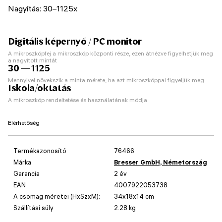
Nagyítás: 30–1125x
Digitális képernyő / PC monitor
A mikroszkópfej a mikroszkóp központi része, ezen átnézve figyelhetjük meg
a nagyított mintát
30 — 1125
Mennyivel növekszik a minta mérete, ha azt mikroszkóppal figyeljük meg
Iskola/oktatás
A mikroszkóp rendeltetése és használatának módja
Elérhetőség
Termékazonosító
76466
Márka
Bresser GmbH, Németország
Garancia
2 év
EAN
4007922053738
A csomag méretei (HxSzxM):
34x18x14 cm
Szállítási súly
2.28 kg