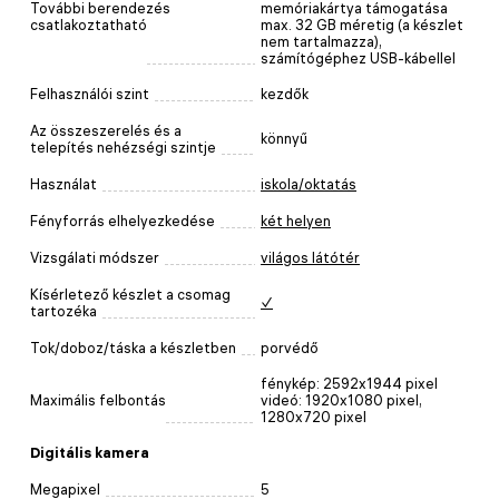
További berendezés
memóriakártya támogatása
csatlakoztatható
max. 32 GB méretig (a készlet
nem tartalmazza),
számítógéphez USB-kábellel
Felhasználói szint
kezdők
Az összeszerelés és a
könnyű
telepítés nehézségi szintje
Használat
iskola/oktatás
Fényforrás elhelyezkedése
két helyen
Vizsgálati módszer
világos látótér
Kísérletező készlet a csomag
✓
tartozéka
Tok/doboz/táska a készletben
porvédő
fénykép: 2592х1944 pixel
Maximális felbontás
videó: 1920х1080 pixel,
1280x720 pixel
Digitális kamera
Megapixel
5