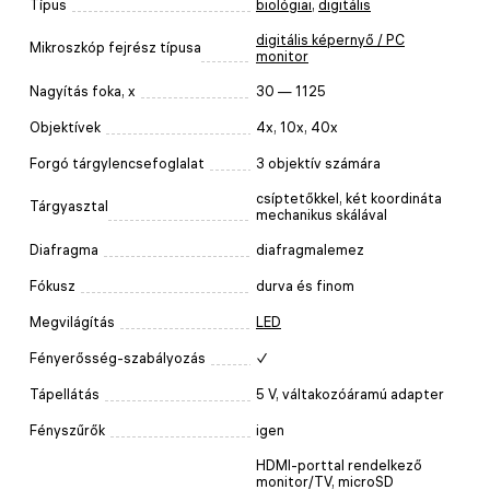
Típus
biológiai
,
digitális
digitális képernyő / PC
Mikroszkóp fejrész típusa
monitor
Nagyítás foka, x
30 — 1125
Objektívek
4x, 10x, 40x
Forgó tárgylencsefoglalat
3 objektív számára
csíptetőkkel, két koordináta
Tárgyasztal
mechanikus skálával
Diafragma
diafragmalemez
Fókusz
durva és finom
Megvilágítás
LED
Fényerősség-szabályozás
✓
Tápellátás
5 V, váltakozóáramú adapter
Fényszűrők
igen
HDMI-porttal rendelkező
monitor/TV, microSD