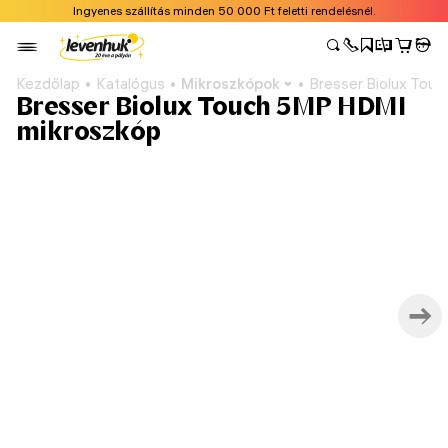
Ingyenes szállítás minden 50 000 Ft feletti rendelésnél.
Kezdőlap
Katalógus
Mikroszkópok
Bresser Biolux Tou
Bresser Biolux Touch 5MP HDMI
mikroszkóp