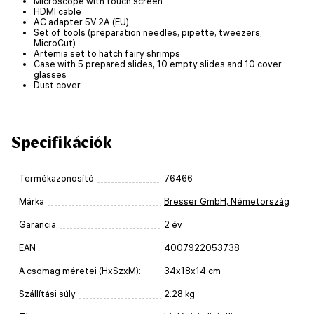
Microscope with touch screen
HDMI cable
AC adapter 5V 2A (EU)
Set of tools (preparation needles, pipette, tweezers,
MicroCut)
Artemia set to hatch fairy shrimps
Case with 5 prepared slides, 10 empty slides and 10 cover
glasses
Dust cover
Specifikációk
Termékazonosító
76466
Márka
Bresser GmbH, Németország
Garancia
2 év
EAN
4007922053738
A csomag méretei (HxSzxM):
34x18x14 cm
Szállítási súly
2.28 kg