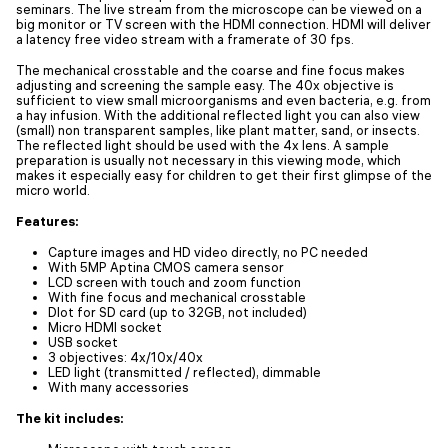
seminars. The live stream from the microscope can be viewed on a
big monitor or TV screen with the HDMI connection. HDMI will deliver
a latency free video stream with a framerate of 30 fps.
The mechanical crosstable and the coarse and fine focus makes
adjusting and screening the sample easy. The 40x objective is
sufficient to view small microorganisms and even bacteria, e.g. from
a hay infusion. With the additional reflected light you can also view
(small) non transparent samples, like plant matter, sand, or insects.
The reflected light should be used with the 4x lens. A sample
preparation is usually not necessary in this viewing mode, which
makes it especially easy for children to get their first glimpse of the
micro world.
Features:
Capture images and HD video directly, no PC needed
With 5MP Aptina CMOS camera sensor
LCD screen with touch and zoom function
With fine focus and mechanical crosstable
Dlot for SD card (up to 32GB, not included)
Micro HDMI socket
USB socket
3 objectives: 4x/10x/40x
LED light (transmitted / reflected), dimmable
With many accessories
The kit includes: