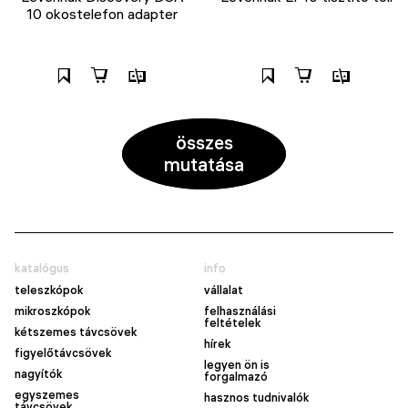
10 okostelefon adapter
összes
mutatása
katalógus
info
teleszkópok
vállalat
mikroszkópok
felhasználási
feltételek
kétszemes távcsövek
hírek
figyelőtávcsövek
legyen ön is
nagyítók
forgalmazó
egyszemes
hasznos tudnivalók
távcsövek