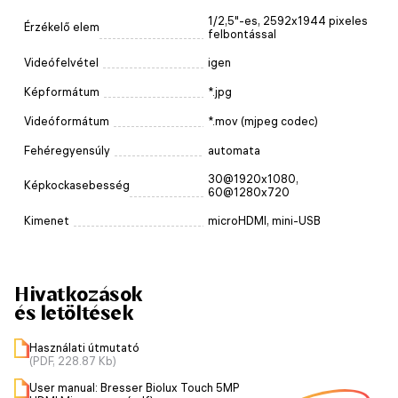
1/2,5"-es, 2592x1944 pixeles
Érzékelő elem
felbontással
Videófelvétel
igen
Képformátum
*.jpg
Videóformátum
*.mov (mjpeg codec)
Fehéregyensúly
automata
30@1920x1080,
Képkockasebesség
60@1280x720
Kimenet
microHDMI, mini-USB
Hivatkozások
és letöltések
Használati útmutató
(PDF, 228.87 Kb)
User manual: Bresser Biolux Touch 5MP