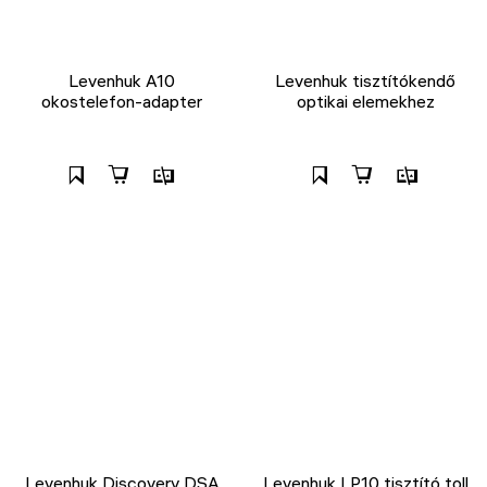
Levenhuk A10
Levenhuk tisztítókendő
okostelefon-adapter
optikai elemekhez
Levenhuk Discovery DSA
Levenhuk LP10 tisztító toll