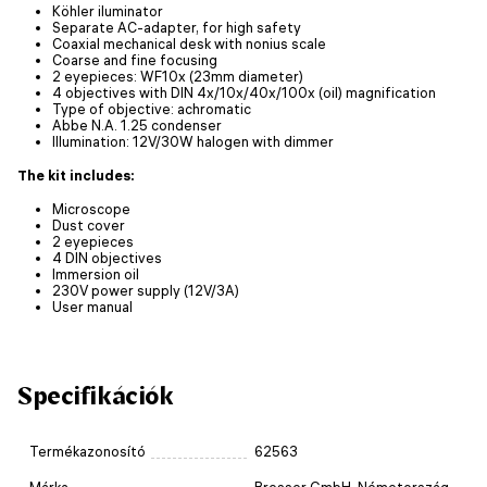
Köhler iluminator
Separate AC-adapter, for high safety
Coaxial mechanical desk with nonius scale
Coarse and fine focusing
2 eyepieces: WF10x (23mm diameter)
4 objectives with DIN 4x/10x/40x/100x (oil) magnification
Type of objective: achromatic
Abbe N.A. 1.25 condenser
Illumination: 12V/30W halogen with dimmer
The kit includes:
Microscope
Dust cover
2 eyepieces
4 DIN objectives
Immersion oil
230V power supply (12V/3A)
User manual
Specifikációk
Termékazonosító
62563