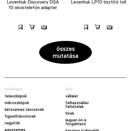
Levenhuk Discovery DSA
Levenhuk LP10 tisztító toll
10 okostelefon adapter
összes
mutatása
katalógus
info
teleszkópok
vállalat
mikroszkópok
felhasználási
feltételek
kétszemes távcsövek
hírek
figyelőtávcsövek
legyen ön is
nagyítók
forgalmazó
egyszemes
hasznos tudnivalók