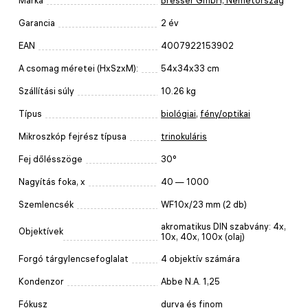
Márka
Bresser GmbH, Németország
Garancia
2 év
EAN
4007922153902
A csomag méretei (HxSzxM):
54x34x33 cm
Szállítási súly
10.26 kg
Típus
biológiai
,
fény/optikai
Mikroszkóp fejrész típusa
trinokuláris
Fej dőlésszöge
30°
Nagyítás foka, x
40 — 1000
Szemlencsék
WF10x/23 mm (2 db)
akromatikus DIN szabvány: 4x,
Objektívek
10x, 40x, 100x (olaj)
Forgó tárgylencsefoglalat
4 objektív számára
Kondenzor
Abbe N.A. 1,25
Fókusz
durva és finom