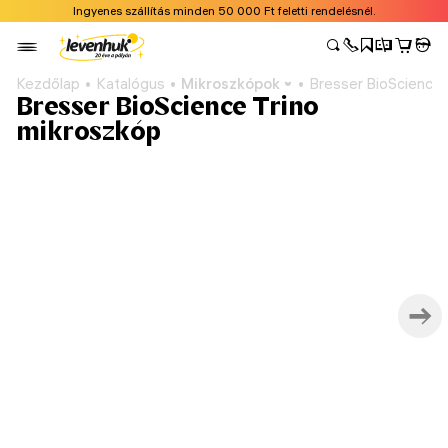
Ingyenes szállítás minden 50 000 Ft feletti rendelésnél.
Kezdőlap
Katalógus
Mikroszkópok
Bresser BioScience 
Bresser BioScience Trino
mikroszkóp