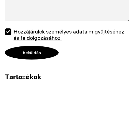
Hozzájárulok személyes adataim gyűjtéséhez
és feldolgozásához.
Tartozékok