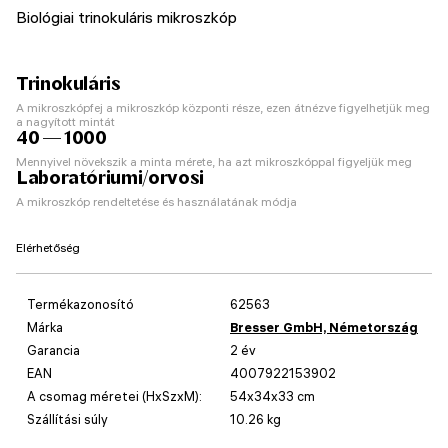
Biológiai trinokuláris mikroszkóp
Trinokuláris
A mikroszkópfej a mikroszkóp központi része, ezen átnézve figyelhetjük meg
a nagyított mintát
40 — 1000
Mennyivel növekszik a minta mérete, ha azt mikroszkóppal figyeljük meg
Laboratóriumi/orvosi
A mikroszkóp rendeltetése és használatának módja
Elérhetőség
Termékazonosító
62563
Márka
Bresser GmbH, Németország
Garancia
2 év
EAN
4007922153902
A csomag méretei (HxSzxM):
54x34x33 cm
Szállítási súly
10.26 kg