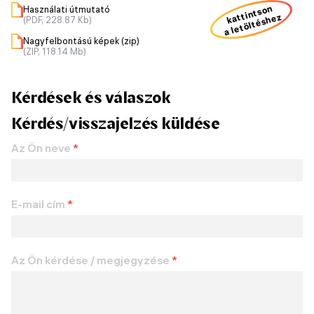
kattintson
Használati útmutató
a letöltéshez
(PDF, 228.87 Kb)
Nagyfelbontású képek (zip)
(ZIP, 118.14 Mb)
Kérdések és válaszok
Kérdés/visszajelzés küldése
Az Ön neve
*
E-mail cím
*
Az Ön kérdése / megjegyzése
*