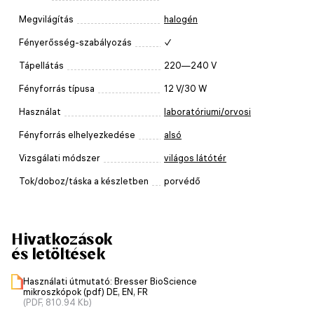
Megvilágítás
halogén
Fényerősség-szabályozás
✓
Tápellátás
220—240 V
Fényforrás típusa
12 V/30 W
Használat
laboratóriumi/orvosi
Fényforrás elhelyezkedése
alsó
Vizsgálati módszer
világos látótér
Tok/doboz/táska a készletben
porvédő
Hivatkozások
és letöltések
Használati útmutató: Bresser BioScience
mikroszkópok (pdf) DE, EN, FR
(PDF, 810.94 Kb)