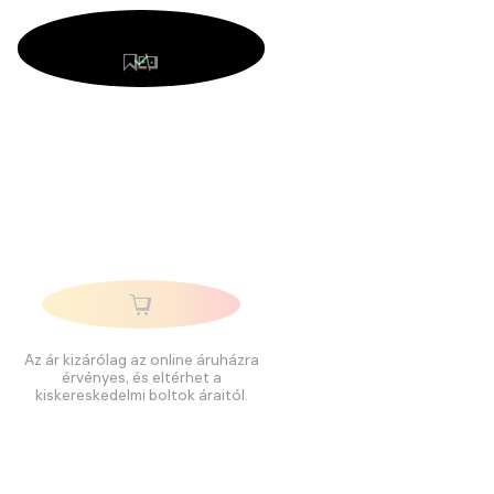
Az ár kizárólag az online áruházra
érvényes, és eltérhet a
kiskereskedelmi boltok áraitól.