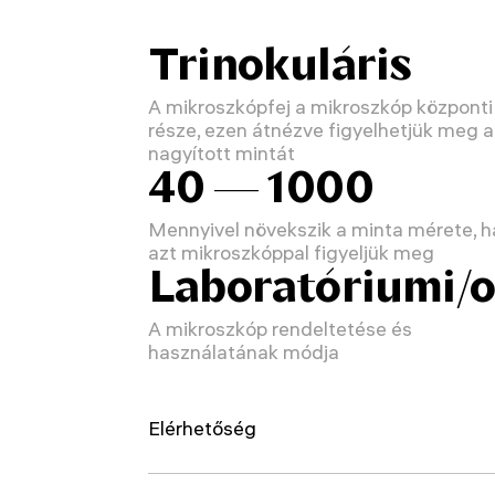
Trinokuláris
A mikroszkópfej a mikroszkóp központi
része, ezen átnézve figyelhetjük meg a
nagyított mintát
40 — 1000
Mennyivel növekszik a minta mérete, h
azt mikroszkóppal figyeljük meg
Laboratóriumi/o
A mikroszkóp rendeltetése és
használatának módja
Elérhetőség