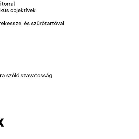
átorral
ikus objektívek
rekesszel és szűrőtartóval
ra szóló szavatosság
k