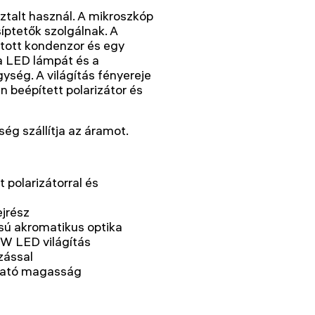
ztalt használ. A mikroszkóp
íptetők szolgálnak. A
látott kondenzor és egy
 a LED lámpát és a
ység. A világítás fényereje
n beépített polarizátor és
ég szállítja az áramot.
 polarizátorral és
ejrész
sú akromatikus optika
 W LED világítás
zással
tható magasság