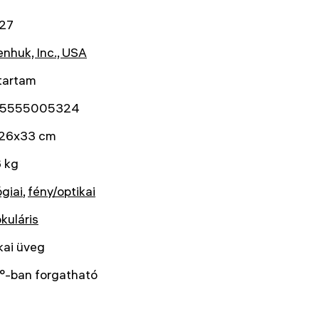
27
nhuk, Inc., USA
tartam
5555005324
26x33 cm
 kg
ógiai
,
fény/optikai
okuláris
kai üveg
°-ban forgatható