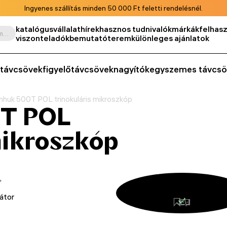
Ingyenes szállítás minden 50 000 Ft feletti rendelésnél.
katalógus
vállalat
hírek
hasznos tudnivalók
márkák
felhasz
Keresés termék, cikkszám, kategória stb. szerint
viszonteladók
bemutatóterem
különleges ajánlatok
távcsövek
figyelőtávcsövek
nagyítók
egyszemes távcsö
huk 500T POL trinokuláris mikroszkóp
0T POL
mikroszkóp
,
zátor