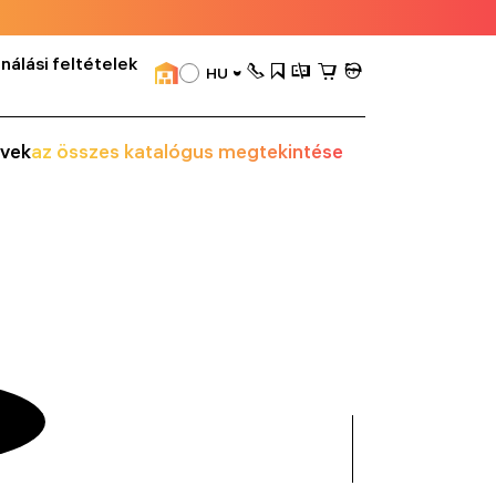
nálási feltételek
HU
vek
az összes katalógus megtekintése
összes
mutatása