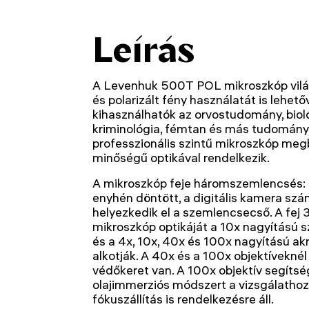
Leírás
A Levenhuk 500T POL mikroszkóp világ
és polarizált fény használatát is lehet
kihasználhatók az orvostudomány, biológ
kriminológia, fémtan és más tudományt
professzionális szintű mikroszkóp megbí
minőségű optikával rendelkezik.
A mikroszkóp feje háromszemlencsés:
enyhén döntött, a digitális kamera sz
helyezkedik el a szemlencsecső. A fej 
mikroszkóp optikáját a 10x nagyítású 
és a 4x, 10x, 40x és 100x nagyítású ak
alkotják. A 40x és a 100x objektíveknél
védőkeret van. A 100x objektív segíts
olajimmerziós módszert a vizsgálathoz
fókuszállítás is rendelkezésre áll.