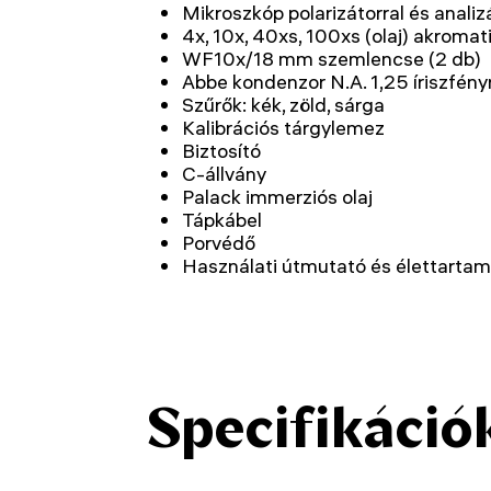
Mikroszkóp polarizátorral és analiz
4x, 10x, 40xs, 100xs (olaj) akromat
WF10x/18 mm szemlencse (2 db)
Abbe kondenzor N.A. 1,25 íriszfény
Szűrők: kék, zöld, sárga
Kalibrációs tárgylemez
Biztosító
C-állvány
Palack immerziós olaj
Tápkábel
Porvédő
Használati útmutató és élettartam
Specifikáció