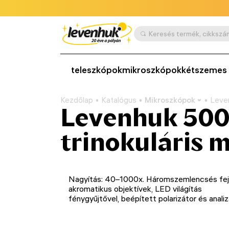
teleszkópok
mikroszkópok
kétszemes 
Kezdőlap
Katalógus
Mikroszkópok
Leven
Levenhuk 50
trinokuláris 
Nagyítás: 40–1000x. Háromszemlencsés fej
akromatikus objektívek, LED világítás
fénygyűjtővel, beépített polarizátor és anali