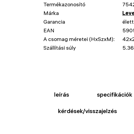
Termékazonosító
754
Márka
Leve
Garancia
élet
EAN
590
A csomag méretei (HxSzxM):
42x
Szállítási súly
5.36
leírás
specifikációk
kérdések/visszajelzés