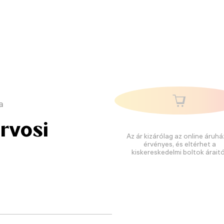
a
rvosi
Az ár kizárólag az online áruhá
érvényes, és eltérhet a
kiskereskedelmi boltok áraitó