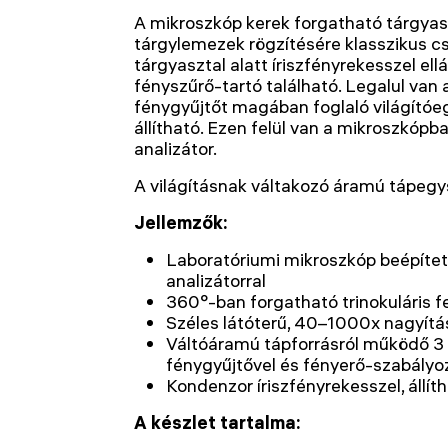
A mikroszkóp kerek forgatható tárgyas
tárgylemezek rögzítésére klasszikus cs
tárgyasztal alatt íriszfényrekesszel el
fényszűrő-tartó található. Legalul van
fénygyűjtőt magában foglaló világítóeg
állítható. Ezen felül van a mikroszkópba
analizátor.
A világításnak váltakozó áramú tápegys
Jellemzők:
Laboratóriumi mikroszkóp beépített
analizátorral
360°-ban forgatható trinokuláris f
Széles látóterű, 40–1000x nagyítá
Váltóáramú tápforrásról működő 3
fénygyűjtővel és fényerő-szabályo
Kondenzor íriszfényrekesszel, állí
A készlet tartalma: