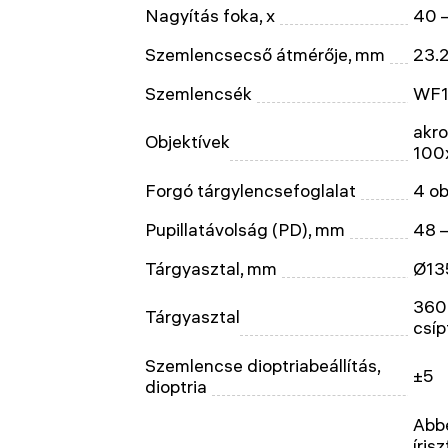
Nagyítás foka, x
40 
Szemlencsecső átmérője, mm
23.
Szemlencsék
WF1
akro
Objektívek
100x
Forgó tárgylencsefoglalat
4 ob
Pupillatávolság (PD), mm
48 
Tárgyasztal, mm
Ø13
360
Tárgyasztal
csíp
Szemlencse dioptriabeállítás,
±5
dioptria
Abbe
íris