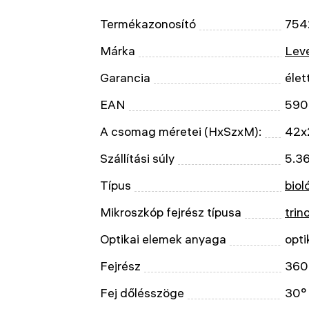
Termékazonosító
754
Márka
Leve
Garancia
élet
EAN
590
A csomag méretei (HxSzxM):
42x
Szállítási súly
5.36
Típus
biol
Mikroszkóp fejrész típusa
trin
Optikai elemek anyaga
opti
Fejrész
360
Fej dőlésszöge
30°