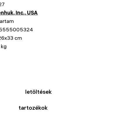
27
nhuk, Inc., USA
tartam
5555005324
26x33 cm
 kg
letöltések
tartozékok