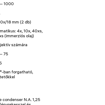
— 1000
2
0x/18 mm (2 db)
matikus: 4x, 10x, 40xs,
s (immerziós olaj)
jektív számára
— 75
5
°-ban forgatható,
tetőkkel
 condenser N.A. 1,25
zfényrekesszel és