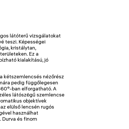
os látóterű vizsgálatokat
ővé teszi. Képességei
ia, kristálytan,
erületeken. Ez a
zható kialakítású, jó
 a kétszemlencsés nézőrész
ámára pedig függőlegesen
360°-ban elforgatható. A
széles látószögű szemlencse
romatikus objektívek
 az elülső lencsén rugós
égével használhat
. Durva és finom